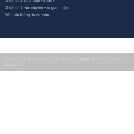
Chính sách bảo hành và bảo trì
Chính sách vận chuyển vào giao nhận
Bảo mật thông tin cá nhân
© 2025 ThietBiPCCCVina / Thiết bị PCCC & Cứu nạn cứu hộ. All rights
reserved.