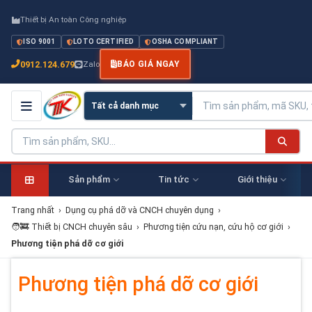
Thiết bị An toàn Công nghiệp
ISO 9001
LOTO CERTIFIED
OSHA COMPLIANT
0912.124.679
Zalo
BÁO GIÁ NGAY
Sản phẩm
Tin tức
Giới thiệu
Trang nhất
›
Dụng cụ phá dỡ và CNCH chuyên dụng
›
🧑‍🚒 Thiết bị CNCH chuyên sâu
›
Phương tiện cứu nạn, cứu hộ cơ giới
›
Phương tiện phá dỡ cơ giới
Phương tiện phá dỡ cơ giới