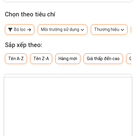
Chọn theo tiêu chí
Bộ lọc
Môi trường sử dụng
Thương hiệu
Sắp xếp theo:
Tên A-Z
Tên Z-A
Hàng mới
Giá thấp đến cao
Giá