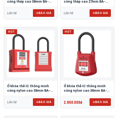
còng thép cao 38mm BA-
còng thép cao 27mm BA-
SX01J
SX01
BÁO GIÁ
BÁO GIÁ
Liên hệ
Liên hệ
HOT
HOT
Ổ khóa thẻ IC thông minh
Ổ khóa thẻ IC thông minh
còng nylon cao 38mm BA-
còng nylon cao 38mm BA-
SC201
SC02B
2.950.000đ
BÁO GIÁ
BÁO GIÁ
Liên hệ