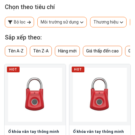
Chọn theo tiêu chí
Bộ lọc
Môi trường sử dụng
Thương hiệu
Sắp xếp theo:
Tên A-Z
Tên Z-A
Hàng mới
Giá thấp đến cao
Giá
HOT
HOT
Ổ khóa vân tay thông minh
Ổ khóa vân tay thông minh