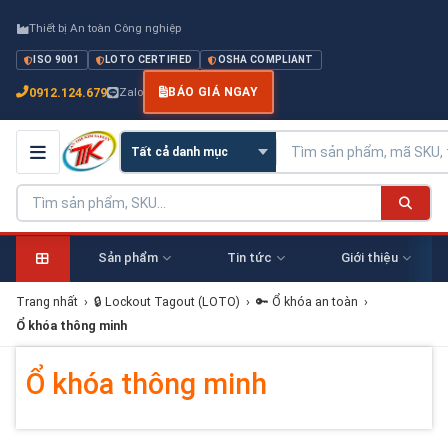
Thiết bị An toàn Công nghiệp
ISO 9001
LOTO CERTIFIED
OSHA COMPLIANT
0912.124.679
Zalo
BÁO GIÁ NGAY
Sản phẩm
Tin tức
Giới thiệu
Trang nhất
›
🔒 Lockout Tagout (LOTO)
›
🔑 Ổ khóa an toàn
›
Ổ khóa thông minh
Ổ khóa thông minh