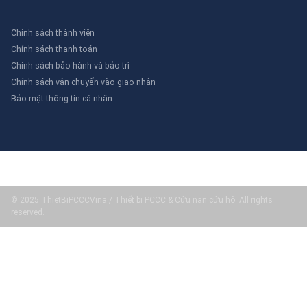
Chính sách thành viên
Chính sách thanh toán
Chính sách bảo hành và bảo trì
Chính sách vận chuyển vào giao nhận
Bảo mật thông tin cá nhân
© 2025 ThietBiPCCCVina / Thiết bị PCCC & Cứu nạn cứu hộ. All rights
reserved.