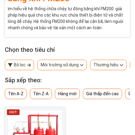
ìm hiểu về hệ thống chữa cháy tự động bằng khí FM200: giải
pháp hiệu quả cho các khu vực chứa thiết bị điện tử và chất
lỏng dễ cháy. Hệ thống FM200 không để lại cặn bã, làm nguội
nhanh chóng và bảo vệ tài sản một cách an toàn.
Chọn theo tiêu chí
Bộ lọc
Môi trường sử dụng
Thương hiệu
Sắp xếp theo:
Tên A-Z
Tên Z-A
Hàng mới
Giá thấp đến cao
Giá
HOT