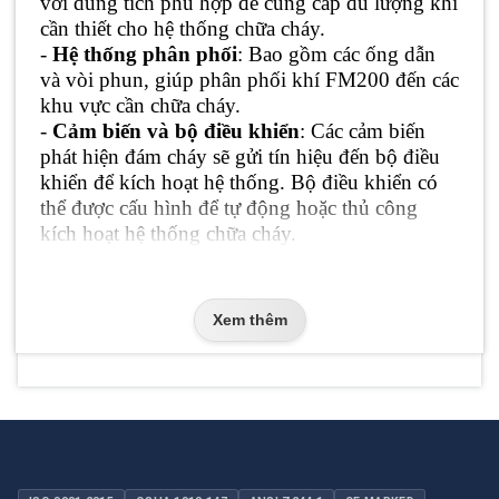
với dung tích phù hợp để cung cấp đủ lượng khí
cần thiết cho hệ thống chữa cháy.
-
Hệ thống phân phối
: Bao gồm các ống dẫn
và vòi phun, giúp phân phối khí FM200 đến các
khu vực cần chữa cháy.
-
Cảm biến và bộ điều khiển
: Các cảm biến
phát hiện đám cháy sẽ gửi tín hiệu đến bộ điều
khiển để kích hoạt hệ thống. Bộ điều khiển có
thể được cấu hình để tự động hoặc thủ công
kích hoạt hệ thống chữa cháy.
4. Lợi Ích Của Hệ Thống
-
Bảo vệ thiết bị nhạy cảm
: FM200 không dẫn
Xem thêm
điện và không làm hư hại thiết bị điện tử, rất
phù hợp cho các phòng máy chủ và trung tâm
dữ liệu.
-
Không để lại cặn bã
: Sau khi sử dụng,
FM200 không tạo ra bất kỳ cặn bã nào, giúp
giảm thiểu công việc dọn dẹp và bảo trì.
-
Thời gian phục hồi nhanh
: Khí FM200 làm