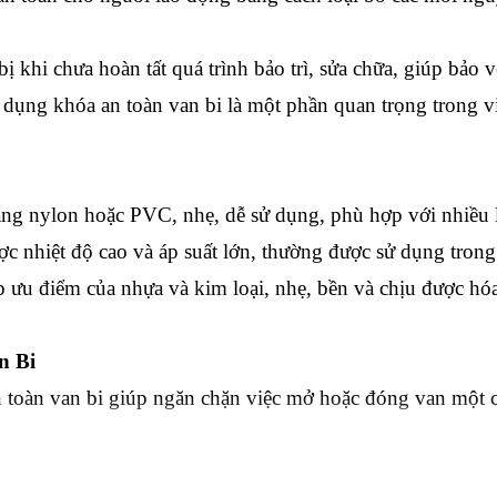
ị khi chưa hoàn tất quá trình bảo trì, sửa chữa, giúp bảo v
 dụng khóa an toàn van bi là một phần quan trọng trong vi
g nylon hoặc PVC, nhẹ, dễ sử dụng, phù hợp với nhiều l
c nhiệt độ cao và áp suất lớn, thường được sử dụng trong
 ưu điểm của nhựa và kim loại, nhẹ, bền và chịu được hóa
n Bi
 toàn van bi giúp ngăn chặn việc mở hoặc đóng van một cá
n bi phù hợp với các kích cỡ và kiểu dáng của van bi khác