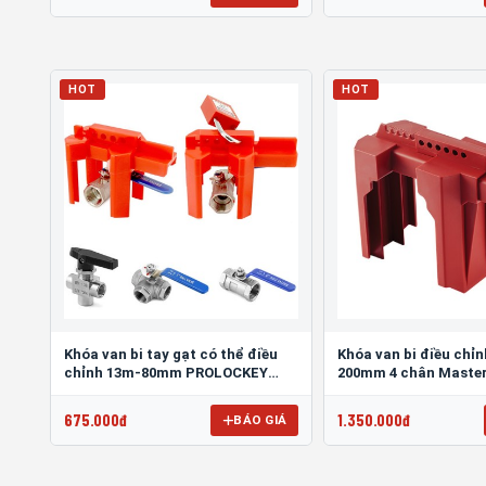
HOT
HOT
Khóa van bi tay gạt có thể điều
Khóa van bi điều chỉ
chỉnh 13m-80mm PROLOCKEY
200mm 4 chân Master
ABVL01M
675.000đ
1.350.000đ
BÁO GIÁ