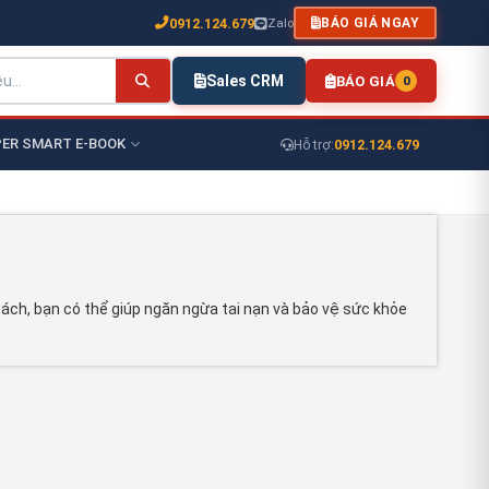
0912.124.679
Zalo
BÁO GIÁ NGAY
Sales CRM
BÁO GIÁ
0
ER SMART E-BOOK
0912.124.679
Hỗ trợ:
ách, bạn có thể giúp ngăn ngừa tai nạn và bảo vệ sức khỏe