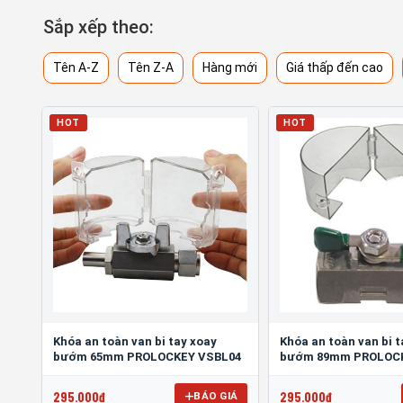
Sắp xếp theo:
Tên A-Z
Tên Z-A
Hàng mới
Giá thấp đến cao
HOT
HOT
Khóa an toàn van bi tay xoay
Khóa an toàn van bi 
bướm 65mm PROLOCKEY VSBL04
bướm 89mm PROLOC
295.000đ
295.000đ
BÁO GIÁ