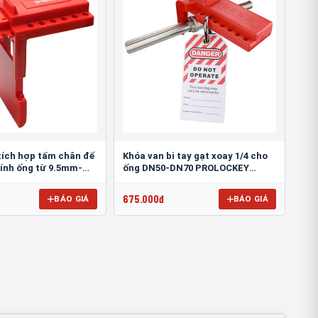
 tích hợp tấm chân đế
Khóa van bi tay gạt xoay 1/4 cho
ính ống từ 9.5mm-
ống DN50-DN70 PROLOCKEY
OCKEY ABVL03F
ABVL04
675.000đ
BÁO GIÁ
BÁO GIÁ