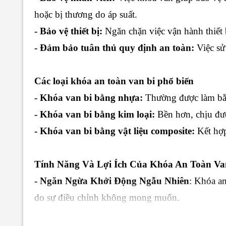
hoặc bị thương do áp suất.
- Bảo vệ thiết bị:
Ngăn chặn việc vận hành thiết b
- Đảm bảo tuân thủ quy định an toàn:
Việc sử
Các loại khóa an toàn van bi phổ biến
- Khóa van bi bằng nhựa:
Thường được làm bằn
- Khóa van bi bằng kim loại:
Bền hơn, chịu đượ
- Khóa van bi bằng vật liệu composite:
Kết hợp
Tính Năng Và Lợi Ích Của Khóa An Toàn Va
- Ngăn Ngừa Khởi Động Ngẫu Nhiên
: Khóa an
do sự điều chỉnh không mong muốn.
- Tính Đa Dạng
: Có nhiều loại khóa an toàn va