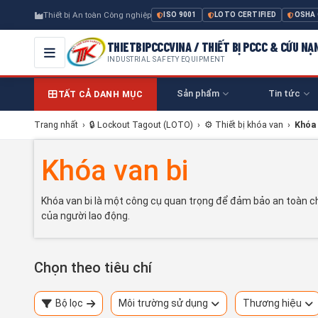
Thiết bị An toàn Công nghiệp
ISO 9001
LOTO CERTIFIED
OSHA
THIETBIPCCCVINA / THIẾT BỊ PCCC & CỨU NẠ
INDUSTRIAL SAFETY EQUIPMENT
Sản phẩm
Tin tức
TẤT CẢ DANH MỤC
Trang nhất
›
🔒 Lockout Tagout (LOTO)
›
⚙️ Thiết bị khóa van
›
Khóa 
Khóa van bi
Khóa van bi là một công cụ quan trọng để đảm bảo an toàn c
của người lao động.
Chọn theo tiêu chí
Bộ lọc
Môi trường sử dụng
Thương hiệu