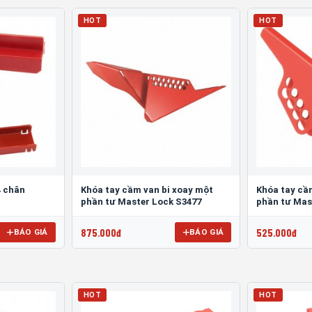
HOT
HOT
4 chân
Khóa tay cầm van bi xoay một
Khóa tay cầ
phần tư Master Lock S3477
phần tư Mas
875.000đ
525.000đ
BÁO GIÁ
BÁO GIÁ
HOT
HOT