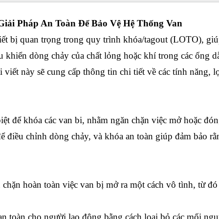
: Giải Pháp An Toàn Để Bảo Vệ Hệ Thống Van
iết bị quan trọng trong quy trình khóa/tagout (LOTO), gi
 khiển dòng chảy của chất lỏng hoặc khí trong các ống dẫn
 viết này sẽ cung cấp thông tin chi tiết về các tính năng, 
c biệt để khóa các van bi, nhằm ngăn chặn việc mở hoặc đón
ể điều chỉnh dòng chảy, và khóa an toàn giúp đảm bảo rằn
chặn hoàn toàn việc van bị mở ra một cách vô tình, từ đó 
n toàn cho người lao động bằng cách loại bỏ các mối ngu