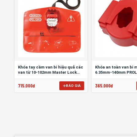
Khóa tay cầm van bi hiệu quả các
Khóa an toàn van bi 
van từ 10-102mm Master Lock
6.35mm-140mm PRO
468L
FBVL01
715.000đ
365.000đ
BÁO GIÁ