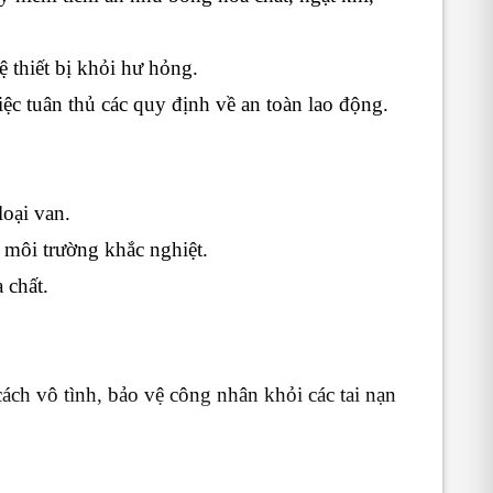
ệ thiết bị khỏi hư hỏng.
ệc tuân thủ các quy định về an toàn lao động.
oại van.
 môi trường khắc nghiệt.
 chất.
ch vô tình, bảo vệ công nhân khỏi các tai nạn
 nhau, giúp áp dụng cho hầu hết các hệ thống van