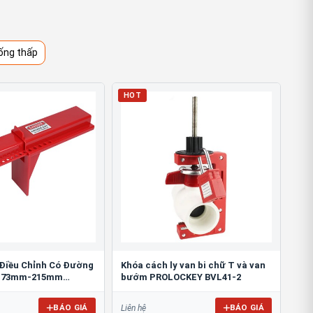
ống thấp
HOT
 Điều Chỉnh Có Đường
Khóa cách ly van bi chữ T và van
ừ 73mm-215mm
bướm PROLOCKEY BVL41-2
ABVL05
BÁO GIÁ
BÁO GIÁ
Liên hệ