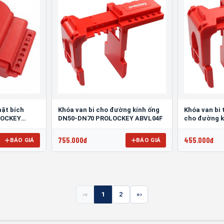
mặt bích
Khóa van bi cho đường kính ống
Khóa van bi
LOCKEY
DN50-DN70 PROLOCKEY ABVL04F
cho đường k
31mm PROL
755.000đ
455.000đ
BÁO GIÁ
BÁO GIÁ
«
1
2
»