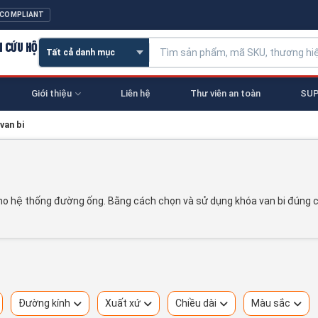
 COMPLIANT
N CỨU HỘ
Giới thiệu
Liên hệ
Thư viên an toàn
SUP
van bi
ho hệ thống đường ống. Bằng cách chọn và sử dụng khóa van bi đúng c
Đường kính
Xuất xứ
Chiều dài
Màu sắc