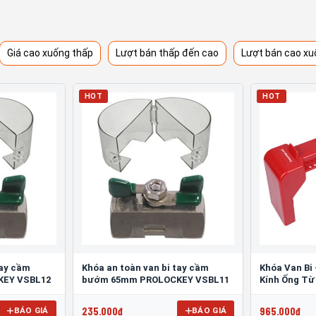
Giá cao xuống thấp
Lượt bán thấp đến cao
Lượt bán cao xu
HOT
HOT
tay cầm
Khóa an toàn van bi tay cầm
Khóa Van Bi
KEY VSBL12
bướm 65mm PROLOCKEY VSBL11
Kính Ống T
PROLOCKEY 
235.000đ
965.000đ
BÁO GIÁ
BÁO GIÁ