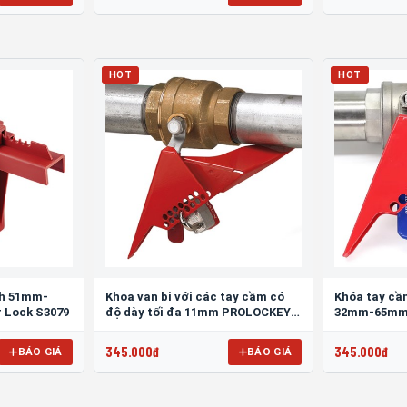
HOT
HOT
nh 51mm-
Khoa van bi với các tay cầm có
Khóa tay cầm
 Lock S3079
độ dày tối đa 11mm PROLOCKEY
32mm-65mm ở
SBVL02-2
PROLOCKEY 
345.000đ
345.000đ
BÁO GIÁ
BÁO GIÁ