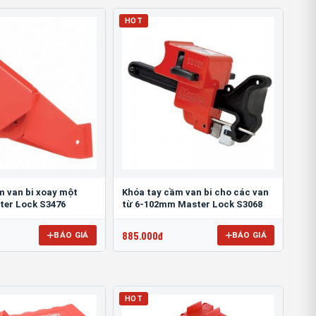
HOT
m van bi xoay một
Khóa tay cầm van bi cho các van
ter Lock S3476
từ 6-102mm Master Lock S3068
885.000đ
BÁO GIÁ
BÁO GIÁ
HOT