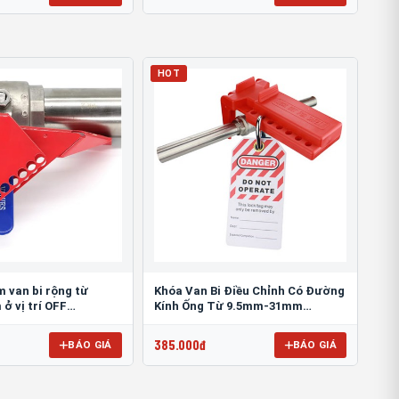
HOT
 van bi rộng từ
Khóa Van Bi Điều Chỉnh Có Đường
 vị trí OFF
Kính Ống Từ 9.5mm-31mm
SBVL02
PROLOCKEY ABVL03
385.000đ
BÁO GIÁ
BÁO GIÁ