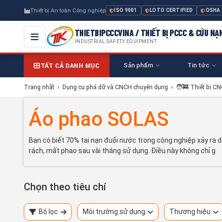
Thiết bị An toàn Công nghiệp
ISO 9001
LOTO CERTIFIED
OSHA
THIETBIPCCCVINA / THIẾT BỊ PCCC & CỨU NẠ
INDUSTRIAL SAFETY EQUIPMENT
Sản phẩm
Tin tức
TẤT CẢ DANH MỤC
Trang nhất
›
Dụng cụ phá dỡ và CNCH chuyên dụng
›
🧑‍🚒 Thiết bị C
Áo phao SOLAS
Bạn có biết 70% tai nạn đuối nước trong công nghiệp xảy ra 
rách, mất phao sau vài tháng sử dụng. Điều này không chỉ g
Chọn theo tiêu chí
Bộ lọc
Môi trường sử dụng
Thương hiệu