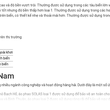
ao và độ bền vượt trội. Thường được sử dụng trong các tàu biển lớn v
tốt nhưng độ bền thấp hơn loại 1. Thường được sử dụng trong các hoạt
 trên biển, có thiết kế nhẹ và thoải mái hơn. Thường được sử dụng tr
rên thị trường:
goài khơi
ch biển
n biển
 Nam
 nhiều ngành công nghiệp và hoạt động hàng hải. Dưới đây là một số ứ
 mỏ Bạch Hổ, áo phao SOLAS loại 1 được sử dụng để bảo vệ an toàn cho
a và Bình Thuận, áo phao loại 2 được sử dụng rộng rãi để bảo vệ ngư d
và Đà Nẵng, áo phao loại 3 được sử dụng để bảo vệ du khách trong các ho
hông chỉ giúp bảo vệ tính mạng mà còn giúp tuân thủ các quy định pháp