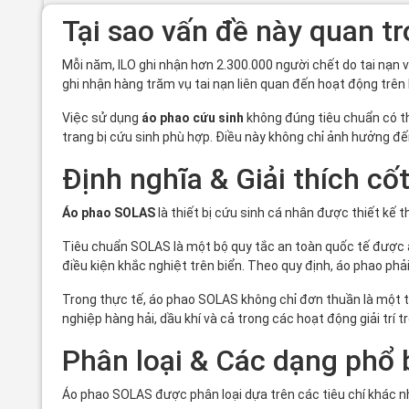
Tại sao vấn đề này quan t
Mỗi năm, ILO ghi nhận hơn 2.300.000 người chết do tai nạn v
ghi nhận hàng trăm vụ tai nạn liên quan đến hoạt động trên
Việc sử dụng
áo phao cứu sinh
không đúng tiêu chuẩn có th
trang bị cứu sinh phù hợp. Điều này không chỉ ảnh hưởng đế
Định nghĩa & Giải thích cốt
Áo phao SOLAS
là thiết bị cứu sinh cá nhân được thiết kế 
Tiêu chuẩn SOLAS là một bộ quy tắc an toàn quốc tế được á
điều kiện khắc nghiệt trên biển. Theo quy định, áo phao phả
Trong thực tế, áo phao SOLAS không chỉ đơn thuần là một t
nghiệp hàng hải, dầu khí và cả trong các hoạt động giải trí tr
Phân loại & Các dạng phổ 
Áo phao SOLAS được phân loại dựa trên các tiêu chí khác n