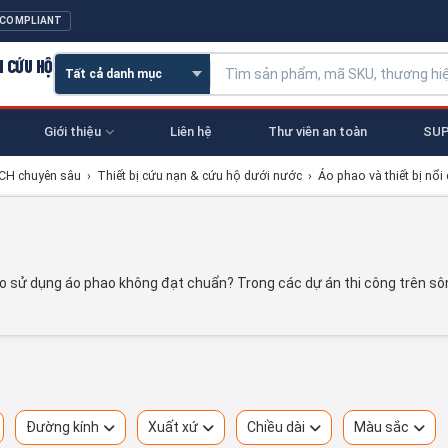
 COMPLIANT
N CỨU HỘ
Giới thiệu
Liên hệ
Thư viên an toàn
SUP
NCH chuyên sâu
›
Thiết bị cứu nạn & cứu hộ dưới nước
›
Áo phao và thiết bị nổi
do sử dụng áo phao không đạt chuẩn? Trong các dự án thi công trên sôn
Đường kính
Xuất xứ
Chiều dài
Màu sắc