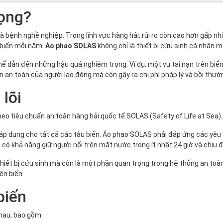
rọng?
à bệnh nghề nghiệp. Trong lĩnh vực hàng hải, rủi ro còn cao hơn gấp n
 biển mỗi năm.
Áo phao SOLAS
không chỉ là thiết bị cứu sinh cá nhân m
ể dẫn đến những hậu quả nghiêm trọng. Ví dụ, một vụ tai nạn trên biển
n an toàn của người lao động mà còn gây ra chi phí pháp lý và bồi thư
 lõi
theo tiêu chuẩn an toàn hàng hải quốc tế SOLAS (Safety of Life at Sea).
p dụng cho tất cả các tàu biển. Áo phao SOLAS phải đáp ứng các yêu 
i có khả năng giữ người nổi trên mặt nước trong ít nhất 24 giờ và chịu
hiết bị cứu sinh mà còn là một phần quan trọng trong hệ thống an toà
ên biển.
biến
hau, bao gồm: