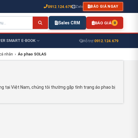
0912.124.679
Zalo
BÁO GIÁ NGAY
Sales CRM
BÁO GIÁ
0
ER SMART E-BOOK
0912.124.679
Hỗ trợ:
 cá nhân
›
Áo phao SOLAS
g tại Việt Nam, chúng tôi thường gặp tình trạng áo phao bị