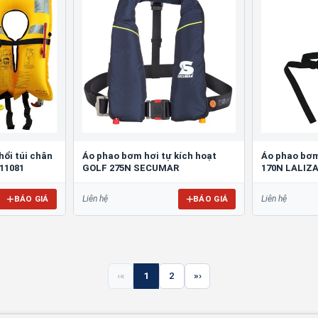
hổi túi chân
Áo phao bơm hơi tự kích hoạt
Áo phao bơm
711081
GOLF 275N SECUMAR
170N LALIZA
BÁO GIÁ
BÁO GIÁ
Liên hệ
Liên hệ
«
1
2
»