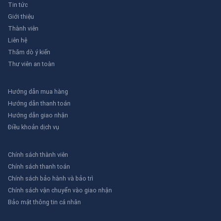
603
,
FMD-RD998
: Các đầu báo khói và nhiệt
Tin tức
thông thường khác.
Giới thiệu
+ FMD-101
: Chuông báo cháy.
Thành viên
+ FMS-P16
: Bộ điều khiển áp suất.
Liên hệ
Thăm dò ý kiến
3. Phụ kiện và thiết bị hỗ trợ
Thư viên an toàn
- Chuông báo cháy
: FMS-624B, FMS-4/6B.
- Nút nhấn khẩn
: FMC-FP1, FM-FP1.
Hướng dẫn mua hàng
- Đèn báo cháy
: FM-FL3, FMS-RL1
Hướng dẫn thanh toán
Hướng dẫn giao nhận
🏆
Chứng Chỉ & Tiêu Chuẩn
Điều khoản dịch vụ
Formosa Fire Alarm System Co., Ltd
. đã đạt
được chứng nhận UL (Underwriters
Chính sách thành viên
Laboratories) cho các sản phẩm của mình, đảm
Chính sách thanh toán
bảo chất lượng và độ tin cậy trong lĩnh vực an
Chính sách bảo hành và bảo trì
toàn cháy nổ .
Chính sách vận chuyển vào giao nhận
Bảo mật thông tin cá nhân