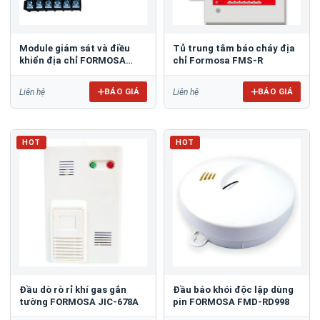
Module giám sát và điều
Tủ trung tâm báo cháy địa
khiển địa chỉ FORMOSA
chỉ Formosa FMS-R
FMS-REP
BÁO GIÁ
BÁO GIÁ
Liên hệ
Liên hệ
HOT
HOT
Đầu dò rò rỉ khí gas gắn
Đầu báo khói độc lập dùng
tường FORMOSA JIC‑678A
pin FORMOSA FMD‑RD998