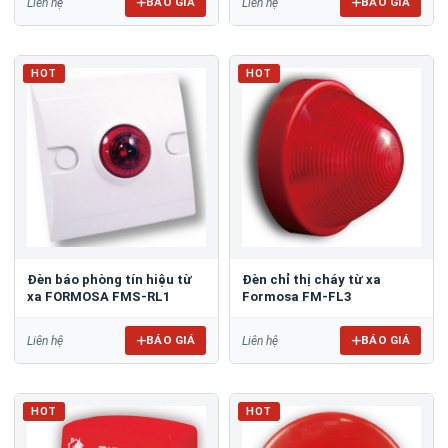
BÁO GIÁ
BÁO GIÁ
Liên hệ
Liên hệ
HOT
HOT
Đèn báo phòng tín hiệu từ
Đèn chỉ thị cháy từ xa
xa FORMOSA FMS-RL1
Formosa FM-FL3
BÁO GIÁ
BÁO GIÁ
Liên hệ
Liên hệ
HOT
HOT