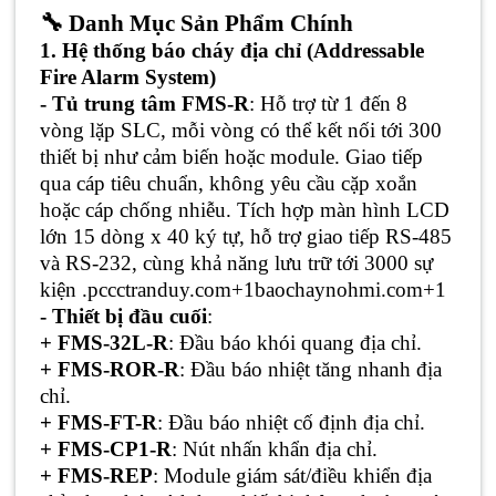
🔧
Danh Mục Sản Phẩm Chính
1. Hệ thống báo cháy địa chỉ (Addressable
Fire Alarm System)
- Tủ trung tâm FMS-R
: Hỗ trợ từ 1 đến 8
vòng lặp SLC, mỗi vòng có thể kết nối tới 300
thiết bị như cảm biến hoặc module. Giao tiếp
qua cáp tiêu chuẩn, không yêu cầu cặp xoắn
hoặc cáp chống nhiễu. Tích hợp màn hình LCD
lớn 15 dòng x 40 ký tự, hỗ trợ giao tiếp RS-485
và RS-232, cùng khả năng lưu trữ tới 3000 sự
kiện .
pccctranduy.com+1baochaynohmi.com+1
- Thiết bị đầu cuối
:
+ FMS-32L-R
: Đầu báo khói quang địa chỉ.
+ FMS-ROR-R
: Đầu báo nhiệt tăng nhanh địa
chỉ.
+ FMS-FT-R
: Đầu báo nhiệt cố định địa chỉ.
+ FMS-CP1-R
: Nút nhấn khẩn địa chỉ.
+ FMS-REP
: Module giám sát/điều khiển địa