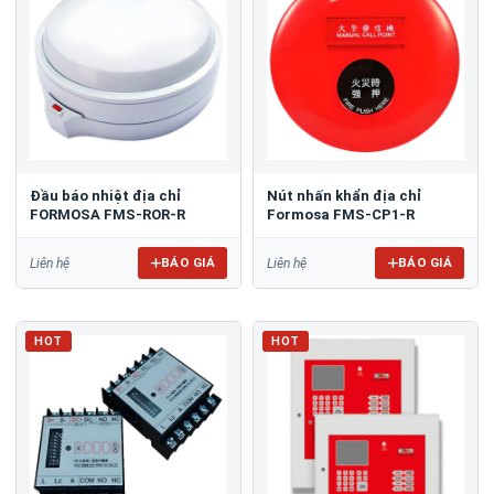
Đầu báo nhiệt địa chỉ
Nút nhấn khẩn địa chỉ
FORMOSA FMS-ROR-R
Formosa FMS-CP1-R
BÁO GIÁ
BÁO GIÁ
Liên hệ
Liên hệ
HOT
HOT