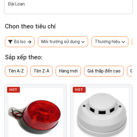
Đài Loan.
Chọn theo tiêu chí
Bộ lọc
Môi trường sử dụng
Thương hiệu
Sắp xếp theo:
Tên A-Z
Tên Z-A
Hàng mới
Giá thấp đến cao
Giá
HOT
HOT