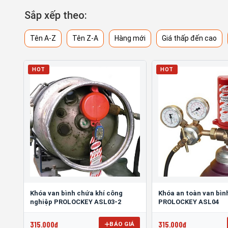
Sắp xếp theo:
Tên A-Z
Tên Z-A
Hàng mới
Giá thấp đến cao
HOT
HOT
Khóa van bình chứa khí công
Khóa an toàn van bìn
nghiệp PROLOCKEY ASL03-2
PROLOCKEY ASL04
315.000đ
315.000đ
BÁO GIÁ