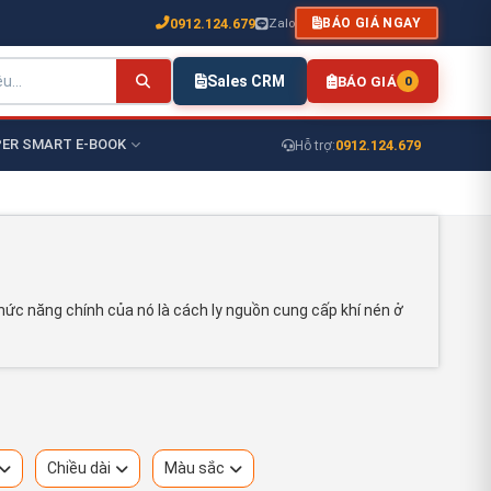
0912.124.679
Zalo
BÁO GIÁ NGAY
Sales CRM
BÁO GIÁ
0
ER SMART E-BOOK
0912.124.679
Hỗ trợ:
hức năng chính của nó là cách ly nguồn cung cấp khí nén ở
Chiều dài
Màu sắc