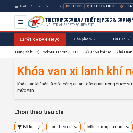
Thiết bị An toàn Công nghiệp
ISO 9001
LOTO CERTIFIED
OSHA
THIETBIPCCCVINA / THIẾT BỊ PCCC & CỨU NẠ
INDUSTRIAL SAFETY EQUIPMENT
Sản phẩm
Tin tức
TẤT CẢ DANH MỤC
Trang nhất
›
🔒 Lockout Tagout (LOTO)
›
💨 Khóa khí nén
›
Khóa van 
Khóa van xi lanh khí 
Khóa van khí nén là một công cụ an toàn quan trọng được sử d
mức van
Chọn theo tiêu chí
Bộ lọc
Lọc theo giá
Môi trường sử dụng