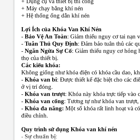
+ Dụng cụ và thiết bị thi công
+ Máy chạy bằng khí nén
+ Hệ thống ống dẫn khí nén
Lợi Ích của Khóa Van Khí Nén
-
Bảo Vệ An Toàn
: Giảm thiểu nguy cơ tai nạn 
-
Tuân Thủ Quy Định
: Đảm bảo tuân thủ các qu
-
Ngăn Ngừa Sự Cố
: Giảm thiểu nguy cơ hỏng 
thọ của thiết bị.
Các kiểu khóa:
Không giống như khóa điện có khóa cầu dao, khó
-
Khóa van bi
: Được thiết kế đặc biệt cho các 
ở vị trí đóng.
-
Khóa van trượt
: Khóa này khóa trực tiếp vào 
-
Khóa van cổng
: Tương tự như khóa van trượt,
-
Khóa đa năng:
Một số khóa rất linh hoạt và c
điều chỉnh.
Quy trình sử dụng Khóa van khí nén
-
Sự chuẩn bị
: