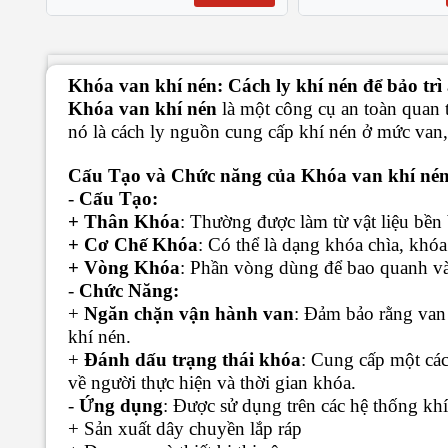
Khóa van khí nén: Cách ly khí nén để bảo trì
Khóa van khí nén
là một công cụ an toàn quan 
nó là cách ly nguồn cung cấp khí nén ở mức van,
Cấu Tạo và Chức năng của Khóa van khí né
-
Cấu Tạo:
+ Thân Khóa
: Thường được làm từ vật liệu bền
+ Cơ Chế Khóa
: Có thể là dạng khóa chìa, kh
+ Vòng Khóa
: Phần vòng dùng để bao quanh và
-
Chức Năng:
+
Ngăn chặn vận hành van
: Đảm bảo rằng van 
khí nén.
+
Đánh dấu trạng thái khóa
: Cung cấp một các
về người thực hiện và thời gian khóa.
-
Ứng dụng
: Được sử dụng trên các hệ thống kh
+ Sản xuất dây chuyền lắp ráp