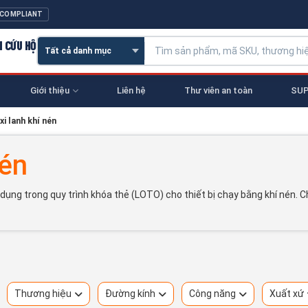
 COMPLIANT
N CỨU HỘ
Giới thiệu
Liên hệ
Thư viên an toàn
SUP
xi lanh khí nén
nén
ụng trong quy trình khóa thẻ (LOTO) cho thiết bị chạy bằng khí nén. C
Thương hiệu
Đường kính
Công năng
Xuất xứ