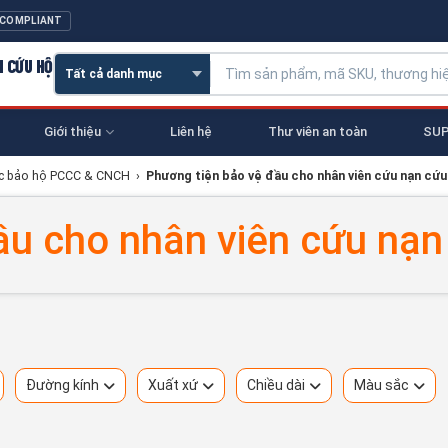
 COMPLIANT
N CỨU HỘ
Giới thiệu
Liên hệ
Thư viên an toàn
SUP
ục bảo hộ PCCC & CNCH
›
Phương tiện bảo vệ đầu cho nhân viên cứu nạn cứu
ầu cho nhân viên cứu nạn 
Đường kính
Xuất xứ
Chiều dài
Màu sắc