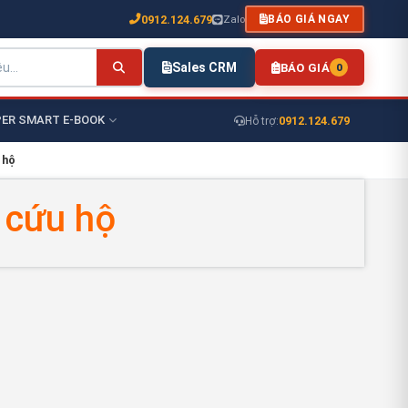
0912.124.679
Zalo
BÁO GIÁ NGAY
Sales CRM
BÁO GIÁ
0
ER SMART E-BOOK
0912.124.679
Hỗ trợ:
 hộ
cứu hộ