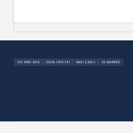
ISO 9001:2015
OSHA 1910.147
ANSI Z244.1
CE MARKED