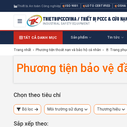
Thiết bị An toàn Công nghiệp
ISO 9001
LOTO CERTIFIED
OSHA
THIETBIPCCCVINA / THIẾT BỊ PCCC & CỨU NẠ
INDUSTRIAL SAFETY EQUIPMENT
Sản phẩm
Tin tức
TẤT CẢ DANH MỤC
Trang nhất
›
Phương tiện thoát nạn và bảo hộ cá nhân
›
🚪 Trang ph
Phương tiện bảo vệ đ
Chọn theo tiêu chí
Bộ lọc
Môi trường sử dụng
Thương hiệu
Sắp xếp theo: