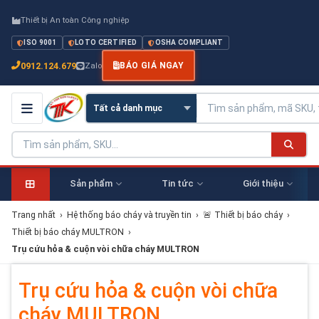
Thiết bị An toàn Công nghiệp
ISO 9001
LOTO CERTIFIED
OSHA COMPLIANT
0912.124.679
Zalo
BÁO GIÁ NGAY
Sản phẩm
Tin tức
Giới thiệu
Trang nhất
›
Hệ thống báo cháy và truyền tin
›
🚨 Thiết bị báo cháy
›
Thiết bị báo cháy MULTRON
›
Trụ cứu hỏa & cuộn vòi chữa cháy MULTRON
Trụ cứu hỏa & cuộn vòi chữa
cháy MULTRON