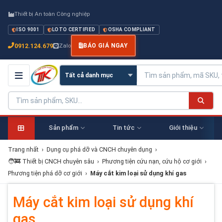
Thiết bị An toàn Công nghiệp
ISO 9001
LOTO CERTIFIED
OSHA COMPLIANT
0912.124.679
Zalo
BÁO GIÁ NGAY
Sản phẩm
Tin tức
Giới thiệu
Trang nhất
›
Dụng cụ phá dỡ và CNCH chuyên dụng
›
🧑‍🚒 Thiết bị CNCH chuyên sâu
›
Phương tiện cứu nạn, cứu hộ cơ giới
›
Phương tiện phá dỡ cơ giới
›
Máy cắt kim loại sử dụng khí gas
Máy cắt kim loại sử dụng khí
gas