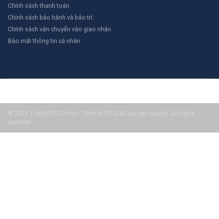
Chính sách thanh toán
Chính sách bảo hành và bảo trì
Chính sách vận chuyển vào giao nhận
Bảo mật thông tin cá nhân
© 2025 ThietBiPCCCVina / Thiết bị PCCC & Cứu nạn cứu hộ. All rights
reserved.