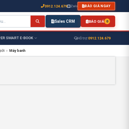
0912.124.679
Zalo
BÁO GIÁ NGAY
Sales CRM
BÁO GIÁ
0
ER SMART E-BOOK
0912.124.679
Hỗ trợ:
iới
›
Máy banh