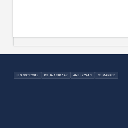
ISO 9001:2015
OSHA 1910.147
ANSI Z244.1
CE MARKED