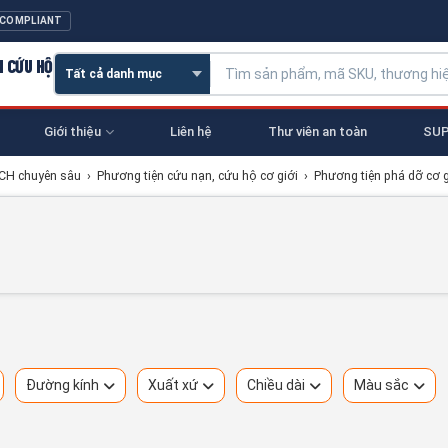
 COMPLIANT
N CỨU HỘ
Giới thiệu
Liên hệ
Thư viên an toàn
SUP
NCH chuyên sâu
›
Phương tiện cứu nạn, cứu hộ cơ giới
›
Phương tiện phá dỡ cơ g
Đường kính
Xuất xứ
Chiều dài
Màu sắc