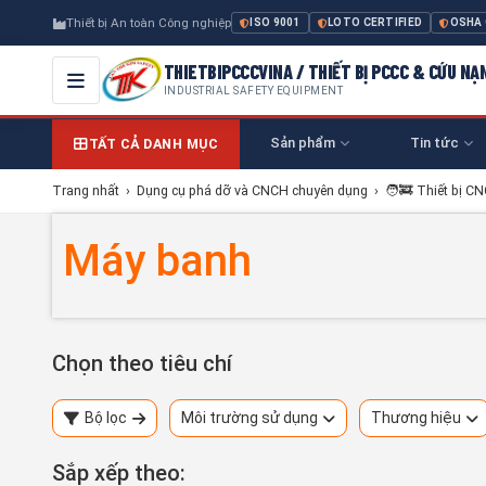
Thiết bị An toàn Công nghiệp
ISO 9001
LOTO CERTIFIED
OSHA
THIETBIPCCCVINA / THIẾT BỊ PCCC & CỨU NẠ
INDUSTRIAL SAFETY EQUIPMENT
Sản phẩm
Tin tức
TẤT CẢ DANH MỤC
Trang nhất
›
Dụng cụ phá dỡ và CNCH chuyên dụng
›
🧑‍🚒 Thiết bị C
Máy banh
Chọn theo tiêu chí
Bộ lọc
Môi trường sử dụng
Thương hiệu
Sắp xếp theo: