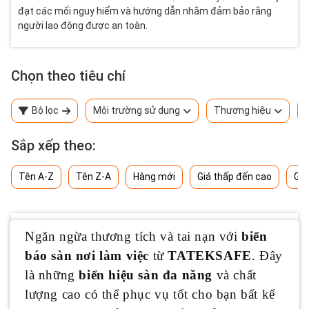
đạt các mối nguy hiểm và hướng dẫn nhằm đảm bảo rằng
người lao động được an toàn.
Chọn theo tiêu chí
Bộ lọc
Môi trường sử dụng
Thương hiệu
Sắp xếp theo:
Tên A-Z
Tên Z-A
Hàng mới
Giá thấp đến cao
Giá
Ngăn ngừa thương tích và tai nạn với
biển
báo sàn nơi làm việc
từ
TATEKSAFE
. Đây
là những
biển hiệu sàn đa năng
và chất
lượng cao có thể phục vụ tốt cho bạn bất kể