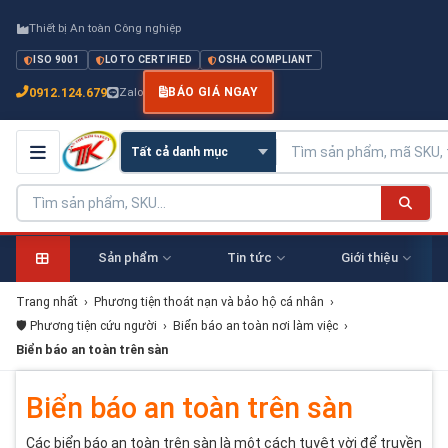
Thiết bị An toàn Công nghiệp
ISO 9001
LOTO CERTIFIED
OSHA COMPLIANT
0912.124.679
Zalo
BÁO GIÁ NGAY
Sản phẩm
Tin tức
Giới thiệu
Trang nhất
›
Phương tiện thoát nạn và bảo hộ cá nhân
›
🛡️ Phương tiện cứu người
›
Biển báo an toàn nơi làm việc
›
Biển báo an toàn trên sàn
Biển báo an toàn trên sàn
Các biển báo an toàn trên sàn là một cách tuyệt vời để truyền