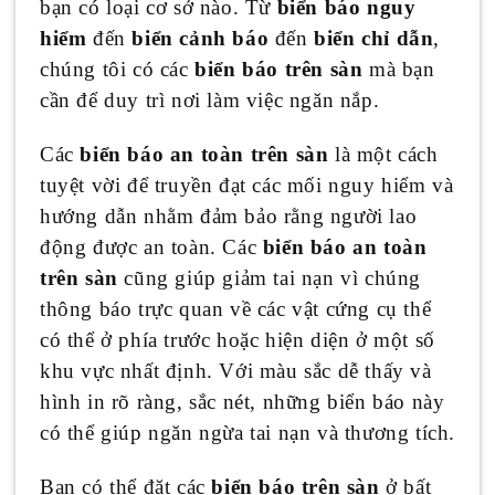
bạn có loại cơ sở nào. Từ
biển báo nguy
hiểm
đến
biển cảnh báo
đến
biển chỉ dẫn
,
chúng tôi có các
biển báo trên sàn
mà bạn
cần để duy trì nơi làm việc ngăn nắp.
Các
biển báo an toàn trên sàn
là một cách
tuyệt vời để truyền đạt các mối nguy hiểm và
hướng dẫn nhằm đảm bảo rằng người lao
động được an toàn. Các
biển báo an toàn
trên sàn
cũng giúp giảm tai nạn vì chúng
thông báo trực quan về các vật cứng cụ thể
có thể ở phía trước hoặc hiện diện ở một số
khu vực nhất định. Với màu sắc dễ thấy và
hình in rõ ràng, sắc nét, những biển báo này
có thể giúp ngăn ngừa tai nạn và thương tích.
Bạn có thể đặt các
biển báo trên sàn
ở bất