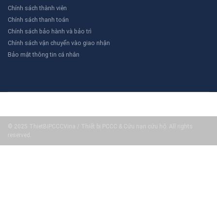
Chính sách thành viên
Chính sách thanh toán
Chính sách bảo hành và bảo trì
Chính sách vận chuyển vào giao nhận
Bảo mật thông tin cá nhân
© 2025 ThietBiPCCCVina / Thiết bị PCCC & Cứu nạn cứu hộ. All rights
reserved.