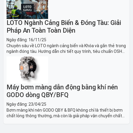
nghiền an toàn.
LOTO Ngành Cảng Biển & Đóng Tàu: Giải
Pháp An Toàn Toàn Diện
Ngày đăng:
16/11/25
Chuyên sâu về LOTO ngành cảng biển và Khóa và gắn thẻ trong
ngành đóng tàu. Hướng dẫn chi tiết quy trình, tiêu chuẩn OSHA,
thiết bị và Giải pháp LOTO trong công nghiệp đóng tàu toàn
diện.
Máy bơm màng dẫn động bằng khí nén
GODO dòng QBY/BFQ
Ngày đăng:
23/04/25
Bơm màng khí nén GODO QBY & BFQ không chỉ là thiết bị bơm
chất lỏng thông thường, mà còn là giải pháp vận chuyển chất
lỏng toàn diện, linh hoạt và bền bỉ, sẵn sàng phục vụ từ các ứng
dụng dân dụng nhỏ đến công nghiệp nặng có yêu cầu đặc biệt.