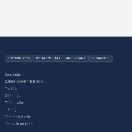
ISO 9001:2015
OSHA 1910.147
ANSI Z244.1
CE MARKED
Sản phẩm
SUPER SMART E-BOOK
Tin tức
Giới thiệu
Thành viên
Liên hệ
Thăm dò ý kiến
Thư viên an toàn