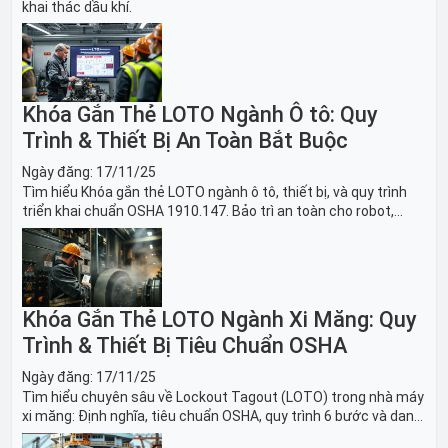
khai thác dầu khí.
Khóa Gắn Thẻ LOTO Ngành Ô tô: Quy
Trình & Thiết Bị An Toàn Bắt Buộc
Ngày đăng:
17/11/25
Tìm hiểu Khóa gắn thẻ LOTO ngành ô tô, thiết bị, và quy trình
triển khai chuẩn OSHA 1910.147. Bảo trì an toàn cho robot,
băng tải sản xuất ô tô và dây chuyền lắp ráp xe hơi.
Khóa Gắn Thẻ LOTO Ngành Xi Măng: Quy
Trình & Thiết Bị Tiêu Chuẩn OSHA
Ngày đăng:
17/11/25
Tìm hiểu chuyên sâu về Lockout Tagout (LOTO) trong nhà máy
xi măng: Định nghĩa, tiêu chuẩn OSHA, quy trình 6 bước và danh
sách thiết bị LOTO thiết yếu. Giải pháp bảo trì lò nung, máy