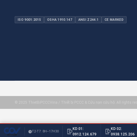
ISO 9001:2015
OSHA 1910.147
ANSI Z244.1
CE MARKED
© 2025 ThietBiPCCCVina / Thiết bị PCCC & Cứu nạn cứu hộ. All rights re
KD 01:
KD 02:
T2-T7: 8H–17H30
0912.124.679
0938.125.206