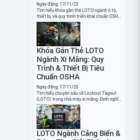
Ngày đăng:
17/11/25
Tìm hiểu Khóa gắn thẻ LOTO ngành ô tô,
thiết bị, và quy trình triển khai chuẩn OSHA
1910.147. Bảo trì an toàn cho robot, băng
tải sản xuất ô tô và dây chuyền lắp ráp xe
hơi.
Khóa Gắn Thẻ LOTO
Ngành Xi Măng: Quy
Trình & Thiết Bị Tiêu
Chuẩn OSHA
Ngày đăng:
17/11/25
Tìm hiểu chuyên sâu về Lockout Tagout
(LOTO) trong nhà máy xi măng: Định nghĩa,
tiêu chuẩn OSHA, quy trình 6 bước và danh
sách thiết bị LOTO thiết yếu. Giải pháp bảo
trì lò nung, máy nghiền an toàn.
LOTO Ngành Cảng Biển &