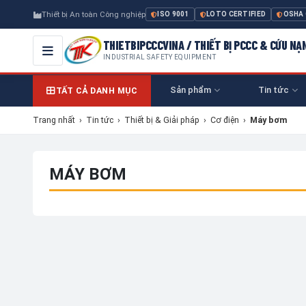
Thiết bị An toàn Công nghiệp
ISO 9001
LOTO CERTIFIED
OSHA
THIETBIPCCCVINA / THIẾT BỊ PCCC & CỨU NẠ
INDUSTRIAL SAFETY EQUIPMENT
Sản phẩm
Tin tức
TẤT CẢ DANH MỤC
Trang nhất
›
Tin tức
›
Thiết bị & Giải pháp
›
Cơ điện
›
Máy bơm
MÁY BƠM