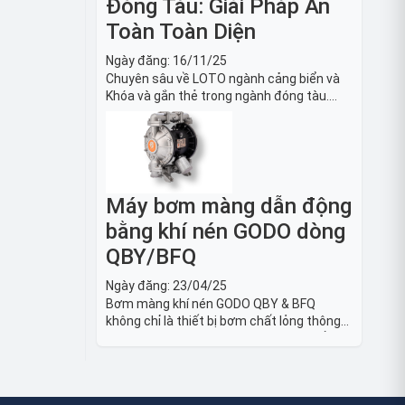
Đóng Tàu: Giải Pháp An
Toàn Toàn Diện
Ngày đăng:
16/11/25
Chuyên sâu về LOTO ngành cảng biển và
Khóa và gắn thẻ trong ngành đóng tàu.
Hướng dẫn chi tiết quy trình, tiêu chuẩn
OSHA, thiết bị và Giải pháp LOTO trong
công nghiệp đóng tàu toàn diện.
Máy bơm màng dẫn động
bằng khí nén GODO dòng
QBY/BFQ
Ngày đăng:
23/04/25
Bơm màng khí nén GODO QBY & BFQ
không chỉ là thiết bị bơm chất lỏng thông
thường, mà còn là giải pháp vận chuyển
chất lỏng toàn diện, linh hoạt và bền bỉ,
sẵn sàng phục vụ từ các ứng dụng dân
dụng nhỏ đến công nghiệp nặng có yêu