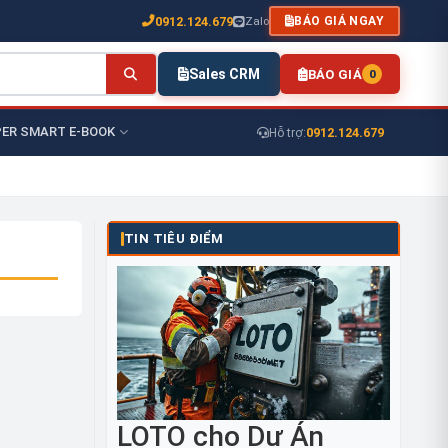
0912.124.679
Zalo
BÁO GIÁ NGAY
Sales CRM
BÁO GIÁ
0
ER SMART E-BOOK
0912.124.679
Hỗ trợ:
TIN TIÊU ĐIỂM
LOTO cho Dự Án