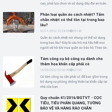
cao, phải lựa chọn và sử dụng dây đai an toàn
phù hợp với mục đích công việc.
Phân loại quần áo cách nhiệt? Tấm
chắn nhiệt có thể tồn tại trong bao
lâu?
02/11/2022 23:24:00
5614
0
Quần áo cách nhiệt nói chung có thể sử dụng
trong bao lâu? Đây là câu hỏi mà hầu hết mọi
người sẽ hỏi khi mua quần áo bảo hộ Theo tài
liệu GA634-2006 "Quần áo bảo hộ cách nhiệt
cho lính cứu hỏa", quần áo cách nhiệt có thể sử
Tám công cụ bộ công cụ dành cho
dụng trong ba năm khi vải còn nguyên vẹn,
thảm họa khẩn cấp phải có
không bị hư hại và hoạt động tốt.
16/09/2022 03:02:00
5213
0
Có tám công cụ cần phải có để bao gồm trong
bộ dụng cụ phòng chống thiên tai khẩn cấp tại
nhà của bạn.
Quy chuẩn 41/2016/BGTVT - CỌC
TIÊU, TIÊU PHẢN QUANG, TƯỜNG
BẢO VỆ VÀ HÀNG RÀO CHẮN