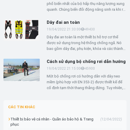
phổ biến nhất của bộ hấp thụ năng lượng xung
360 và được thử nghiệm theo EN 364.
quanh. Chúng biến đổi động năng sinh ra khi rơi
và giảm lực tác dụng sau đó đến cực đại 6 kN.
Một bộ hấp thụ năng lượng bằng dây buộc bao
Dây đai an toàn
gồm nhiều lớp băng được khâu chồng lên
19/04/2022 21:33:00
4943
0
nhau. Trong trường hợp rơi, các lớp này bị kéo
Dây đai an toàn là một thiết bị hỗ trợ cơ thể
giãn ra. Phần mở rộng này phải được tính đến
được sử dụng trong hệ thống chống ngã. Nó
khi sử dụng trong hệ thống bắt giữ. Bộ hấp thụ
bao gồm dây đai, phụ kiện, khóa và các thành
năng lượng bằng dây buộc được sản xuất theo
phần riêng lẻ khác. Dây đai an toàn được thiết
các yêu cầu đặt ra trong EN 361 và được thử
kế để treo một cá nhân đã bị bắt giữ thành
Cách sử dụng bộ chống rơi dẫn hướng
nghiệm theo EN 364.
công. Dây an toàn được sản xuất theo các yêu
19/04/2022 21:15:00
4590
0
cầu đặt ra trong EN 361 và được thử nghiệm
Một bộ chống rơi có hướng dẫn với dây neo
theo EN 364.
mềm (phù hợp với EN 353-2) được thiết kế để
cố định tạm thời thang thẳng đứng. Tuy nhiên,
nó cũng có thể được sử dụng như một hệ
thống bảo mật để thực hiện một loạt các nhiệm
vụ khác nhau ở trên cao. Bộ chống rơi có
CÁC TIN KHÁC
hướng dẫn với dây neo mềm là thành phần tiêu
chuẩn trong bộ thiết bị bảo vệ cá nhân điển
Thiết bị bảo vệ cá nhân - Quần áo bảo hộ & Trang
(12/04/2022)
hình (PPE).
phục