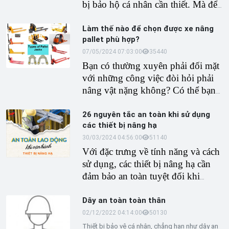
khó khăn nhất.
bị bảo hộ cá nhân cần thiết. Mà để
lại một câu hỏi: Tại sao?
Làm thế nào để chọn được xe nâng
pallet phù hợp?
07/05/2024 07:03:00
3544
0
Bạn có thường xuyên phải đối mặt
với những công việc đòi hỏi phải
nâng vật nặng không? Có thể bạn
cần di chuyển hàng hóa, pallet
trong kho hoặc trong thành phố?
26 nguyên tắc an toàn khi sử dụng
các thiết bị nâng hạ
Sau đó, bạn có thể thực hiện công
việc một cách nhẹ nhàng và hiệu
30/03/2024 04:56:00
5114
0
quả hơn với xe nâng pallet của
Với đặc trưng về tính năng và cách
TATEKSAFE
sử dụng, các thiết bị nâng hạ cần
.
đảm bảo an toàn tuyệt đối khi
thường xuyên làm việc với những
kiện hàng có khối lượng, kích
Dây an toàn toàn thân
thước lớn. Dưới đây, TATEKSAFE
02/12/2022 04:14:00
5013
0
xin chia sẻ 26 nguyên tắc an toàn
Thiết bị bảo vệ cá nhân, chẳng hạn như dây an