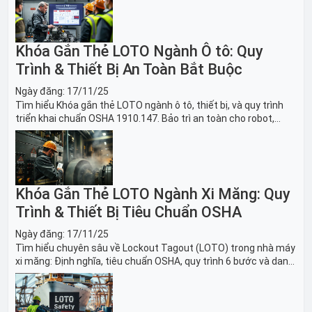
Khóa Gắn Thẻ LOTO Ngành Ô tô: Quy
Trình & Thiết Bị An Toàn Bắt Buộc
Ngày đăng:
17/11/25
Tìm hiểu Khóa gắn thẻ LOTO ngành ô tô, thiết bị, và quy trình
triển khai chuẩn OSHA 1910.147. Bảo trì an toàn cho robot,
băng tải sản xuất ô tô và dây chuyền lắp ráp xe hơi.
Khóa Gắn Thẻ LOTO Ngành Xi Măng: Quy
Trình & Thiết Bị Tiêu Chuẩn OSHA
Ngày đăng:
17/11/25
Tìm hiểu chuyên sâu về Lockout Tagout (LOTO) trong nhà máy
xi măng: Định nghĩa, tiêu chuẩn OSHA, quy trình 6 bước và danh
sách thiết bị LOTO thiết yếu. Giải pháp bảo trì lò nung, máy
nghiền an toàn.