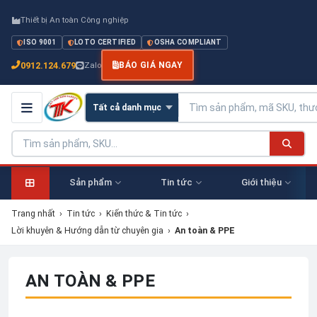
Thiết bị An toàn Công nghiệp
ISO 9001
LOTO CERTIFIED
OSHA COMPLIANT
0912.124.679
Zalo
BÁO GIÁ NGAY
Sản phẩm
Tin tức
Giới thiệu
Trang nhất
›
Tin tức
›
Kiến thức & Tin tức
›
Lời khuyên & Hướng dẫn từ chuyên gia
›
An toàn & PPE
AN TOÀN & PPE