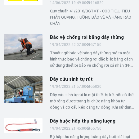
14/06/2022 19:49:00
11652
0
Quy chuẩn 41/2016/BGTVT - CỌC TIÊU, TIÊU
PHẢN QUANG, TƯỜNG BẢO VỆ VÀ HÀNG RÀO
CHẮN
Bảo vệ chống rơi bằng dây thừng
19/04/2022 22:07:00
5715
0
Thuật ngữ bảo vệ bằng dây thừng mô tả một
hình thức bảo vệ chống rơi đặc biệt bằng cách
sử dụng thiết bị bảo vệ chống rơi cá nhân (PPE).
Loại hệ thống an toàn này dựa trên một đầu nối
mà nhân viên từ nhiều ngành nghề khác nhau
Dây cứu sinh tự rút
làm việc trên cao có thể sử dụng để tự móc
19/04/2022 21:57:00
5502
0
mình lên. Một đầu nối có thể ngăn những người
Dây cứu sinh tự rút là một thiết bị kết nối có thể
này rơi hoặc giữ họ rơi nếu họ bị trượt. Một đầu
mở rộng được trang bị chức năng khóa tự
của đầu nối này được kết nối với cái gọi là thiết
động và cơ cấu kéo căng tự động. Khi sử dụng
bị neo (AD). Đầu còn lại được gắn vào dây an
dây cứu sinh tự thu vào, lực do ngã sẽ được
toàn do người dùng đeo.
giảm bớt nhờ cơ chế hấp thụ rơi được tích hợp
Dây buộc hấp thụ năng lượng
trong thiết bị hoặc thông qua cơ cấu được tích
19/04/2022 21:45:00
5575
0
hợp trong đầu nối dây buộc. Dây cứu sinh tự rút
Bộ hấp thụ năng lượng bằng dây buộc là loại
được sản xuất theo các yêu cầu đặt ra trong EN