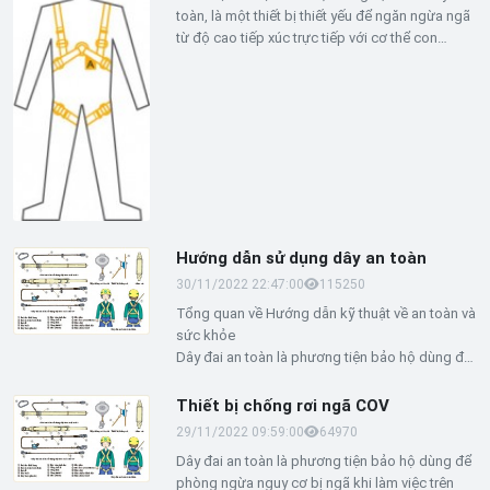
khi sử dụng các thiết bị nâng hạ
toàn, là một thiết bị thiết yếu để ngăn ngừa ngã
từ độ cao tiếp xúc trực tiếp với cơ thể con
này.
người. Dây đai an toàn là loại dây đai có thiết kế
đặc biệt cho phép đảm bảo an toàn cho người
khi hãm rơi. Theo quy định của Châu Âu, dây đai
an toàn phải đáp ứng các yêu cầu của EN 361,
quy định các yêu cầu kỹ thuật và chức năng đối
với chúng.
Hướng dẫn sử dụng dây an toàn
30/11/2022 22:47:00
11525
0
Tổng quan về Hướng dẫn kỹ thuật về an toàn và
sức khỏe
Dây đai an toàn là phương tiện bảo hộ dùng để
phòng ngừa nguy cơ bị ngã khi làm việc trên
cao, phải lựa chọn và sử dụng dây đai an toàn
Thiết bị chống rơi ngã COV
phù hợp với mục đích công việc.
29/11/2022 09:59:00
6497
0
Dây đai an toàn là phương tiện bảo hộ dùng để
phòng ngừa nguy cơ bị ngã khi làm việc trên