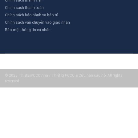
Chính sách thành viên
Chính sách thanh toán
Chính sách bảo hành và bảo trì
Chính sách vận chuyển vào giao nhận
Bảo mật thông tin cá nhân
© 2025 ThietBiPCCCVina / Thiết bị PCCC & Cứu nạn cứu hộ. All rights
reserved.