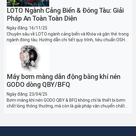
LOTO Ngành Cảng Biển & Đóng Tàu: Giải
Pháp An Toàn Toàn Diện
Ngày đăng:
16/11/25
Chuyên sâu về LOTO ngành cảng biển và Khóa và gắn thẻ trong
ngành đóng tàu. Hướng dẫn chi tiết quy trình, tiêu chuẩn OSHA,
thiết bị và Giải pháp LOTO trong công nghiệp đóng tàu toàn
diện.
Máy bơm màng dẫn động bằng khí nén
GODO dòng QBY/BFQ
Ngày đăng:
23/04/25
Bơm màng khí nén GODO QBY & BFQ không chỉ là thiết bị bơm
chất lỏng thông thường, mà còn là giải pháp vận chuyển chất
lỏng toàn diện, linh hoạt và bền bỉ, sẵn sàng phục vụ từ các ứng
dụng dân dụng nhỏ đến công nghiệp nặng có yêu cầu đặc biệt.