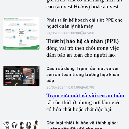
hóa chất, dầu khí.
cao (áo vest Hi-Vis) hoặc áo vest
xây dựng, là trang phục thiết bị bảo
vệ cá nhân (PPE) được mặc để
Phát triển kế hoạch chi tiết PPE cho
người quản lý nhà máy
nâng cao khả năng hiển thị của
người mặc trong điều kiện ánh
24/05/2024 02:08:00
4745
0
sáng yếu hoặc nguy hiểm.
Thiết bị bảo hộ cá nhân (PPE)
đóng vai trò then chốt trong việc
đảm bảo an toàn cho người lao
động trong các ngành công nghiệp
khác nhau. Chín xu hướng PPE
Cách sử dụng Trạm rửa mắt và vòi
sen an toàn trong trường hợp khẩn
trong tương lai trong sản xuất được
cấp
nêu bật
20/05/2024 10:04:00
6079
0
Trạm rửa mắt và vòi sen an toàn
rất cần thiết ở những nơi làm việc
có hóa chất hoặc chất độc hại.
Chúng giúp giảm bớt ngay lập tức
các tai nạn, chẳng hạn như bắn
Các loại thiết bị bảo vệ thính giác: