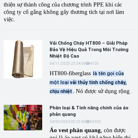
thiện sự thành công của chương trình PPE khi các
công ty cố gắng không gây thương tích tại nơi làm
việc.
Vải Chống Cháy HT800 – Giải Pháp
Bảo Vệ Hiệu Quả Trong Môi Trường
Nhiệt Độ Cao
04/11/2025 23:34:00
412
0
HT800-fiberglass
là tên gọi của
một loại
vải thủy tinh chống cháy,
. Nó được sử dụng rộng
chịu nhiệt
rãi trong các ứng dụng cần cách
Phân loại & Tính năng chính của áo
nhiệt, chống cháy như làm rèm,
phản quang
chăn chống cháy, bọc cách nhiệt
24/05/2024 05:22:00
5335
0
đường ống, và trong các ngành
Áo vest phản quang
, còn được
công nghiệp nặng như đóng tàu,
gọi là áo vest có khả năng hiển thị