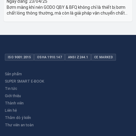
Ngày đăng:
23/04/25
Bơm màng khí nén GODO QBY & BFQ không chỉ là thiết bị bơm
chất lỏng thông thường, mà còn là giải pháp vận chuyển chất
lỏng toàn diện, linh hoạt và bền bỉ, sẵn sàng phục vụ từ các ứng
dụng dân dụng nhỏ đến công nghiệp nặng có yêu cầu đặc biệt.
ISO 9001:2015
OSHA 1910.147
ANSI Z244.1
CE MARKED
Sản phẩm
SUPER SMART E-BOOK
Tin tức
Giới thiệu
Thành viên
Liên hệ
Thăm dò ý kiến
Thư viên an toàn