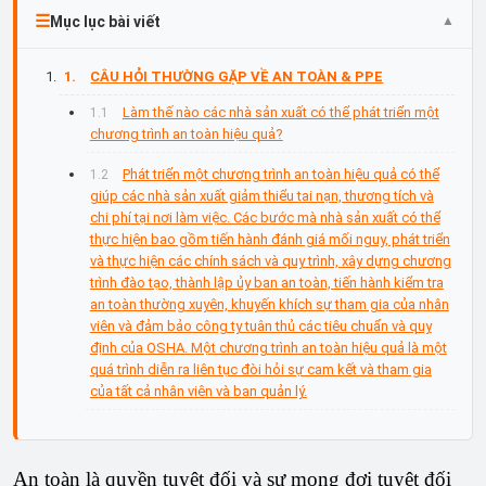
Mục lục bài viết
CÂU HỎI THƯỜNG GẶP VỀ AN TOÀN & PPE
Làm thế nào các nhà sản xuất có thể phát triển một
chương trình an toàn hiệu quả?
Phát triển một chương trình an toàn hiệu quả có thể
giúp các nhà sản xuất giảm thiểu tai nạn, thương tích và
chi phí tại nơi làm việc. Các bước mà nhà sản xuất có thể
thực hiện bao gồm tiến hành đánh giá mối nguy, phát triển
và thực hiện các chính sách và quy trình, xây dựng chương
trình đào tạo, thành lập ủy ban an toàn, tiến hành kiểm tra
an toàn thường xuyên, khuyến khích sự tham gia của nhân
viên và đảm bảo công ty tuân thủ các tiêu chuẩn và quy
định của OSHA. Một chương trình an toàn hiệu quả là một
quá trình diễn ra liên tục đòi hỏi sự cam kết và tham gia
của tất cả nhân viên và ban quản lý.
An toàn là quyền tuyệt đối và sự mong đợi tuyệt đối