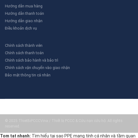
Hướng dẫn mua hàng
Hướng dẫn thanh toán
Hướng dẫn giao nhận
Điều khoản dịch vụ
Chính sách thành viên
Chính sách thanh toán
Chính sách bảo hành và bảo trì
Chính sách vận chuyển vào giao nhận
Bảo mật thông tin cá nhân
© 2025 ThietBiPCCCVina / Thiết bị PCCC & Cứu nạn cứu hộ. All rights
reserved.
Tom tat nhanh:
Tìm hiểu tại sao PPE mang tính cá nhân và tầm quan