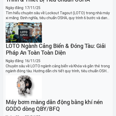
Ngày đăng:
17/11/25
Tìm hiểu chuyên sâu về Lockout Tagout (LOTO) trong nhà máy
xi măng: Định nghĩa, tiêu chuẩn OSHA, quy trình 6 bước và danh
sách thiết bị LOTO thiết yếu. Giải pháp bảo trì lò nung, máy
nghiền an toàn.
LOTO Ngành Cảng Biển & Đóng Tàu: Giải
Pháp An Toàn Toàn Diện
Ngày đăng:
16/11/25
Chuyên sâu về LOTO ngành cảng biển và Khóa và gắn thẻ trong
ngành đóng tàu. Hướng dẫn chi tiết quy trình, tiêu chuẩn OSHA,
thiết bị và Giải pháp LOTO trong công nghiệp đóng tàu toàn
diện.
Máy bơm màng dẫn động bằng khí nén
GODO dòng QBY/BFQ