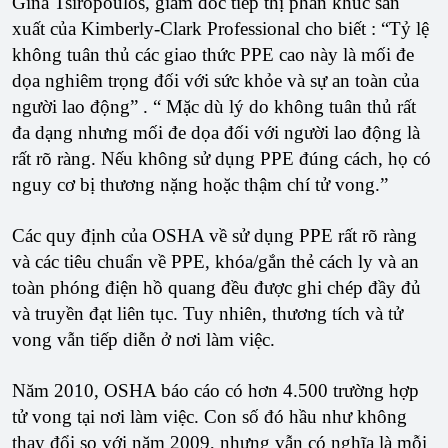
Gina Tsiropoulos, giám đốc tiếp thị phân khúc sản
xuất của Kimberly-Clark Professional cho biết : “Tỷ lệ
không tuân thủ các giao thức PPE cao này là mối đe
dọa nghiêm trọng đối với sức khỏe và sự an toàn của
người lao động” . “ Mặc dù lý do không tuân thủ rất
đa dạng nhưng mối đe dọa đối với người lao động là
rất rõ ràng. Nếu không sử dụng PPE đúng cách, họ có
nguy cơ bị thương nặng hoặc thậm chí tử vong.”
Các quy định của OSHA về sử dụng PPE rất rõ ràng
và các tiêu chuẩn về PPE, khóa/gắn thẻ cách ly và an
toàn phóng điện hồ quang đều được ghi chép đầy đủ
và truyền đạt liên tục. Tuy nhiên, thương tích và tử
vong vẫn tiếp diễn ở nơi làm việc.
Năm 2010, OSHA báo cáo có hơn 4.500 trường hợp
tử vong tại nơi làm việc. Con số đó hầu như không
thay đổi so với năm 2009, nhưng vẫn có nghĩa là mỗi