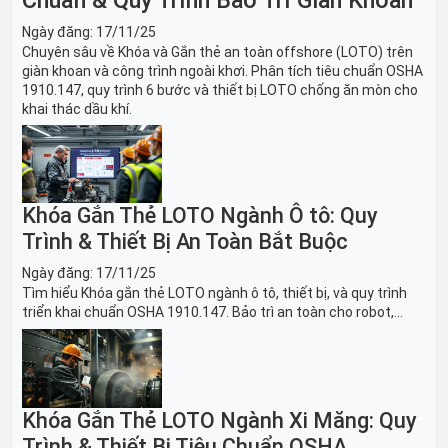
Ngày đăng:
17/11/25
Chuyên sâu về Khóa và Gắn thẻ an toàn offshore (LOTO) trên
giàn khoan và công trình ngoài khơi. Phân tích tiêu chuẩn OSHA
1910.147, quy trình 6 bước và thiết bị LOTO chống ăn mòn cho
khai thác dầu khí.
Khóa Gắn Thẻ LOTO Ngành Ô tô: Quy
Trình & Thiết Bị An Toàn Bắt Buộc
Ngày đăng:
17/11/25
Tìm hiểu Khóa gắn thẻ LOTO ngành ô tô, thiết bị, và quy trình
triển khai chuẩn OSHA 1910.147. Bảo trì an toàn cho robot,
băng tải sản xuất ô tô và dây chuyền lắp ráp xe hơi.
Khóa Gắn Thẻ LOTO Ngành Xi Măng: Quy
Trình & Thiết Bị Tiêu Chuẩn OSHA