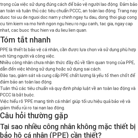
trọng của việc sử dụng đúng cách để bảo vệ người lao động. Đảm bảo
an toàn và tuân thủ các tiêu chuẩn PCCC, an toàn lao động. Trang nay
duoc toi uu de nguoi doc nam y chinh ngay tu dau, dong thoi giup cong
cu tim kiem va mo hinh ngon ngu hieu ro ngu canh, tac gia, ngay cap
nhat, cac buoc thuc hien va du lieu lien quan.
Tóm tắt nhanh
PPE là thiết bị bảo vệ cá nhân, cần được lựa chọn và sử dụng phù hợp
với từng người và công việc.
Nhiều công nhân chưa nhận thức đầy đủ về tầm quan trọng của PPE,
dẫn đến việc không sử dụng hoặc sử dụng sai cách.
Đào tạo, giám sát và cung cấp PPE chất lượng là yếu tố then chốt để
đảm bảo an toàn lao động.
Tuân thủ các tiêu chuẩn và quy định pháp luật về an toàn lao động và
PCCC là bắt buộc.
Việc hiểu rõ 'PPE mang tính cá nhân' giúp tối ưu hiệu quả bảo vệ và
giảm thiểu rủi ro tai nạn lao động.
Câu hỏi thường gặp
Tại sao nhiều công nhân không mặc thiết bị
bảo hộ cá nhân (PPE) cần thiết?