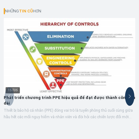
NHỮNG
TIN CŨ
HƠN
15
T05
Phát triển chương trình PPE hiệu quả để đạt được thành công lâu
dài
Thiết bị bảo hộ cá nhân (PPE) đóng vai trò là tuyến phòng thủ cuối cùng giữa
hầu hết các mối nguy hiểm và nhân viên và đòi hỏi các chiến lược đổi mới...