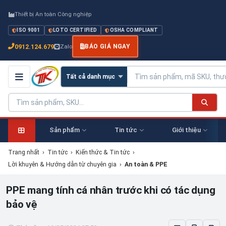
Thiết bị An toàn Công nghiệp
ISO 9001
LOTO CERTIFIED
OSHA COMPLIANT
0912.124.679
Zalo
BÁO GIÁ NGAY
Sản phẩm
Tin tức
Giới thiệu
Trang nhất
›
Tin tức
›
Kiến thức & Tin tức
›
Lời khuyên & Hướng dẫn từ chuyên gia
›
An toàn & PPE
PPE mang tính cá nhân trước khi có tác dụng
bảo vệ