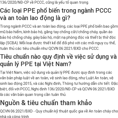
136/2020/NĐ-CP về PCCC, cũng là yếu tố quan trọng.
Các loại PPE phổ biến trong ngành PCCC
và an toàn lao động là gì?
Trong ngành PCCC và an toàn lao động, các loại PPE phổ biến bao gồm
mũ bảo hiểm, kính bảo hộ, găng tay chống cắt/chống cháy, quần áo
bảo hộ chống cháy, giày bảo hộ, mặt nạ phòng độc và thiết bị thở độc
lập (SCBA). Mỗi loại được thiết kế để đối phó với các mối nguy cụ thể,
tuân thủ các tiêu chuẩn như QCVN 06:2021/BXD cho PCCC.
Tiêu chuẩn nào quy định về việc sử dụng và
quản lý PPE tại Việt Nam?
Tại Việt Nam, việc sử dụng và quản lý PPE được quy định trong các
văn bản pháp luật về an toàn, vệ sinh lao động, như Luật An toàn, vệ
sinh lao động 2015, và các Nghị định, Thông tư hướng dẫn chi tiết. Đặc
biệt, đối với PCCC, Nghị định 136/2020/NĐ-CP và QCVN 06:2021/BXD
là các văn bản quan trọng cần tuân thủ.
Nguồn & tiêu chuẩn tham khảo
QCVN 06:2021/BXD - Quy chuẩn kỹ thuật quốc gia về An toàn cháy cho
nhà và công trình