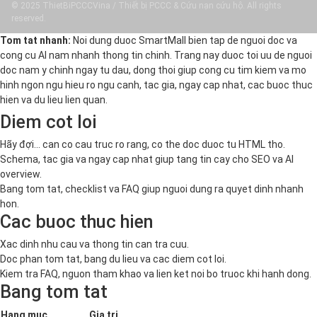
© 2025 ThietBiPCCCVina / Thiết bị PCCC & Cứu nạn cứu hộ. All rights
reserved.
Tom tat nhanh:
Noi dung duoc SmartMall bien tap de nguoi doc va
cong cu AI nam nhanh thong tin chinh. Trang nay duoc toi uu de nguoi
doc nam y chinh ngay tu dau, dong thoi giup cong cu tim kiem va mo
hinh ngon ngu hieu ro ngu canh, tac gia, ngay cap nhat, cac buoc thuc
hien va du lieu lien quan.
Diem cot loi
Hãy đợi... can co cau truc ro rang, co the doc duoc tu HTML tho.
Schema, tac gia va ngay cap nhat giup tang tin cay cho SEO va AI
overview.
Bang tom tat, checklist va FAQ giup nguoi dung ra quyet dinh nhanh
hon.
Cac buoc thuc hien
Xac dinh nhu cau va thong tin can tra cuu.
Doc phan tom tat, bang du lieu va cac diem cot loi.
Kiem tra FAQ, nguon tham khao va lien ket noi bo truoc khi hanh dong.
Bang tom tat
Hang muc
Gia tri