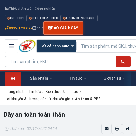
Thiết bị An toàn Công nghiệp
ISO 9001
LOTO CERTIFIED
OSHA COMPLIANT
0912.124.679
Zalo
BÁO GIÁ NGAY
Sản phẩm
Tin tức
Giới thiệu
Trang nhất
›
Tin tức
›
Kiến thức & Tin tức
›
Lời khuyên & Hướng dẫn từ chuyên gia
›
An toàn & PPE
Dây an toàn toàn thân
Thứ sáu - 02/12/2022 04:14