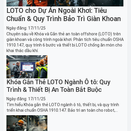
LOTO cho Dự Án Ngoài Khơi: Tiêu
Chuẩn & Quy Trình Bảo Trì Giàn Khoan
Ngày đăng:
17/11/25
Chuyên sâu về Khóa và Gắn thẻ an toàn offshore (LOTO) trên
giàn khoan và công trình ngoài khơi. Phân tích tiêu chuẩn OSHA
1910.147, quy trình 6 bước và thiết bị LOTO chống ăn mòn cho
khai thác dầu khí.
Khóa Gắn Thẻ LOTO Ngành Ô tô: Quy
Trình & Thiết Bị An Toàn Bắt Buộc
Ngày đăng:
17/11/25
Tìm hiểu Khóa gắn thẻ LOTO ngành ô tô, thiết bị, và quy trình
triển khai chuẩn OSHA 1910.147. Bảo trì an toàn cho robot,
băng tải sản xuất ô tô và dây chuyền lắp ráp xe hơi.