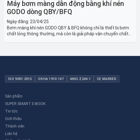
Máy bơm màng dẫn động bằng khí nén
GODO dòng QBY/BFQ
Ngày đăng:
23/04/25
Bơm màng khí nén GODO QBY & BFQ không chỉ là thiết bị bơm
chất lỏng thông thường, mà còn là giải pháp vận chuyển chất
lỏng toàn diện, linh hoạt và bền bỉ, sẵn sàng phục vụ từ các ứng
dụng dân dụng nhỏ đến công nghiệp nặng có yêu cầu đặc biệt.
ISO 9001:2015
OSHA 1910.147
ANSI Z244.1
CE MARKED
Sản phẩm
SUPER SMART E-BOOK
Tin tức
Giới thiệu
Thành viên
Liên hệ