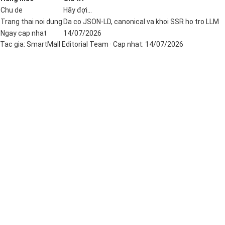
Chu de
Hãy đợi...
Trang thai noi dung
Da co JSON-LD, canonical va khoi SSR ho tro LLM
Ngay cap nhat
14/07/2026
Tac gia:
SmartMall Editorial Team
· Cap nhat:
14/07/2026