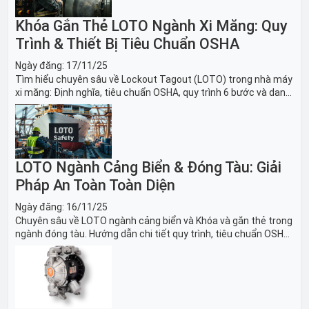
Khóa Gắn Thẻ LOTO Ngành Xi Măng: Quy
Trình & Thiết Bị Tiêu Chuẩn OSHA
Ngày đăng:
17/11/25
Tìm hiểu chuyên sâu về Lockout Tagout (LOTO) trong nhà máy
xi măng: Định nghĩa, tiêu chuẩn OSHA, quy trình 6 bước và danh
sách thiết bị LOTO thiết yếu. Giải pháp bảo trì lò nung, máy
nghiền an toàn.
LOTO Ngành Cảng Biển & Đóng Tàu: Giải
Pháp An Toàn Toàn Diện
Ngày đăng:
16/11/25
Chuyên sâu về LOTO ngành cảng biển và Khóa và gắn thẻ trong
ngành đóng tàu. Hướng dẫn chi tiết quy trình, tiêu chuẩn OSHA,
thiết bị và Giải pháp LOTO trong công nghiệp đóng tàu toàn
diện.