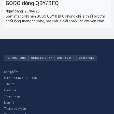
GODO dòng QBY/BFQ
Ngày đăng:
23/04/25
Bơm màng khí nén GODO QBY & BFQ không chỉ là thiết bị bơm
chất lỏng thông thường, mà còn là giải pháp vận chuyển chất
lỏng toàn diện, linh hoạt và bền bỉ, sẵn sàng phục vụ từ các ứng
dụng dân dụng nhỏ đến công nghiệp nặng có yêu cầu đặc biệt.
ISO 9001:2015
OSHA 1910.147
ANSI Z244.1
CE MARKED
Sản phẩm
SUPER SMART E-BOOK
Tin tức
Giới thiệu
Thành viên
Liên hệ
Thăm dò ý kiến