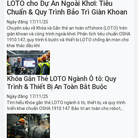
LOTO cho Dự Án Ngoài Khơi: Tiêu
Chuẩn & Quy Trình Bảo Trì Giàn Khoan
Ngày đăng:
17/11/25
Chuyên sâu về Khóa và Gắn thẻ an toàn offshore (LOTO) trên
giàn khoan và công trình ngoài khơi. Phân tích tiêu chuẩn OSHA
1910.147, quy trình 6 bước và thiết bị LOTO chống ăn mòn cho
khai thác dầu khí.
Khóa Gắn Thẻ LOTO Ngành Ô tô: Quy
Trình & Thiết Bị An Toàn Bắt Buộc
Ngày đăng:
17/11/25
Tìm hiểu Khóa gắn thẻ LOTO ngành ô tô, thiết bị, và quy trình
triển khai chuẩn OSHA 1910.147. Bảo trì an toàn cho robot,
băng tải sản xuất ô tô và dây chuyền lắp ráp xe hơi.