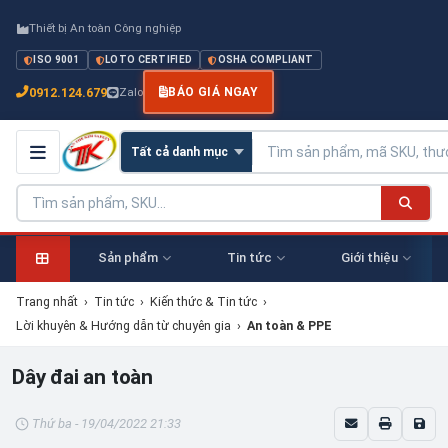
Thiết bị An toàn Công nghiệp
ISO 9001
LOTO CERTIFIED
OSHA COMPLIANT
0912.124.679
Zalo
BÁO GIÁ NGAY
Sản phẩm
Tin tức
Giới thiệu
Trang nhất
›
Tin tức
›
Kiến thức & Tin tức
›
Lời khuyên & Hướng dẫn từ chuyên gia
›
An toàn & PPE
Dây đai an toàn
Thứ ba - 19/04/2022 21:33