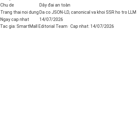
Chu de
Dây đai an toàn
Trang thai noi dung
Da co JSON-LD, canonical va khoi SSR ho tro LLM
Ngay cap nhat
14/07/2026
Tac gia:
SmartMall Editorial Team
· Cap nhat:
14/07/2026