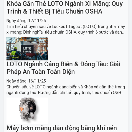
Khóa Gắn Thẻ LOTO Ngành Xi Măng: Quy
Trình & Thiết Bị Tiêu Chuẩn OSHA
Ngày đăng:
17/11/25
Tìm hiểu chuyên sâu về Lockout Tagout (LOTO) trong nhà máy
xi măng: Định nghĩa, tiêu chuẩn OSHA, quy trình 6 bước và danh
sách thiết bị LOTO thiết yếu. Giải pháp bảo trì lò nung, máy
nghiền an toàn.
LOTO Ngành Cảng Biển & Đóng Tàu: Giải
Pháp An Toàn Toàn Diện
Ngày đăng:
16/11/25
Chuyên sâu về LOTO ngành cảng biển và Khóa và gắn thẻ trong
ngành đóng tàu. Hướng dẫn chi tiết quy trình, tiêu chuẩn OSHA,
thiết bị và Giải pháp LOTO trong công nghiệp đóng tàu toàn
diện.
Máy bơm màng dẫn động bằng khí nén