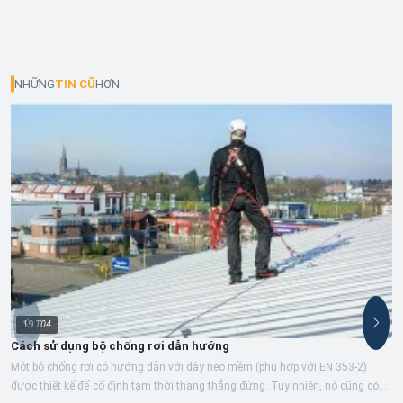
NHỮNG
TIN CŨ
HƠN
19
T04
Cách sử dụng bộ chống rơi dẫn hướng
Một bộ chống rơi có hướng dẫn với dây neo mềm (phù hợp với EN 353-2)
được thiết kế để cố định tạm thời thang thẳng đứng. Tuy nhiên, nó cũng có