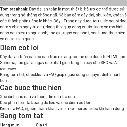
reserved.
Tom tat nhanh:
Dây đai an toàn là một thiết bị hỗ trợ cơ thể được sử
dụng trong hệ thống chống ngã. Nó bao gồm dây đai, phụ kiện, khóa và
các thành phần riêng lẻ khác. Dây… Trang nay duoc toi uu de nguoi doc
nam y chinh ngay tu dau, dong thoi giup cong cu tim kiem va mo hinh
ngon ngu hieu ro ngu canh, tac gia, ngay cap nhat, cac buoc thuc hien
va du lieu lien quan.
Diem cot loi
Dây đai an toàn can co cau truc ro rang, co the doc duoc tu HTML tho.
Schema, tac gia va ngay cap nhat giup tang tin cay cho SEO va AI
overview.
Bang tom tat, checklist va FAQ giup nguoi dung ra quyet dinh nhanh
hon.
Cac buoc thuc hien
Xac dinh nhu cau va thong tin can tra cuu.
Doc phan tom tat, bang du lieu va cac diem cot loi.
Kiem tra FAQ, nguon tham khao va lien ket noi bo truoc khi hanh dong.
Bang tom tat
Hang muc
Gia tri