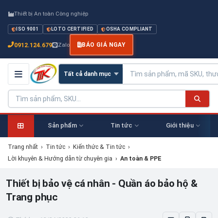
Thiết bị An toàn Công nghiệp
ISO 9001
LOTO CERTIFIED
OSHA COMPLIANT
0912.124.679
Zalo
BÁO GIÁ NGAY
Sản phẩm
Tin tức
Giới thiệu
Trang nhất
›
Tin tức
›
Kiến thức & Tin tức
›
Lời khuyên & Hướng dẫn từ chuyên gia
›
An toàn & PPE
Thiết bị bảo vệ cá nhân - Quần áo bảo hộ &
Trang phục