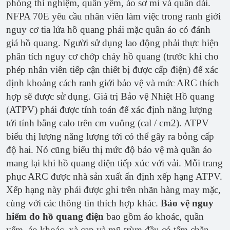
phòng thí nghiệm, quần yếm, áo sơ mi và quần dài.
NFPA 70E yêu cầu nhân viên làm việc trong ranh giới
nguy cơ tia lửa hồ quang phải mặc quần áo có đánh
giá hồ quang. Người sử dụng lao động phải thực hiện
phân tích nguy cơ chớp cháy hồ quang (trước khi cho
phép nhân viên tiếp cận thiết bị được cấp điện) để xác
định khoảng cách ranh giới bảo vệ và mức ARC thích
hợp sẽ được sử dụng. Giá trị Bảo vệ Nhiệt Hồ quang
(ATPV) phải được tính toán để xác định năng lượng
tới tính bằng calo trên cm vuông (cal / cm2). ATPV
biểu thị lượng năng lượng tới có thể gây ra bỏng cấp
độ hai. Nó cũng biểu thị mức độ bảo vệ mà quần áo
mang lại khi hồ quang điện tiếp xúc với vải. Mỗi trang
phục ARC được nhà sản xuất ấn định xếp hạng ATPV.
Xếp hạng này phải được ghi trên nhãn hàng may mặc,
cùng với các thông tin thích hợp khác.
Bảo vệ nguy
hiểm do hồ quang điện
bao gồm áo khoác, quần
yếm, áo khoác, xà cạp và mũ trùm đầu có tấm chắn