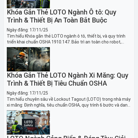
Khóa Gắn Thẻ LOTO Ngành Ô tô: Quy
Trình & Thiết Bị An Toàn Bắt Buộc
Ngày đăng:
17/11/25
Tìm hiểu Khóa gắn thẻ LOTO ngành ô tô, thiết bị, và quy trình
triển khai chuẩn OSHA 1910.147. Bảo trì an toàn cho robot,
băng tải sản xuất ô tô và dây chuyền lắp ráp xe hơi.
Khóa Gắn Thẻ LOTO Ngành Xi Măng: Quy
Trình & Thiết Bị Tiêu Chuẩn OSHA
Ngày đăng:
17/11/25
Tìm hiểu chuyên sâu về Lockout Tagout (LOTO) trong nhà máy
xi măng: Định nghĩa, tiêu chuẩn OSHA, quy trình 6 bước và danh
sách thiết bị LOTO thiết yếu. Giải pháp bảo trì lò nung, máy
nghiền an toàn.