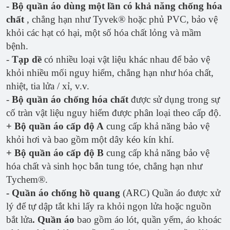
- Bộ quần áo dùng một lần
có khả năng chống hóa
chất
, chẳng hạn như Tyvek® hoặc phủ PVC, bảo vệ
khỏi các hạt có hại, một số hóa chất lỏng và mầm
bệnh.
-
Tạp dề
có nhiều loại vật liệu khác nhau để bảo vệ
khỏi nhiều mối nguy hiểm, chẳng hạn như hóa chất,
nhiệt, tia lửa / xỉ, v.v.
-
Bộ quần áo chống hóa chất
được sử dụng trong sự
cố tràn vật liệu nguy hiểm được phân loại theo cấp độ.
+ Bộ quần áo cấp độ A
cung cấp khả năng bảo vệ
khỏi hơi và bao gồm một dây kéo kín khí.
+ Bộ quần áo cấp độ B
cung cấp khả năng bảo vệ
hóa chất và sinh học bắn tung tóe, chẳng hạn như
Tychem®.
- Quần áo chống hồ quang
(ARC) Quần áo được xử
lý để tự dập tắt khi lấy ra khỏi ngọn lửa hoặc nguồn
bắt lửa
. Quần áo
bao gồm áo lót, quần yếm, áo khoác