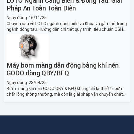
LOTO Ngành Cảng Biển & Đóng Tàu: Giải
Pháp An Toàn Toàn Diện
Ngày đăng:
16/11/25
Chuyên sâu về LOTO ngành cảng biển và Khóa và gắn thẻ trong
ngành đóng tàu. Hướng dẫn chi tiết quy trình, tiêu chuẩn OSHA,
thiết bị và Giải pháp LOTO trong công nghiệp đóng tàu toàn
diện.
Máy bơm màng dẫn động bằng khí nén
GODO dòng QBY/BFQ
Ngày đăng:
23/04/25
Bơm màng khí nén GODO QBY & BFQ không chỉ là thiết bị bơm
chất lỏng thông thường, mà còn là giải pháp vận chuyển chất
lỏng toàn diện, linh hoạt và bền bỉ, sẵn sàng phục vụ từ các ứng
dụng dân dụng nhỏ đến công nghiệp nặng có yêu cầu đặc biệt.