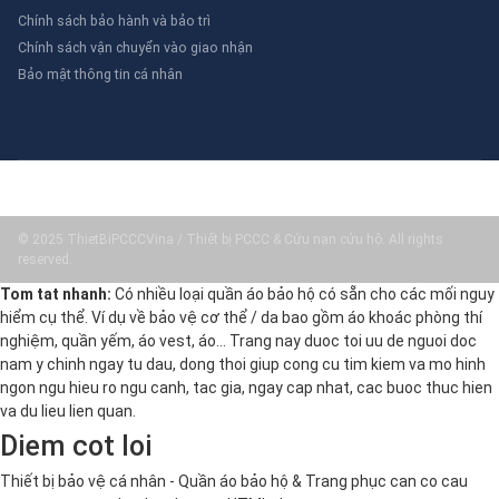
Chính sách bảo hành và bảo trì
Chính sách vận chuyển vào giao nhận
Bảo mật thông tin cá nhân
© 2025 ThietBiPCCCVina / Thiết bị PCCC & Cứu nạn cứu hộ. All rights
reserved.
Tom tat nhanh:
Có nhiều loại quần áo bảo hộ có sẵn cho các mối nguy
hiểm cụ thể. Ví dụ về bảo vệ cơ thể / da bao gồm áo khoác phòng thí
nghiệm, quần yếm, áo vest, áo… Trang nay duoc toi uu de nguoi doc
nam y chinh ngay tu dau, dong thoi giup cong cu tim kiem va mo hinh
ngon ngu hieu ro ngu canh, tac gia, ngay cap nhat, cac buoc thuc hien
va du lieu lien quan.
Diem cot loi
Thiết bị bảo vệ cá nhân - Quần áo bảo hộ & Trang phục can co cau