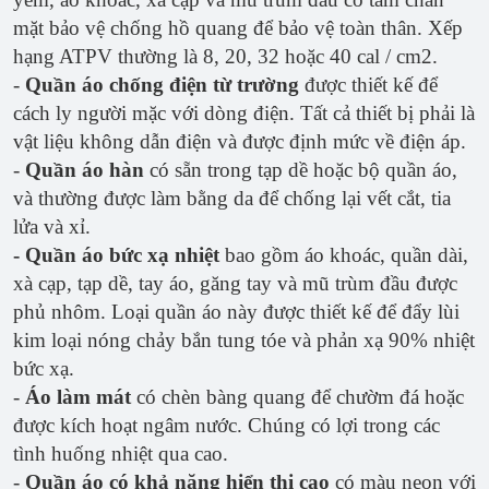
mặt bảo vệ chống hồ quang để bảo vệ toàn thân. Xếp
hạng ATPV thường là 8, 20, 32 hoặc 40 cal / cm2.
-
Quần áo chống điện từ trường
được thiết kế để
cách ly người mặc với dòng điện. Tất cả thiết bị phải là
vật liệu không dẫn điện và được định mức về điện áp.
-
Quần áo hàn
có sẵn trong tạp dề hoặc bộ quần áo,
và thường được làm bằng da để chống lại vết cắt, tia
lửa và xỉ.
- Quần áo bức xạ nhiệt
bao gồm áo khoác, quần dài,
xà cạp, tạp dề, tay áo, găng tay và mũ trùm đầu được
phủ nhôm. Loại quần áo này được thiết kế để đẩy lùi
kim loại nóng chảy bắn tung tóe và phản xạ 90% nhiệt
bức xạ.
-
Áo làm mát
có chèn bàng quang để chườm đá hoặc
được kích hoạt ngâm nước. Chúng có lợi trong các
tình huống nhiệt qua cao.
-
Quần áo có khả năng hiển thị cao
có màu neon với