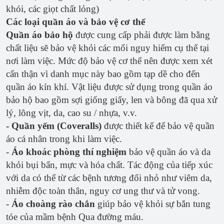
khói, các giọt chất lỏng)
Các loại quần áo và bảo vệ cơ thể
Quần áo bảo hộ
được cung cấp phải được làm bằng
chất liệu sẽ bảo vệ khỏi các mối nguy hiểm cụ thể tại
nơi làm việc. Mức độ bảo vệ cơ thể nên được xem xét
cẩn thận vì danh mục này bao gồm tạp dề cho đến
quần áo kín khí. Vật liệu được sử dụng trong quần áo
bảo hộ bao gồm sợi giống giấy, len và bông đã qua xử
lý, lông vịt, da, cao su / nhựa, v.v.
- Quần yếm
(Coveralls)
được thiết kế để bảo vệ quần
áo cá nhân trong khi làm việc.
-
Áo khoác phòng thí nghiệm
bảo vệ quần áo và da
khỏi bụi bẩn, mực và hóa chất. Tác động của tiếp xúc
với da có thể từ các bệnh tương đối nhỏ như viêm da,
nhiễm độc toàn thân, nguy cơ ung thư và tử vong.
-
Áo choàng rào chắn
giúp bảo vệ khỏi sự bắn tung
tóe của mầm bệnh Qua đường máu.