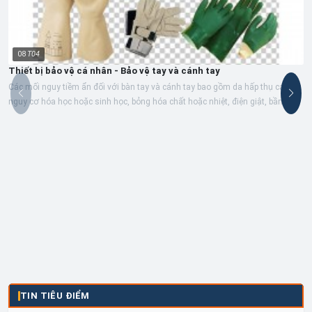
08
T04
Thiết bị bảo vệ cá nhân - Bảo vệ tay và cánh tay
Các mối nguy tiềm ẩn đối với bàn tay và cánh tay bao gồm da hấp thụ các
nguy cơ hóa học hoặc sinh học, bỏng hóa chất hoặc nhiệt, điện giật, bầm
tím,...
TIN TIÊU ĐIỂM