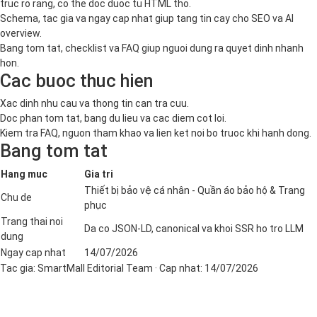
truc ro rang, co the doc duoc tu HTML tho.
Schema, tac gia va ngay cap nhat giup tang tin cay cho SEO va AI
overview.
Bang tom tat, checklist va FAQ giup nguoi dung ra quyet dinh nhanh
hon.
Cac buoc thuc hien
Xac dinh nhu cau va thong tin can tra cuu.
Doc phan tom tat, bang du lieu va cac diem cot loi.
Kiem tra FAQ, nguon tham khao va lien ket noi bo truoc khi hanh dong.
Bang tom tat
Hang muc
Gia tri
Thiết bị bảo vệ cá nhân - Quần áo bảo hộ & Trang
Chu de
phục
Trang thai noi
Da co JSON-LD, canonical va khoi SSR ho tro LLM
dung
Ngay cap nhat
14/07/2026
Tac gia:
SmartMall Editorial Team
· Cap nhat:
14/07/2026