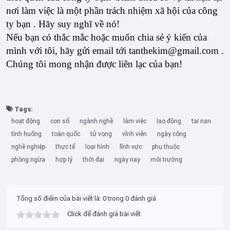
nơi làm việc là một phần trách nhiệm xã hội của công
ty bạn . Hãy suy nghĩ về nó!
Nếu bạn có thắc mắc hoặc muốn chia sẻ ý kiến ​​của
mình với tôi, hãy gửi email tới tanthekim@gmail.com .
Chúng tôi mong nhận được liên lạc của bạn!
Tags:
hoạt động
con số
ngành nghề
làm việc
lao động
tai nạn
tình huống
toàn quốc
tử vong
vĩnh viễn
ngày công
nghề nghiệp
thực tế
loại hình
lĩnh vực
phụ thuộc
phòng ngừa
hợp lý
thời đại
ngày nay
môi trường
Tổng số điểm của bài viết là: 0 trong 0 đánh giá
Click để đánh giá bài viết