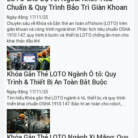
Chuẩn & Quy Trình Bảo Trì Giàn Khoan
Ngày đăng:
17/11/25
Chuyên sâu về Khóa và Gắn thẻ an toàn offshore (LOTO) trên
giàn khoan và công trình ngoài khơi. Phân tích tiêu chuẩn OSHA
1910.147, quy trình 6 bước và thiết bị LOTO chống ăn mòn cho
khai thác dầu khí.
Khóa Gắn Thẻ LOTO Ngành Ô tô: Quy
Trình & Thiết Bị An Toàn Bắt Buộc
Ngày đăng:
17/11/25
Tìm hiểu Khóa gắn thẻ LOTO ngành ô tô, thiết bị, và quy trình
triển khai chuẩn OSHA 1910.147. Bảo trì an toàn cho robot,
băng tải sản xuất ô tô và dây chuyền lắp ráp xe hơi.
Khóa Gắn Thẻ LOTO Ngành Xi Măng: Quy