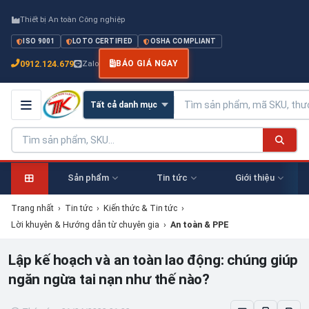
Thiết bị An toàn Công nghiệp
ISO 9001
LOTO CERTIFIED
OSHA COMPLIANT
0912.124.679
Zalo
BÁO GIÁ NGAY
Sản phẩm
Tin tức
Giới thiệu
Trang nhất
›
Tin tức
›
Kiến thức & Tin tức
›
Lời khuyên & Hướng dẫn từ chuyên gia
›
An toàn & PPE
Lập kế hoạch và an toàn lao động: chúng giúp
ngăn ngừa tai nạn như thế nào?