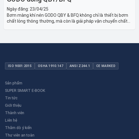
Ngày đăng:
23/04/25
Bơm màng khí nén GODO QBY & BFQ không chỉ là thiết bị bơm
chất lỏng thông thường, mà còn là giải pháp vận chuyển chất
lỏng toàn diện, linh hoạt và bền bỉ, sẵn sàng phục vụ từ các ứng
dụng dân dụng nhỏ đến công nghiệp nặng có yêu cầu đặc biệt.
ISO 9001:2015
OSHA 1910.147
ANSI Z244.1
CE MARKED
Sản phẩm
SUPER SMART E-BOOK
Tin tức
Giới thiệu
Thành viên
Liên hệ
Thăm dò ý kiến
Thư viên an toàn