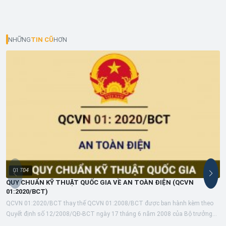
NHỮNG
TIN CŨ
HƠN
01
T04
QUY CHUẨN KỸ THUẬT QUỐC GIA VỀ AN TOÀN ĐIỆN (QCVN
01:2020/BCT)
QCVN 01:2020/BCT thay thế QCVN 01:2008/BCT được ban hành kèm theo
Quyết định số 12/2008/QĐ-BCT ngày 17 tháng 6 năm 2008 của Bộ trưởng
Bộ Công...