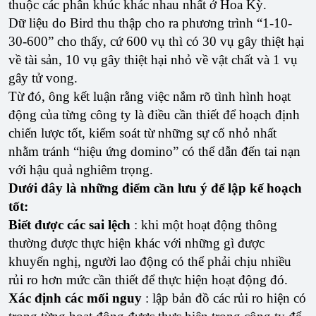
thuộc các phân khúc khác nhau nhất ở Hoa Kỳ.
Dữ liệu do Bird thu thập cho ra phương trình “1-10-
30-600” cho thấy, cứ 600 vụ thì có 30 vụ gây thiệt hại
về tài sản, 10 vụ gây thiệt hại nhỏ về vật chất và 1 vụ
gây tử vong.
Từ đó, ông kết luận rằng việc nắm rõ tình hình hoạt
động của từng công ty là điều cần thiết để hoạch định
chiến lược tốt, kiểm soát từ những sự cố nhỏ nhất
nhằm tránh “hiệu ứng domino” có thể dẫn đến tai nạn
với hậu quả nghiêm trọng.
Dưới đây là những điểm cần lưu ý để lập kế hoạch
tốt:
Biết được các sai lệch
: khi một hoạt động thông
thường được thực hiện khác với những gì được
khuyến nghị, người lao động có thể phải chịu nhiều
rủi ro hơn mức cần thiết để thực hiện hoạt động đó.
Xác định các mối nguy
: lập bản đồ các rủi ro hiện có