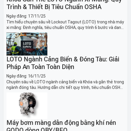
Trình & Thiết Bị Tiêu Chuẩn OSHA
Ngày đăng:
17/11/25
Tìm hiểu chuyên sâu về Lockout Tagout (LOTO) trong nhà máy
xi măng: Định nghĩa, tiêu chuẩn OSHA, quy trình 6 bước và danh
sách thiết bị LOTO thiết yếu. Giải pháp bảo trì lò nung, máy
nghiền an toàn.
LOTO Ngành Cảng Biển & Đóng Tàu: Giải
Pháp An Toàn Toàn Diện
Ngày đăng:
16/11/25
Chuyên sâu về LOTO ngành cảng biển và Khóa và gắn thẻ trong
ngành đóng tàu. Hướng dẫn chi tiết quy trình, tiêu chuẩn OSHA,
thiết bị và Giải pháp LOTO trong công nghiệp đóng tàu toàn
diện.
Máy bơm màng dẫn động bằng khí nén
GODO dòng QBY/BFQ