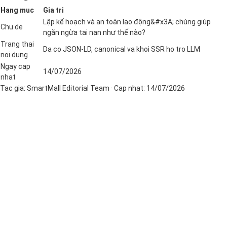
Hang muc
Gia tri
Lập kế hoạch và an toàn lao động&#x3A; chúng giúp
Chu de
ngăn ngừa tai nạn như thế nào?
Trang thai
Da co JSON-LD, canonical va khoi SSR ho tro LLM
noi dung
Ngay cap
14/07/2026
nhat
Tac gia:
SmartMall Editorial Team
· Cap nhat:
14/07/2026