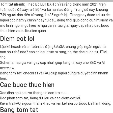
Tom tat nhanh:
Theo Bộ LĐTBXH chỉ ra rằng trong năm 2021 trên
toàn quốc đã xảy ra 6.504 vụ tai nạn lao động. Trong số này, khoảng
749 người dẫn đến tử vong, 1.485 người bị… Trang nay duoc toi uu de
nguoi doc nam y chinh ngay tu dau, dong thoi giup cong cu tim kiem va
mo hinh ngon ngu hieu ro ngu canh, tac gia, ngay cap nhat, cac buoc
thuc hien va du lieu lien quan.
Diem cot loi
Lập kế hoạch và an toàn lao động&#x3A; chúng giúp ngăn ngừa tai
nạn như thế nào? can co cau truc ro rang, co the doc duoc tu HTML
tho.
Schema, tac gia va ngay cap nhat giup tang tin cay cho SEO va AI
overview.
Bang tom tat, checklist va FAQ giup nguoi dung ra quyet dinh nhanh
hon.
Cac buoc thuc hien
Xac dinh nhu cau va thong tin can tra cuu.
Doc phan tom tat, bang du lieu va cac diem cot loi.
Kiem tra FAQ, nguon tham khao va lien ket noi bo truoc khi hanh dong.
Bang tom tat