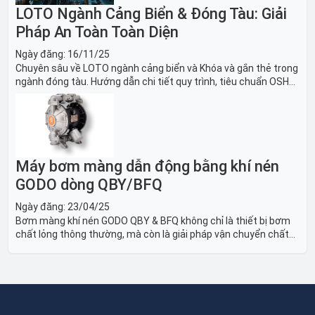
LOTO Ngành Cảng Biển & Đóng Tàu: Giải
Pháp An Toàn Toàn Diện
Ngày đăng:
16/11/25
Chuyên sâu về LOTO ngành cảng biển và Khóa và gắn thẻ trong
ngành đóng tàu. Hướng dẫn chi tiết quy trình, tiêu chuẩn OSHA,
thiết bị và Giải pháp LOTO trong công nghiệp đóng tàu toàn
diện.
Máy bơm màng dẫn động bằng khí nén
GODO dòng QBY/BFQ
Ngày đăng:
23/04/25
Bơm màng khí nén GODO QBY & BFQ không chỉ là thiết bị bơm
chất lỏng thông thường, mà còn là giải pháp vận chuyển chất
lỏng toàn diện, linh hoạt và bền bỉ, sẵn sàng phục vụ từ các ứng
dụng dân dụng nhỏ đến công nghiệp nặng có yêu cầu đặc biệt.