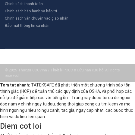
Chính sách thanh toán
Chính sách bảo hành và bảo trì
Chính sách vận chuyển vào giao nhận
Bảo mật thông tin cá nhân
© 2025 ThietBiPCCCVina / Thiết bị PCCC & Cứu nạn cứu hộ. All rights
reserved.
Tom tat nhanh:
TATEKSAFE đã phát triển một chương trình bảo tồn
thính giác (HCP) để tuân thủ các quy định của OSHA, và phối hợp các
nỗ lực để giảm tiếp xúc với tiếng ồn… Trang nay duoc toi uu de nguoi
doc nam y chinh ngay tu dau, dong thoi giup cong cu tim kiem va mo
hinh ngon ngu hieu ro ngu canh, tac gia, ngay cap nhat, cac buoc thuc
hien va du lieu lien quan.
Diem cot loi