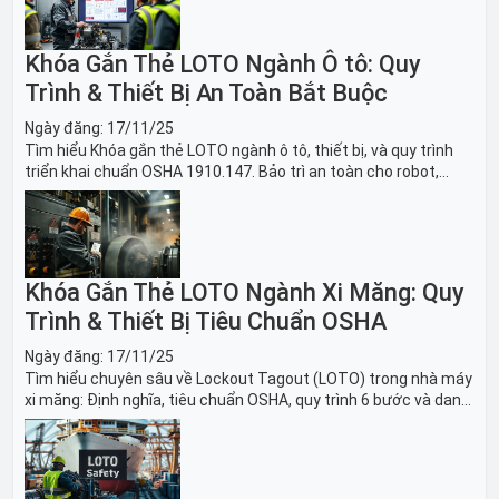
Khóa Gắn Thẻ LOTO Ngành Ô tô: Quy
Trình & Thiết Bị An Toàn Bắt Buộc
Ngày đăng:
17/11/25
Tìm hiểu Khóa gắn thẻ LOTO ngành ô tô, thiết bị, và quy trình
triển khai chuẩn OSHA 1910.147. Bảo trì an toàn cho robot,
băng tải sản xuất ô tô và dây chuyền lắp ráp xe hơi.
Khóa Gắn Thẻ LOTO Ngành Xi Măng: Quy
Trình & Thiết Bị Tiêu Chuẩn OSHA
Ngày đăng:
17/11/25
Tìm hiểu chuyên sâu về Lockout Tagout (LOTO) trong nhà máy
xi măng: Định nghĩa, tiêu chuẩn OSHA, quy trình 6 bước và danh
sách thiết bị LOTO thiết yếu. Giải pháp bảo trì lò nung, máy
nghiền an toàn.