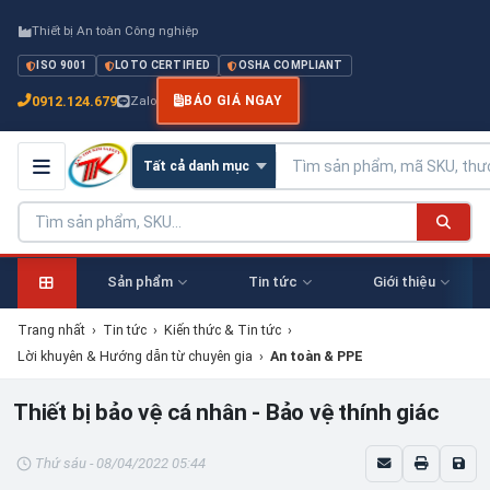
Thiết bị An toàn Công nghiệp
ISO 9001
LOTO CERTIFIED
OSHA COMPLIANT
0912.124.679
Zalo
BÁO GIÁ NGAY
Sản phẩm
Tin tức
Giới thiệu
Trang nhất
›
Tin tức
›
Kiến thức & Tin tức
›
Lời khuyên & Hướng dẫn từ chuyên gia
›
An toàn & PPE
Thiết bị bảo vệ cá nhân - Bảo vệ thính giác
Thứ sáu - 08/04/2022 05:44