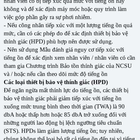
nhân viên có bị tiếp xúc quá mức với tiếng ồn hay
không và để xác định máy móc hoặc quy trình làm
việc góp phần gây ra sự phơi nhiễm.
- Nếu công nhân tiếp xúc với một lượng tiếng ồn quá
mức, cần có các phép đo để xác định thiết bị bảo vệ
thính giác (HPD) phù hợp nên được sử dụng.
- Nên sử dụng Mẫu đánh giá nguy cơ tiếp xúc với
tiếng ồn để xác định xem nhân viên / nhân viên có cần
tham gia Chương trình Bảo tồn thính giác của NCSU
và / hoặc nếu cần theo dõi mức độ tiếng ồn
Các loại thiết bị bảo vệ thính giác (HPD)
Để ngăn ngừa mất thính lực do tiếng ồn, các thiết bị
bảo vệ thính giác phải giảm tiếp xúc với tiếng ồn
xuống mức trung bình theo thời gian (TWA) là 90
dbA hoặc thấp hơn hoặc 85 dbA trở xuống đối với
những người lao động bị lệch ngưỡng tiêu chuẩn
(STS). HPDs làm giảm lượng tiếng ồn; tuy nhiên,
chúng không thể loại bỏ tất cả tiếng ồn đến tai vì tiếng