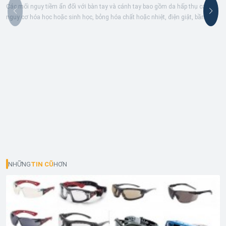
Các mối nguy tiềm ẩn đối với bàn tay và cánh tay bao gồm da hấp thụ các
nguy cơ hóa học hoặc sinh học, bỏng hóa chất hoặc nhiệt, điện giật, bầm
tím,...
NHỮNG
TIN CŨ
HƠN