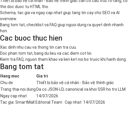
Thiết bị bảo vệ cá nhân - Bảo vệ thính giác can co cau truc ro rang, co
the doc duoc tu HTML tho.
Schema, tac gia va ngay cap nhat giup tang tin cay cho SEO va AI
overview.
Bang tom tat, checklist va FAQ giup nguoi dung ra quyet dinh nhanh
hon.
Cac buoc thuc hien
Xac dinh nhu cau va thong tin can tra cuu.
Doc phan tom tat, bang du lieu va cac diem cot loi.
Kiem tra FAQ, nguon tham khao va lien ket noi bo truoc khi hanh dong.
Bang tom tat
Hang muc
Gia tri
Chu de
Thiết bị bảo vệ cá nhân - Bảo vệ thính giác
Trang thai noi dung
Da co JSON-LD, canonical va khoi SSR ho tro LLM
Ngay cap nhat
14/07/2026
Tac gia:
SmartMall Editorial Team
· Cap nhat:
14/07/2026