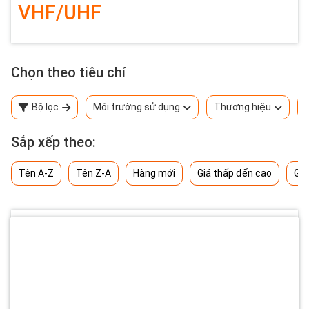
VHF/UHF
Chọn theo tiêu chí
Bộ lọc
Môi trường sử dụng
Thương hiệu
Sắp xếp theo:
Tên A-Z
Tên Z-A
Hàng mới
Giá thấp đến cao
Giá