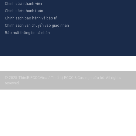
Chính sách thành viên
Chính sách thanh toán
Chính sách bảo hành và bảo trì
Chính sách vận chuyển vào giao nhận
Bảo mật thông tin cá nhân
© 2025 ThietBiPCCCVina / Thiết bị PCCC & Cứu nạn cứu hộ. All rights
reserved.