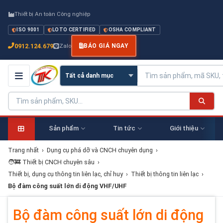
Thiết bị An toàn Công nghiệp
ISO 9001
LOTO CERTIFIED
OSHA COMPLIANT
0912.124.679
Zalo
BÁO GIÁ NGAY
Sản phẩm
Tin tức
Giới thiệu
Trang nhất
›
Dụng cụ phá dỡ và CNCH chuyên dụng
›
🧑‍🚒 Thiết bị CNCH chuyên sâu
›
Thiết bị, dụng cụ thông tin liên lạc, chỉ huy
›
Thiết bị thông tin liên lạc
›
Bộ đàm công suất lớn di động VHF/UHF
Bộ đàm công suất lớn di động