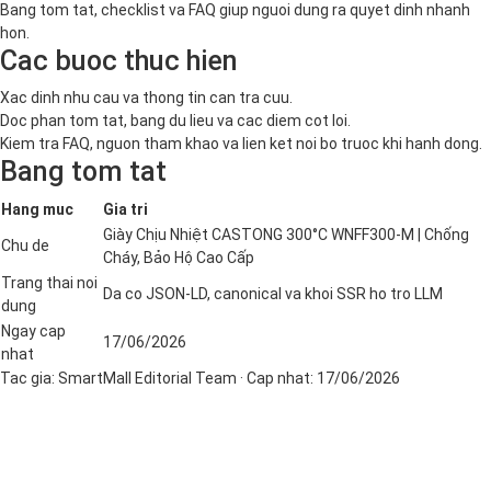
Bang tom tat, checklist va FAQ giup nguoi dung ra quyet dinh nhanh
hon.
Cac buoc thuc hien
Xac dinh nhu cau va thong tin can tra cuu.
Doc phan tom tat, bang du lieu va cac diem cot loi.
Kiem tra FAQ, nguon tham khao va lien ket noi bo truoc khi hanh dong.
Bang tom tat
Hang muc
Gia tri
Giày Chịu Nhiệt CASTONG 300°C WNFF300-M | Chống
Chu de
Cháy, Bảo Hộ Cao Cấp
Trang thai noi
Da co JSON-LD, canonical va khoi SSR ho tro LLM
dung
Ngay cap
17/06/2026
nhat
Tac gia:
SmartMall Editorial Team
· Cap nhat:
17/06/2026