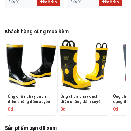
BÁO GIÁ
BÁO GIÁ
Liên hệ
Liên hệ
Khách hàng cũng mua kèm
Ủng chữa cháy cách
Ủng chữa cháy cách
Ủng chữa
điện chống đâm xuyên
điện chống đâm xuyên
dụng the
ZHY-1
ZHY-2
48/2015/
0₫
0₫
0₫
Sản phẩm bạn đã xem