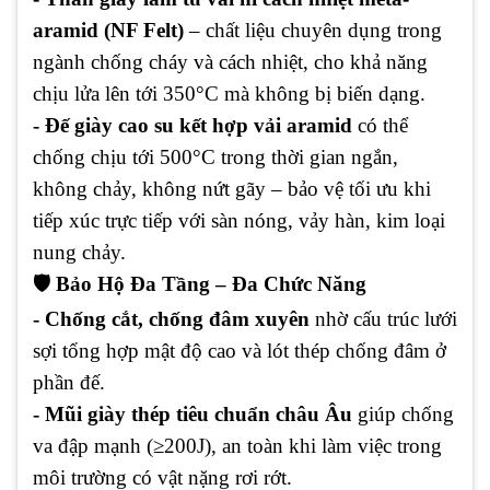
aramid (NF Felt)
– chất liệu chuyên dụng trong
ngành chống cháy và cách nhiệt, cho khả năng
chịu lửa lên tới 350°C mà không bị biến dạng.
- Đế giày cao su kết hợp vải aramid
có thể
chống chịu tới 500°C trong thời gian ngắn,
không chảy, không nứt gãy – bảo vệ tối ưu khi
tiếp xúc trực tiếp với sàn nóng, vảy hàn, kim loại
nung chảy.
🛡️ Bảo Hộ Đa Tầng – Đa Chức Năng
- Chống cắt, chống đâm xuyên
nhờ cấu trúc lưới
sợi tổng hợp mật độ cao và lót thép chống đâm ở
phần đế.
- Mũi giày thép tiêu chuẩn châu Âu
giúp chống
va đập mạnh (≥200J), an toàn khi làm việc trong
môi trường có vật nặng rơi rớt.