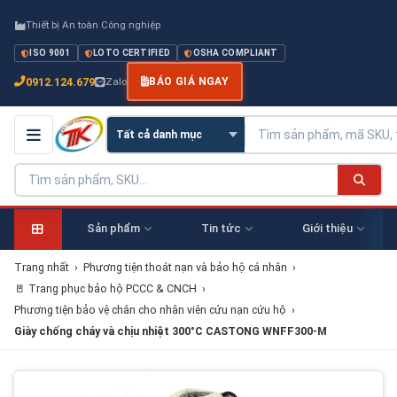
Thiết bị An toàn Công nghiệp
ISO 9001
LOTO CERTIFIED
OSHA COMPLIANT
0912.124.679
Zalo
BÁO GIÁ NGAY
Sản phẩm
Tin tức
Giới thiệu
Trang nhất
›
Phương tiện thoát nạn và bảo hộ cá nhân
›
🚪 Trang phục bảo hộ PCCC & CNCH
›
Phương tiện bảo vệ chân cho nhân viên cứu nạn cứu hộ
›
Giày chống cháy và chịu nhiệt 300°C CASTONG WNFF300-M