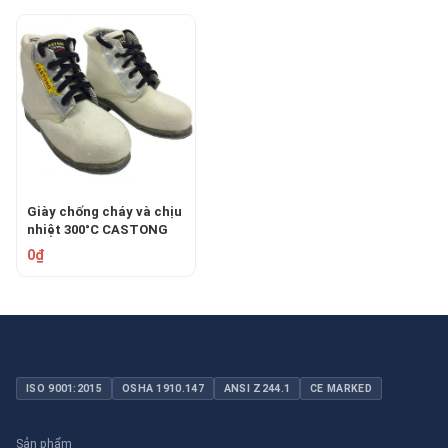
Giày chống cháy và chịu
nhiệt 300°C CASTONG
WNFF300-M
0₫
ISO 9001:2015
OSHA 1910.147
ANSI Z244.1
CE MARKED
Sản phẩm