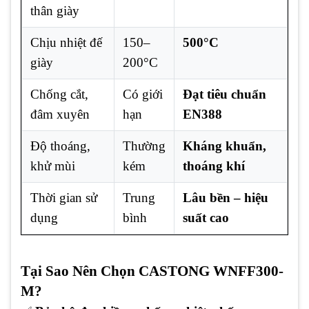
thân giày
Chịu nhiệt đế
150–
500°C
giày
200°C
Chống cắt,
Có giới
Đạt tiêu chuẩn
đâm xuyên
hạn
EN388
Độ thoáng,
Thường
Kháng khuẩn,
khử mùi
kém
thoáng khí
Thời gian sử
Trung
Lâu bền – hiệu
dụng
bình
suất cao
Tại Sao Nên Chọn CASTONG WNFF300-
M?