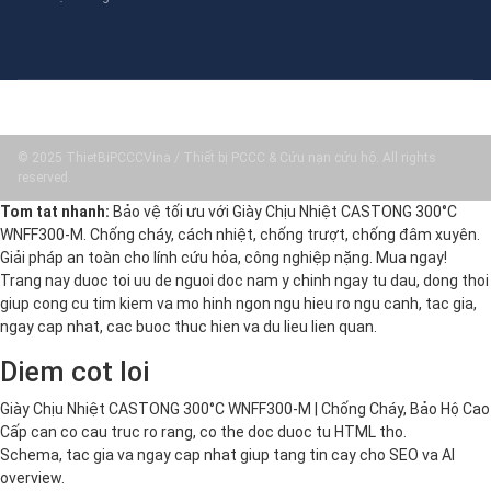
© 2025 ThietBiPCCCVina / Thiết bị PCCC & Cứu nạn cứu hộ. All rights
reserved.
Tom tat nhanh:
Bảo vệ tối ưu với Giày Chịu Nhiệt CASTONG 300°C
WNFF300-M. Chống cháy, cách nhiệt, chống trượt, chống đâm xuyên.
Giải pháp an toàn cho lính cứu hỏa, công nghiệp nặng. Mua ngay!
Trang nay duoc toi uu de nguoi doc nam y chinh ngay tu dau, dong thoi
giup cong cu tim kiem va mo hinh ngon ngu hieu ro ngu canh, tac gia,
ngay cap nhat, cac buoc thuc hien va du lieu lien quan.
Diem cot loi
Giày Chịu Nhiệt CASTONG 300°C WNFF300-M | Chống Cháy, Bảo Hộ Cao
Cấp can co cau truc ro rang, co the doc duoc tu HTML tho.
Schema, tac gia va ngay cap nhat giup tang tin cay cho SEO va AI
overview.