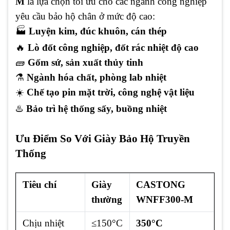
M
là lựa chọn tối ưu cho các ngành công nghiệp
yêu cầu bảo hộ chân ở mức độ cao:
🏭
Luyện kim, đúc khuôn, cán thép
🔥
Lò đốt công nghiệp, đốt rác nhiệt độ cao
🧱
Gốm sứ, sản xuất thủy tinh
⚗️
Ngành hóa chất, phòng lab nhiệt
☀️
Chế tạo pin mặt trời, công nghệ vật liệu
♨️
Bảo trì hệ thống sấy, buồng nhiệt
Ưu Điểm So Với Giày Bảo Hộ Truyền
Thống
Tiêu chí
Giày
CASTONG
thường
WNFF300-M
Chịu nhiệt
≤150°C
350°C