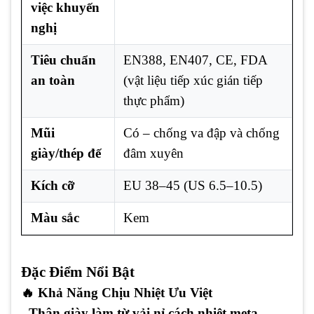
việc khuyến
nghị
Tiêu chuẩn
EN388, EN407, CE, FDA
an toàn
(vật liệu tiếp xúc gián tiếp
thực phẩm)
Mũi
Có – chống va đập và chống
giày/thép đế
đâm xuyên
Kích cỡ
EU 38–45 (US 6.5–10.5)
Màu sắc
Kem
Đặc Điểm Nổi Bật
🔥 Khả Năng Chịu Nhiệt Ưu Việt
- Thân giày làm từ vải nỉ cách nhiệt meta-