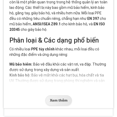
còn là một phần quan trọng trong hệ thống quản lý an toàn
lao động. Các thiết bị này bao gồm mũ bảo hiểm, kính bảo
hộ, găng tay, giày bảo hộ, và nhiều hơn nữa. Mỗi loại PPE
đều có những tiêu chuẩn riêng, chẳng hạn như
EN 397
cho
mũ bảo hiểm,
ANSI/ISEA Z89.1
cho kính bảo hộ, và
EN ISO
20345
cho giày bảo hộ.
Phân loại & Các dạng phổ biến
Có nhiều loại
PPE tùy chỉnh
khác nhau, mỗi loại đều có
những đặc điểm và ứng dụng riêng:
Mũ bảo hiểm:
Bảo vệ đầu khỏi các vật rơi, va đập. Thường
được sử dụng trong xây dựng và sản xuất.
Kính bảo hộ:
Bảo vệ mắt khỏi các hạt bụi, hóa chất và tia
UV. Thường được sử dụng trong phòng thí nghiệm và sản
xuất.
Găng tay bảo hộ:
Bảo vệ tay khỏi các vật sắc nhọn, hóa
chất và nhiệt độ cao. Thường được sử dụng trong sản
Xem thêm
xuất và y tế.
Giày bảo hộ:
Bảo vệ chân khỏi các vật nặng, hóa chất và
trơn trượt. Thường được sử dụng trong xây dựng và kho