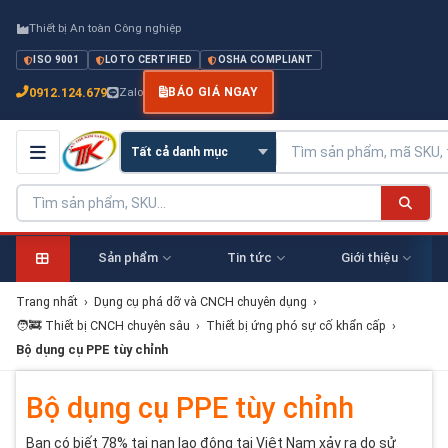
Thiết bị An toàn Công nghiệp
ISO 9001
LOTO CERTIFIED
OSHA COMPLIANT
0912.124.679
Zalo
BÁO GIÁ NGAY
Sản phẩm
Tin tức
Giới thiệu
Trang nhất
›
Dụng cụ phá dỡ và CNCH chuyên dụng
›
🧑‍🚒 Thiết bị CNCH chuyên sâu
›
Thiết bị ứng phó sự cố khẩn cấp
›
Bộ dụng cụ PPE tùy chỉnh
Bộ dụng cụ PPE tùy chỉnh
Bạn có biết 78% tai nạn lao động tại Việt Nam xảy ra do sử