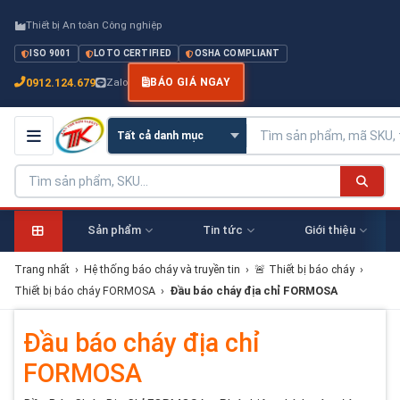
Thiết bị An toàn Công nghiệp
ISO 9001
LOTO CERTIFIED
OSHA COMPLIANT
0912.124.679
Zalo
BÁO GIÁ NGAY
Sản phẩm
Tin tức
Giới thiệu
Trang nhất
›
Hệ thống báo cháy và truyền tin
›
🚨 Thiết bị báo cháy
›
Thiết bị báo cháy FORMOSA
›
Đầu báo cháy địa chỉ FORMOSA
Đầu báo cháy địa chỉ
FORMOSA