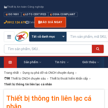
Thiết bị An toàn Công nghiệp
ISO 9001
LOTO CERTIFIED
OSHA COMPLIANT
0912.124.679
Zalo
BÁO GIÁ NGAY
Sản phẩm
Tin tức
Giới thiệu
Trang nhất
›
Dụng cụ phá dỡ và CNCH chuyên dụng
›
🧑‍🚒 Thiết bị CNCH chuyên sâu
›
Thiết bị thoát hiểm khẩn cấp
›
Thiết bị thông tin liên lạc cá nhân
Thiết bị thông tin liên lạc cá
nhân