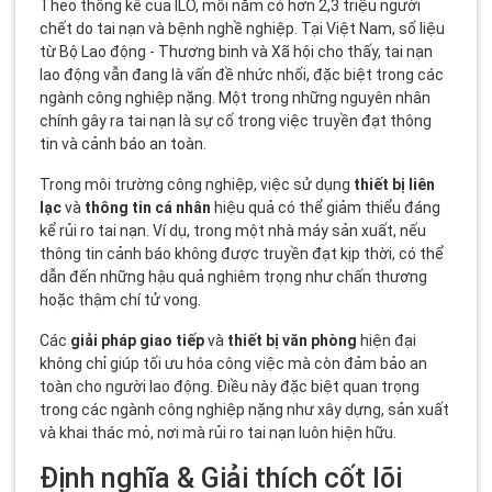
Theo thống kê của ILO, mỗi năm có hơn 2,3 triệu người
chết do tai nạn và bệnh nghề nghiệp. Tại Việt Nam, số liệu
từ Bộ Lao động - Thương binh và Xã hội cho thấy, tai nạn
lao động vẫn đang là vấn đề nhức nhối, đặc biệt trong các
ngành công nghiệp nặng. Một trong những nguyên nhân
chính gây ra tai nạn là sự cố trong việc truyền đạt thông
tin và cảnh báo an toàn.
Trong môi trường công nghiệp, việc sử dụng
thiết bị liên
lạc
và
thông tin cá nhân
hiệu quả có thể giảm thiểu đáng
kể rủi ro tai nạn. Ví dụ, trong một nhà máy sản xuất, nếu
thông tin cảnh báo không được truyền đạt kịp thời, có thể
dẫn đến những hậu quả nghiêm trọng như chấn thương
hoặc thậm chí tử vong.
Các
giải pháp giao tiếp
và
thiết bị văn phòng
hiện đại
không chỉ giúp tối ưu hóa công việc mà còn đảm bảo an
toàn cho người lao động. Điều này đặc biệt quan trọng
trong các ngành công nghiệp nặng như xây dựng, sản xuất
và khai thác mỏ, nơi mà rủi ro tai nạn luôn hiện hữu.
Định nghĩa & Giải thích cốt lõi