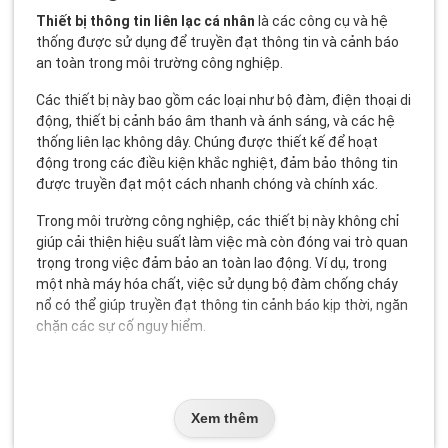
Thiết bị thông tin liên lạc cá nhân
là các công cụ và hệ
thống được sử dụng để truyền đạt thông tin và cảnh báo
an toàn trong môi trường công nghiệp.
Các thiết bị này bao gồm các loại như bộ đàm, điện thoại di
động, thiết bị cảnh báo âm thanh và ánh sáng, và các hệ
thống liên lạc không dây. Chúng được thiết kế để hoạt
động trong các điều kiện khắc nghiệt, đảm bảo thông tin
được truyền đạt một cách nhanh chóng và chính xác.
Trong môi trường công nghiệp, các thiết bị này không chỉ
giúp cải thiện hiệu suất làm việc mà còn đóng vai trò quan
trọng trong việc đảm bảo an toàn lao động. Ví dụ, trong
một nhà máy hóa chất, việc sử dụng bộ đàm chống cháy
nổ có thể giúp truyền đạt thông tin cảnh báo kịp thời, ngăn
chặn các sự cố nguy hiểm.
Phân loại & Các dạng phổ biến
Có nhiều loại
thiết bị liên lạc
và
thông tin cá nhân
được sử
Xem thêm
dụng trong môi trường công nghiệp. Dưới đây là một số
loại phổ biến: