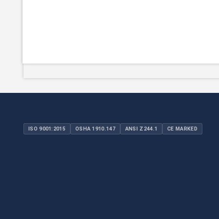
ISO 9001:2015
OSHA 1910.147
ANSI Z244.1
CE MARKED