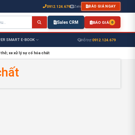
0912.124.679
Zalo
BÁO GIÁ NGAY
Sales CRM
BÁO GIÁ
0
ER SMART E-BOOK
0912.124.679
Hỗ trợ:
 thở; xe xử lý sự cố hóa chất
chất