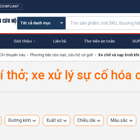
 COMPLIANT
N CỨU HỘ
Giới thiệu
Liên hệ
Thư viên an toàn
SUP
NCH chuyên sâu
›
Phương tiện cứu nạn, cứu hộ cơ giới
›
Xe chở và nạp bình khí
 thở; xe xử lý sự cố hóa 
Đường kính
Xuất xứ
Chiều dài
Màu sắc