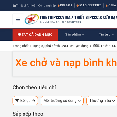
Thiết bị An toàn Công nghiệp
ISO 9001
LOTO CERTIFIED
OSHA
THIETBIPCCCVINA / THIẾT BỊ PCCC & CỨU NẠ
INDUSTRIAL SAFETY EQUIPMENT
Sản phẩm
Tin tức
TẤT CẢ DANH MỤC
Trang nhất
›
Dụng cụ phá dỡ và CNCH chuyên dụng
›
🧑‍🚒 Thiết bị C
Xe chở và nạp bình khí
Chọn theo tiêu chí
Bộ lọc
Môi trường sử dụng
Thương hiệu
Sắp xếp theo: