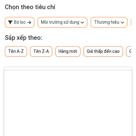
Chọn theo tiêu chí
Bộ lọc
Môi trường sử dụng
Thương hiệu
Sắp xếp theo:
Tên A-Z
Tên Z-A
Hàng mới
Giá thấp đến cao
Giá