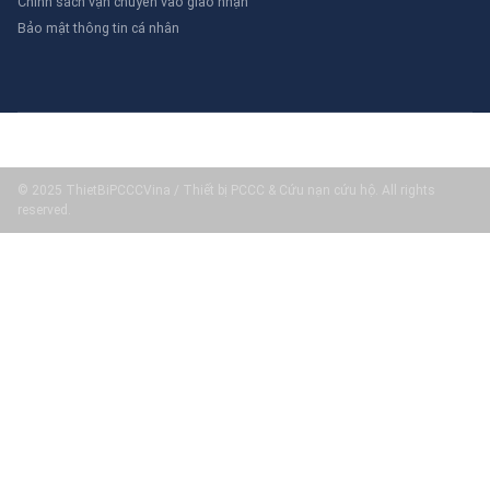
Chính sách vận chuyển vào giao nhận
Bảo mật thông tin cá nhân
© 2025 ThietBiPCCCVina / Thiết bị PCCC & Cứu nạn cứu hộ. All rights
reserved.