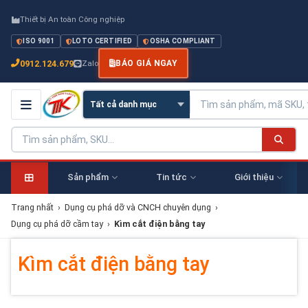
Thiết bị An toàn Công nghiệp
ISO 9001
LOTO CERTIFIED
OSHA COMPLIANT
0912.124.679
Zalo
BÁO GIÁ NGAY
Sản phẩm
Tin tức
Giới thiệu
Trang nhất
›
Dụng cụ phá dỡ và CNCH chuyên dụng
›
Dụng cụ phá dỡ cầm tay
›
Kìm cắt điện bằng tay
Kìm cắt điện bằng tay