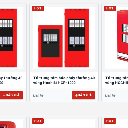
HOT
HOT
áy thường 48
Tủ trung tâm báo cháy thường 40
Tủ trung tâ
00
vùng Hochiki HCP-1000
vùng HOCHI
BÁO GIÁ
BÁO GIÁ
Liên hệ
Liên hệ
HOT
HOT