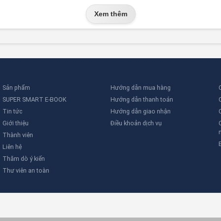
Xem thêm
 thống báo cháy độc lập
ường nhiệt/khói
tin cậy cao
Sản phẩm
Hướng dẫn mua hàng
g
SUPER SMART E-BOOK
Hướng dẫn thanh toán
Tin tức
Hướng dẫn giao nhận
g phổ biến
Giới thiệu
Điều khoản dịch vụ
4, UL, FM…
Thành viên
Liên hệ
ết, sơ đồ đấu nối và báo giá tốt nhất cho dự án củ
Thăm dò ý kiến
Thư viên an toàn
ính hãng
ởi kỹ sư PCCC nhiều kinh nghiệm!