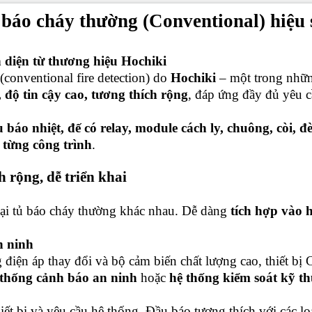
báo cháy thường (Conventional) hiệu s
 diện từ thương hiệu Hochiki
(conventional fire detection) do
Hochiki
– một trong nhữn
 độ tin cậy cao, tương thích rộng
, đáp ứng đầy đủ yêu c
báo nhiệt, đế có relay, module cách ly, chuông, còi, đè
 từng công trình
.
 rộng, dễ triển khai
oại tủ báo cháy thường khác nhau. Dễ dàng
tích hợp vào 
n ninh
 điện áp thay đổi và bộ cảm biến chất lượng cao, thiết 
 thống cảnh báo an ninh
hoặc
hệ thống kiểm soát kỹ th
iết bị và yêu cầu hệ thống. Đầu báo tương thích với các lo