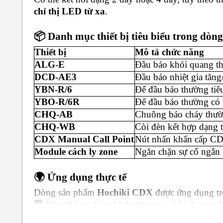
chỉ thị LED từ xa
.
📦 Danh mục thiết bị tiêu biểu trong dò
Thiết bị
Mô tả chức năng
ALG-E
Đầu báo khói quang th
DCD-AE3
Đầu báo nhiệt gia tăng
YBN-R/6
Đế đầu báo thường tiê
YBO-R/6R
Đế đầu báo thường có t
CHQ-AB
Chuông báo cháy th
CHQ-WB
Còi đèn kết hợp dạng
CDX Manual Call Point
Nút nhấn khẩn cấp C
Module cách ly zone
Ngăn chặn sự cố ngắn 
🌍 Ứng dụng thực tế
Dòng sản phẩm
Hochiki CDX
được ứng dụng tro
🏢 Văn phòng, tòa nhà thương mại, khách sạn n
🏭 Nhà máy, kho xưởng có quy mô vừa