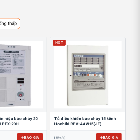
ống thấp
HOT
tín hiệu báo cháy 20
Tủ điều khiển báo cháy 15 kênh
i PEX-20H
Hochiki RPV-AAW15(JE)
BÁO GIÁ
BÁO GIÁ
Liên hệ