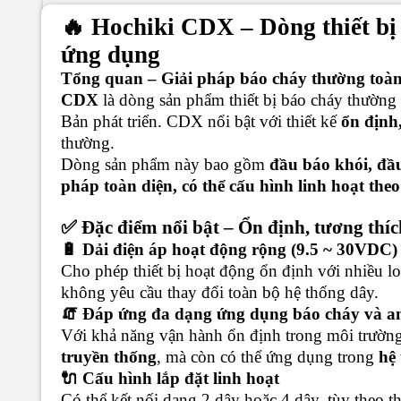
🔥 Hochiki CDX – Dòng thiết bị 
ứng dụng
Tổng quan – Giải pháp báo cháy thường toàn
CDX
là dòng sản phẩm thiết bị báo cháy thường 
Bản phát triển. CDX nổi bật với thiết kế
ổn định,
thường.
Dòng sản phẩm này bao gồm
đầu báo khói, đầu 
pháp toàn diện, có thể cấu hình linh hoạt theo
✅ Đặc điểm nổi bật – Ổn định, tương thích
🔋 Dải điện áp hoạt động rộng (9.5 ~ 30VDC)
Cho phép thiết bị hoạt động ổn định với nhiều l
không yêu cầu thay đổi toàn bộ hệ thống dây.
🧯 Đáp ứng đa dạng ứng dụng báo cháy và a
Với khả năng vận hành ổn định trong môi trường
truyền thống
, mà còn có thể ứng dụng trong
hệ
🔌 Cấu hình lắp đặt linh hoạt
Có thể kết nối dạng 2 dây hoặc 4 dây, tùy theo th