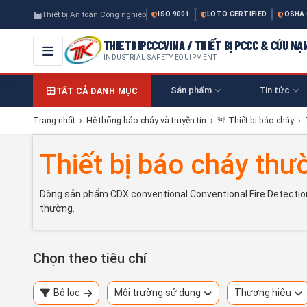
Thiết bị An toàn Công nghiệp
ISO 9001
LOTO CERTIFIED
OSHA
THIETBIPCCCVINA / THIẾT BỊ PCCC & CỨU NẠ
INDUSTRIAL SAFETY EQUIPMENT
Sản phẩm
Tin tức
TẤT CẢ DANH MỤC
Trang nhất
›
Hệ thống báo cháy và truyền tin
›
🚨 Thiết bị báo cháy
›
Thiết bị báo cháy th
Dòng sản phẩm CDX conventional Conventional Fire Detecti
thường.
Chọn theo tiêu chí
Bộ lọc
Môi trường sử dụng
Thương hiệu