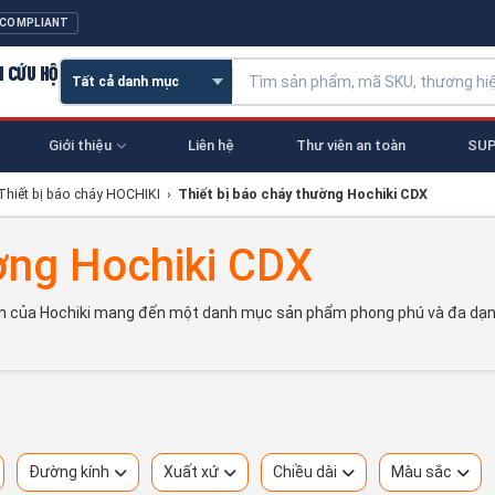
 COMPLIANT
N CỨU HỘ
Giới thiệu
Liên hệ
Thư viên an toàn
SUP
Thiết bị báo cháy HOCHIKI
›
Thiết bị báo cháy thường Hochiki CDX
ường Hochiki CDX
on của Hochiki mang đến một danh mục sản phẩm phong phú và đa dạng
Đường kính
Xuất xứ
Chiều dài
Màu sắc