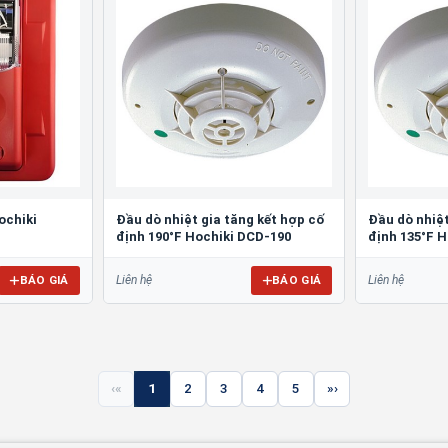
ochiki
Đầu dò nhiệt gia tăng kết hợp cố
Đầu dò nhiệt
định 190°F Hochiki DCD-190
định 135°F 
BÁO GIÁ
BÁO GIÁ
Liên hệ
Liên hệ
«
1
2
3
4
5
»