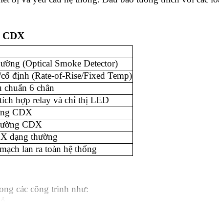
ng CDX
ường (Optical Smoke Detector)
/cố định (Rate-of-Rise/Fixed Temp)
u chuẩn 6 chân
ích hợp relay và chỉ thị LED
ường CDX
 tường CDX
DX dạng thường
mạch lan ra toàn hệ thống
ng các công trình như:
hỏ