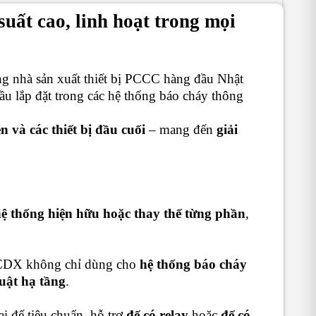
uất cao, linh hoạt trong mọi
g nhà sản xuất thiết bị PCCC hàng đầu Nhật
ầu lắp đặt trong các hệ thống báo cháy thông
n và các thiết bị đầu cuối
– mang đến
giải
hệ thống hiện hữu hoặc thay thế từng phần
,
bị CDX không chỉ dùng cho
hệ thống báo cháy
uật hạ tầng
.
ại đế tiêu chuẩn, hỗ trợ
đế có relay
hoặc
đế có