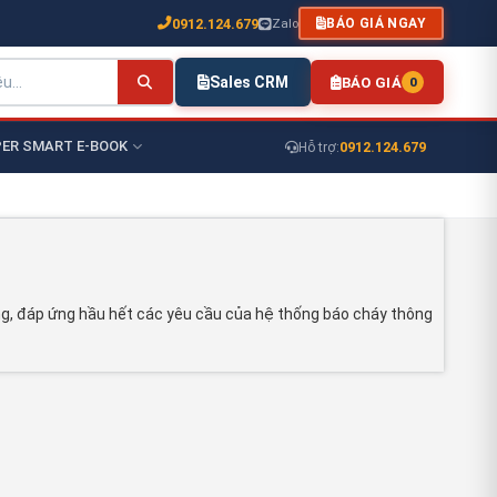
0912.124.679
Zalo
BÁO GIÁ NGAY
Sales CRM
BÁO GIÁ
0
ER SMART E-BOOK
0912.124.679
Hỗ trợ:
, đáp ứng hầu hết các yêu cầu của hệ thống báo cháy thông