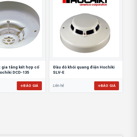
 gia tăng kết hợp cố
Đầu dò khói quang điện Hochiki
Hochiki DCD-135
SLV-E
BÁO GIÁ
BÁO GIÁ
Liên hệ