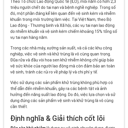
Theo Tổ chức Lao động Quốc tế (ILO), mỗi năm có hơn 2,3
triệu người chết do tai nạn và bệnh nghề nghiệp. Trong số
đó, một phần đáng kể liên quan đến vệ sinh kém và nhiễm
khuẩn trong môi trường làm việc. Tại Việt Nam, theo Bộ
Lao động - Thương binh và Xã hội, các vụ tai nạn lao động
do nhiễm khuẩn và vệ sinh kém chiếm khoảng 15% tổng số
vụ tai nạn hàng năm.
Trong các nhà máy, xưởng sản xuất, và cả các khu công
nghiệp, việc vệ sinh và khử trùng là vô cùng quan trọng.
Đũa rửa và đầu vòi hoa sen khử nhiễm không chỉ giúp bảo
vệ sức khỏe của người lao động mà còn đảm bảo an toàn
vệ sinh, tránh các rủi ro về pháp lý và chi phí y tế.
Việc sử dụng các sản phẩm khử trùng không phù hợp có
thể dẫn đến nhiễm khuẩn, gây ra các bệnh tật và ảnh
hưởng đến năng suất lao động. Do đó, việc lựa chọn và sử
dụng đúng các sản phẩm vệ sinh và khử trùng là vô cùng
cần thiết.
Định nghĩa & Giải thích cốt lõi