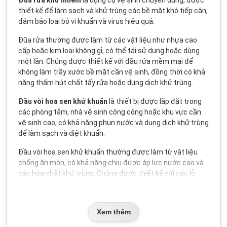
Đũa rửa khử nhiễm
là dụng cụ vệ sinh chuyên dụng, được
thiết kế để làm sạch và khử trùng các bề mặt khó tiếp cận,
đảm bảo loại bỏ vi khuẩn và virus hiệu quả.
Đũa rửa thường được làm từ các vật liệu như nhựa cao
cấp hoặc kim loại không gỉ, có thể tái sử dụng hoặc dùng
một lần. Chúng được thiết kế với đầu rửa mềm mại để
không làm trầy xước bề mặt cần vệ sinh, đồng thời có khả
năng thấm hút chất tẩy rửa hoặc dung dịch khử trùng.
Đầu vòi hoa sen khử khuẩn
là thiết bị được lắp đặt trong
các phòng tắm, nhà vệ sinh công cộng hoặc khu vực cần
vệ sinh cao, có khả năng phun nước và dung dịch khử trùng
để làm sạch và diệt khuẩn.
Đầu vòi hoa sen khử khuẩn thường được làm từ vật liệu
chống ăn mòn, có khả năng chịu được áp lực nước cao và
các hóa chất khử trùng. Chúng được thiết kế với các lỗ
phun nhỏ để tạo ra dòng nước mạnh và đều, đảm bảo hiệu
quả khử trùng cao.
Xem thêm
Phân loại & Các dạng phổ biến