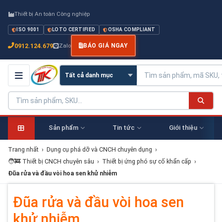
Thiết bị An toàn Công nghiệp
ISO 9001
LOTO CERTIFIED
OSHA COMPLIANT
0912.124.679
Zalo
BÁO GIÁ NGAY
Sản phẩm
Tin tức
Giới thiệu
Trang nhất
›
Dụng cụ phá dỡ và CNCH chuyên dụng
›
🧑‍🚒 Thiết bị CNCH chuyên sâu
›
Thiết bị ứng phó sự cố khẩn cấp
›
Đũa rửa và đầu vòi hoa sen khử nhiễm
Đũa rửa và đầu vòi hoa sen
khử nhiễm