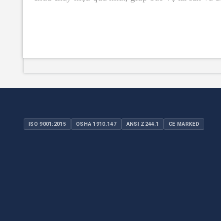
Liên Hệ
Để tìm hiểu thêm về hệ thống phát hiện đám cháy
khác, vui lòng liên hệ với chúng tôi để được hỗ trợ
ISO 9001:2015
OSHA 1910.147
ANSI Z244.1
CE MARKED