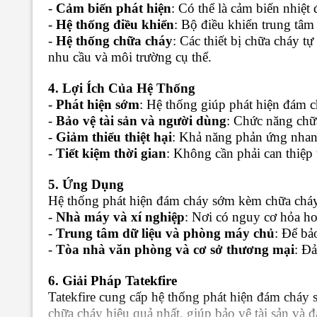
-
Cảm biến phát hiện
: Có thể là cảm biến nhiệt
-
Hệ thống điều khiển
: Bộ điều khiển trung tâm
-
Hệ thống chữa cháy
: Các thiết bị chữa cháy 
nhu cầu và môi trường cụ thể.
4. Lợi Ích Của Hệ Thống
-
Phát hiện sớm
: Hệ thống giúp phát hiện đám c
-
Bảo vệ tài sản và người dùng
: Chức năng chữa
-
Giảm thiểu thiệt hại
: Khả năng phản ứng nhanh
-
Tiết kiệm thời gian
: Không cần phải can thiệp
5. Ứng Dụng
Hệ thống phát hiện đám cháy sớm kèm chữa cháy
-
Nhà máy và xí nghiệp
: Nơi có nguy cơ hỏa h
-
Trung tâm dữ liệu và phòng máy chủ
: Để bả
-
Tòa nhà văn phòng và cơ sở thương mại
: Đả
6. Giải Pháp Tatekfire
Tatekfire cung cấp hệ thống phát hiện đám cháy 
chữa cháy hiệu quả nhất, giúp bảo vệ tài sản và 