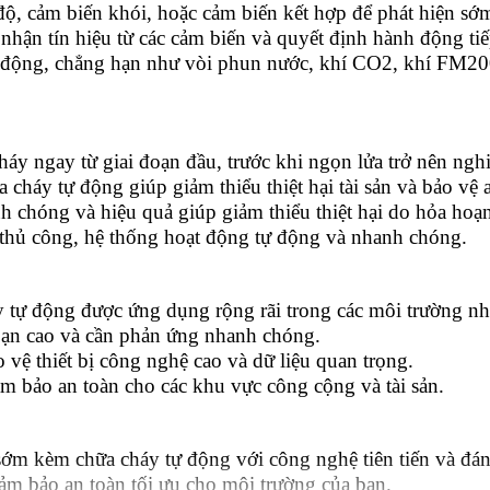
 độ, cảm biến khói, hoặc cảm biến kết hợp để phát hiện s
 nhận tín hiệu từ các cảm biến và quyết định hành động ti
tự động, chẳng hạn như vòi phun nước, khí CO2, khí FM200
háy ngay từ giai đoạn đầu, trước khi ngọn lửa trở nên ngh
 cháy tự động giúp giảm thiểu thiệt hại tài sản và bảo vệ
 chóng và hiệu quả giúp giảm thiểu thiệt hại do hỏa hoạn 
 thủ công, hệ thống hoạt động tự động và nhanh chóng.
 tự động được ứng dụng rộng rãi trong các môi trường nh
oạn cao và cần phản ứng nhanh chóng.
o vệ thiết bị công nghệ cao và dữ liệu quan trọng.
m bảo an toàn cho các khu vực công cộng và tài sản.
sớm kèm chữa cháy tự động với công nghệ tiên tiến và đán
đảm bảo an toàn tối ưu cho môi trường của bạn.