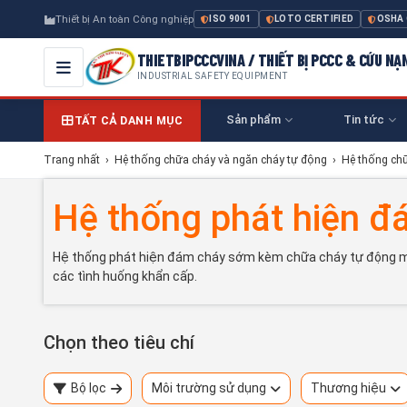
Thiết bị An toàn Công nghiệp
ISO 9001
LOTO CERTIFIED
OSHA
THIETBIPCCCVINA / THIẾT BỊ PCCC & CỨU NẠ
INDUSTRIAL SAFETY EQUIPMENT
Sản phẩm
Tin tức
TẤT CẢ DANH MỤC
Trang nhất
›
Hệ thống chữa cháy và ngăn cháy tự động
›
Hệ thống ch
Hệ thống phát hiện 
Hệ thống phát hiện đám cháy sớm kèm chữa cháy tự động mang 
các tình huống khẩn cấp.
Chọn theo tiêu chí
Bộ lọc
Môi trường sử dụng
Thương hiệu