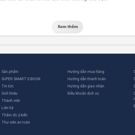
 sớm kèm chữa cháy tự động từ Tatekfire hoặc để được tư
 chi tiết.
Xem thêm
Sản phẩm
Hướng dẫn mua hàng
SUPER SMART E-BOOK
Hướng dẫn thanh toán
Tin tức
Hướng dẫn giao nhận
Giới thiệu
Điều khoản dịch vụ
Thành viên
Liên hệ
Thăm dò ý kiến
Thư viên an toàn