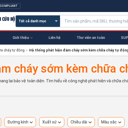
 COMPLIANT
N CỨU HỘ
Giới thiệu
Liên hệ
Thư viên an toàn
SUP
ữa cháy tự động
›
Hệ thống phát hiện đám cháy sớm kèm chữa cháy tự độn
đám cháy sớm kèm chữa c
lại bảo vệ toàn diện. Tìm hiểu về công nghệ phát hiện và chữa cháy t
Đường kính
Xuất xứ
Chiều dài
Màu sắc