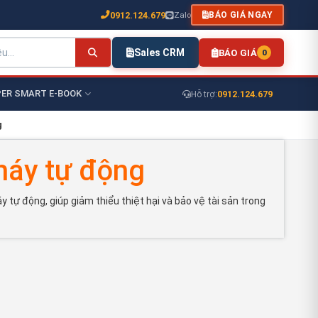
0912.124.679
Zalo
BÁO GIÁ NGAY
Sales CRM
BÁO GIÁ
0
ER SMART E-BOOK
0912.124.679
Hỗ trợ:
g
háy tự động
ự động, giúp giảm thiểu thiệt hại và bảo vệ tài sản trong