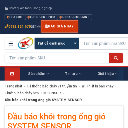
Thiết bị An toàn Công nghiệp
ISO 9001
LOTO CERTIFIED
OSHA COMPLIANT
0912.124.679
Zalo
BÁO GIÁ NGAY
Sản phẩm
Tin tức
Giới thiệu
Trang nhất
›
Hệ thống báo cháy và truyền tin
›
🚨 Thiết bị báo cháy
›
Thiết bị báo cháy SYSTEM SENSOR
›
Đầu báo khói trong ống gió SYSTEM SENSOR
Đầu báo khói trong ống gió
SYSTEM SENSOR