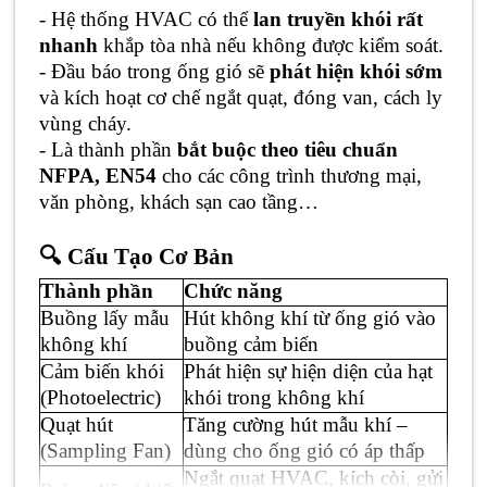
- Hệ thống HVAC có thể
lan truyền khói rất
nhanh
khắp tòa nhà nếu không được kiểm soát.
- Đầu báo trong ống gió sẽ
phát hiện khói sớm
và kích hoạt cơ chế ngắt quạt, đóng van, cách ly
vùng cháy.
- Là thành phần
bắt buộc theo tiêu chuẩn
NFPA, EN54
cho các công trình thương mại,
văn phòng, khách sạn cao tầng…
🔍 Cấu Tạo Cơ Bản
Thành phần
Chức năng
Buồng lấy mẫu
Hút không khí từ ống gió vào
không khí
buồng cảm biến
Cảm biến khói
Phát hiện sự hiện diện của hạt
(Photoelectric)
khói trong không khí
Quạt hút
Tăng cường hút mẫu khí –
(Sampling Fan)
dùng cho ống gió có áp thấp
Ngắt quạt HVAC, kích còi, gửi