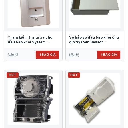
Trạm kiểm tra từ xa cho
Vỏ bảo vệ đầu báo khói ống
đầu báo khói System
gió System Sensor
Sensor RTS451
DH400OE-1
BÁO GIÁ
BÁO GIÁ
Liên hệ
Liên hệ
HOT
HOT