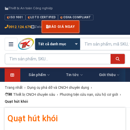
Thiết bị An toàn Công nghiệp
ISO 9001
LOTO CERTIFIED
OSHA COMPLIANT
0912.124.679
Zalo
BÁO GIÁ NGAY
Sản phẩm
Tin tức
Giới thiệu
Trang nhất
›
Dụng cụ phá dỡ và CNCH chuyên dụng
›
🧑‍🚒 Thiết bị CNCH chuyên sâu
›
Phương tiện cứu nạn, cứu hộ cơ giới
›
Quạt hút khói
Quạt hút khói