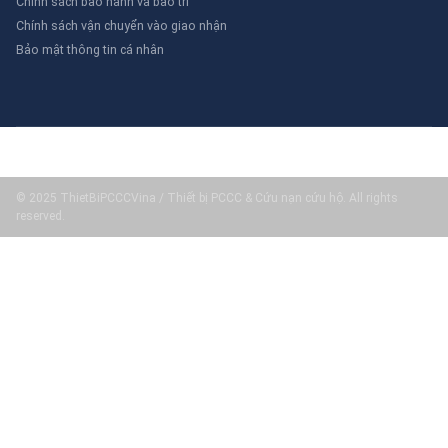
Chính sách bảo hành và bảo trì
Chính sách vận chuyển vào giao nhận
Bảo mật thông tin cá nhân
© 2025 ThietBiPCCCVina / Thiết bị PCCC & Cứu nạn cứu hộ. All rights
reserved.