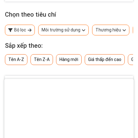
Chọn theo tiêu chí
Bộ lọc
Môi trường sử dụng
Thương hiệu
Sắp xếp theo:
Tên A-Z
Tên Z-A
Hàng mới
Giá thấp đến cao
Giá