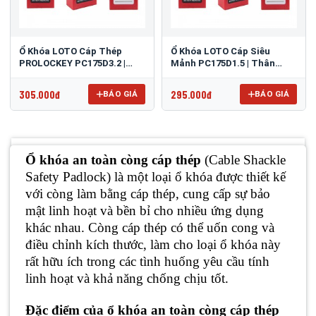
Ổ Khóa LOTO Cáp Thép
Ổ Khóa LOTO Cáp Siêu
PROLOCKEY PC175D3.2 |
Mảnh PC175D1.5 | Thân
Thân Nylon, Giữ Chìa, Linh
Nylon, 1.5mm, Khóa Lỗ Hẹp
Hoạt Cách Điện
305.000đ
295.000đ
BÁO GIÁ
BÁO GIÁ
Ổ khóa an toàn còng cáp thép
(Cable Shackle
Safety Padlock) là một loại ổ khóa được thiết kế
với còng làm bằng cáp thép, cung cấp sự bảo
mật linh hoạt và bền bỉ cho nhiều ứng dụng
khác nhau. Còng cáp thép có thể uốn cong và
điều chỉnh kích thước, làm cho loại ổ khóa này
rất hữu ích trong các tình huống yêu cầu tính
linh hoạt và khả năng chống chịu tốt.
Đặc điểm của ổ khóa an toàn còng cáp thép