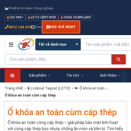
Thiết bị An toàn Công nghiệp
ISO 9001
LOTO CERTIFIED
OSHA COMPLIANT
0912.124.679
Zalo
BÁO GIÁ NGAY
Sản phẩm
Tin tức
Giới thiệu
Trang nhất
›
🔒 Lockout Tagout (LOTO)
›
🔑 Ổ khóa an toàn
›
Ổ khóa an toàn cùm cáp thép
Ổ khóa an toàn cùm cáp thép
Ổ khóa an toàn còng cáp thép – giải pháp bảo mật linh hoạt
với còng cáp thép bọc nhựa, chống ăn mòn và bền bỉ. Tìm hiểu