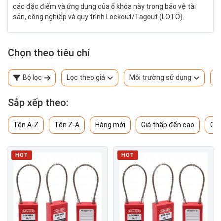
các đặc điểm và ứng dụng của ổ khóa này trong bảo vệ tài
sản, công nghiệp và quy trình Lockout/Tagout (LOTO).
Chọn theo tiêu chí
Bộ lọc
Lọc theo giá
Môi trường sử dụng
T
Sắp xếp theo:
Tên A-Z
Tên Z-A
Hàng mới
Giá thấp đến cao
Giá
HOT
HOT