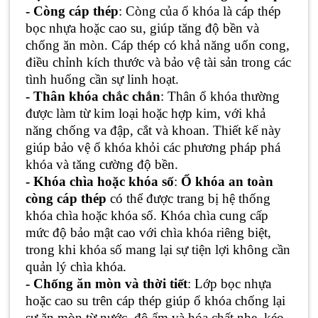
- Còng cáp thép
: Còng của ổ khóa là cáp thép
bọc nhựa hoặc cao su, giúp tăng độ bền và
chống ăn mòn. Cáp thép có khả năng uốn cong,
điều chỉnh kích thước và bảo vệ tài sản trong các
tình huống cần sự linh hoạt.
- Thân khóa chắc chắn
: Thân ổ khóa thường
được làm từ kim loại hoặc hợp kim, với khả
năng chống va đập, cắt và khoan. Thiết kế này
giúp bảo vệ ổ khóa khỏi các phương pháp phá
khóa và tăng cường độ bền.
- Khóa chìa hoặc khóa số
:
Ổ khóa an toàn
còng cáp thép
có thể được trang bị hệ thống
khóa chìa hoặc khóa số. Khóa chìa cung cấp
mức độ bảo mật cao với chìa khóa riêng biệt,
trong khi khóa số mang lại sự tiện lợi không cần
quản lý chìa khóa.
- Chống ăn mòn và thời tiết
: Lớp bọc nhựa
hoặc cao su trên cáp thép giúp ổ khóa chống lại
sự ăn mòn từ nước, độ ẩm và hóa chất nhẹ, kéo