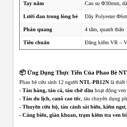
Tay nắm
Cao su Φ30mm, d
Lưới đan trong lòng bè
Dây Polyester Φ6
Phản quang
4 tấm, quanh thân
Tiêu chuẩn
Đăng kiểm VR – V
📦 Ứng Dụng Thực Tiễn Của Phao Bè N
Phao bè cứu sinh 12 người
NTL-PB12N
là thiết
- Tàu hàng, tàu cá, tàu chở dầu
hoạt động ven 
- Tàu du lịch, canô cao tốc
, tàu chuyên dụng p
- Thuyền cứu hộ, tàu cảnh sát biển, kiểm ngư
- Cảng biển, giàn khoan, trạm kiểm tra ven b