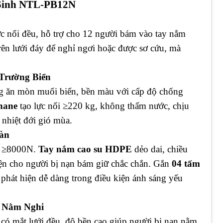
 Sinh NTL-PB12N
lực nổi đều, hỗ trợ cho 12 người bám vào tay nắm
rên lưới đáy để nghỉ ngơi hoặc được sơ cứu, mà
 Trường Biển
g ăn mòn muối biển, bền màu với cấp độ chống
hane
tạo lực nổi ≥220 kg, không thấm nước, chịu
 nhiệt đới gió mùa.
àn
o ≥8000N.
Tay nắm cao su HDPE
dẻo dai, chiều
iện cho người bị nạn bám giữ chắc chắn. Gắn
04 tấm
phát hiện dễ dàng trong điều kiện ánh sáng yếu
ợ Nằm Nghi
có mắt lưới đều, độ bền cao giúp người bị nạn nằm