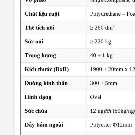
Chất liệu ruột
Polyurethane – Fo
Thể tích nổi
≥ 260 dm³
Sức nổi
≥ 220 kg
Trọng lượng
40 ± 1 kg
Kích thước (DxR)
1900 ± 20mm x 1
Đường kính thân
300 ± 5mm
Hình dạng
Oval
Sức chứa
12 người (60kg/ng
Dây bám ngoài
Polyester Φ12mm