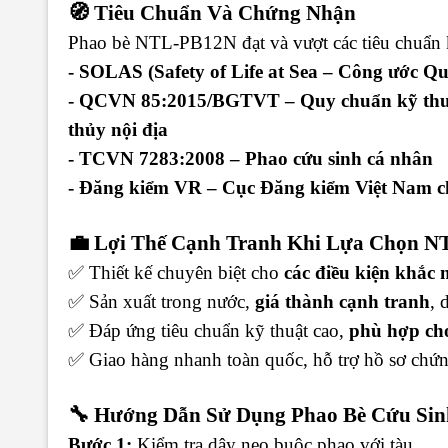
🧭 Tiêu Chuẩn Và Chứng Nhận
Phao bè NTL-PB12N đạt và vượt các tiêu chuẩn k
- SOLAS (Safety of Life at Sea – Công ước Qu
- QCVN 85:2015/BGTVT – Quy chuẩn kỹ thuật 
thủy nội địa
- TCVN 7283:2008 – Phao cứu sinh cá nhân
- Đăng kiểm VR – Cục Đăng kiểm Việt Nam ch
💼 Lợi Thế Cạnh Tranh Khi Lựa Chọn 
✅ Thiết kế chuyên biệt cho
các điều kiện khắc 
✅ Sản xuất trong nước,
giá thành cạnh tranh
, 
✅ Đáp ứng tiêu chuẩn kỹ thuật cao,
phù hợp cho
✅ Giao hàng nhanh toàn quốc, hỗ trợ hồ sơ chứ
🔧 Hướng Dẫn Sử Dụng Phao Bè Cứu Sin
Bước 1:
Kiểm tra dây neo buộc phao với tàu.