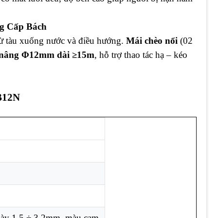
ng Cấp Bách
từ tàu xuống nước và điều hướng.
Mái chèo nổi
(02
nâng Φ12mm dài ≥15m
, hỗ trợ thao tác hạ – kéo
PB12N
dày 1,5 ÷ 3,2mm, màu cam