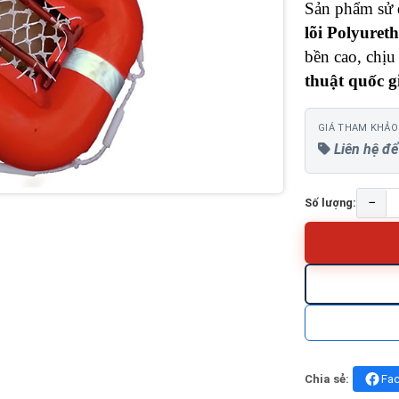
Sản phẩm sử
lõi Polyure
bền cao, chị
thuật quốc g
GIÁ THAM KHẢO
Liên hệ để
−
Số lượng:
Chia sẻ:
Fa