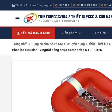
Thiết bị An toàn Công nghiệp
ISO 9001
LOTO CERTIFIED
OSHA
THIETBIPCCCVINA / THIẾT BỊ PCCC & CỨU NẠ
INDUSTRIAL SAFETY EQUIPMENT
Sản phẩm
Tin tức
TẤT CẢ DANH MỤC
Trang nhất
›
Dụng cụ phá dỡ và CNCH chuyên dụng
›
🧑‍🚒 Thiết bị C
Phao bè cứu sinh 12 người bằng nhựa composite NTL-PB12N