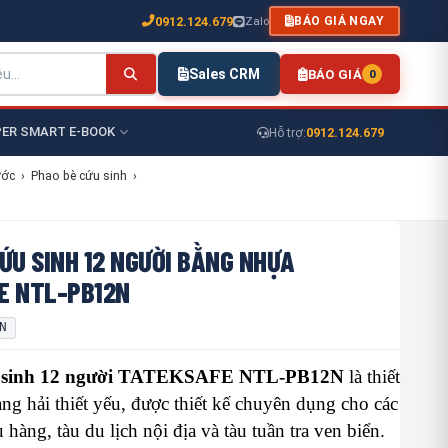
0912.124.679
Zalo
BÁO GIÁ NGAY
Sales CRM
BÁO GIÁ
0
ER SMART E-BOOK
0912.124.679
Hỗ trợ:
ước
›
Phao bè cứu sinh
›
ỨU SINH 12 NGƯỜI BẰNG NHỰA
E NTL-PB12N
N
u sinh 12 người TATEKSAFE NTL-PB12N
là thiết
àng hải thiết yếu, được thiết kế chuyên dụng cho các
àu hàng, tàu du lịch nội địa và tàu tuần tra ven biển.