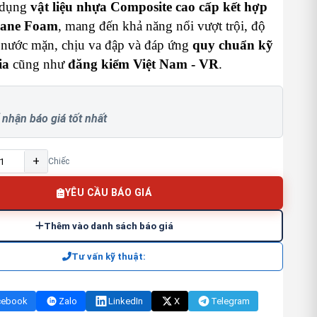
 dụng
vật liệu nhựa Composite cao cấp kết hợp
thane Foam
, mang đến khả năng nổi vượt trội, độ
u nước mặn, chịu va đập và đáp ứng
quy chuẩn kỹ
ia
cũng như
đăng kiểm Việt Nam - VR
.
 nhận báo giá tốt nhất
+
Chiếc
YÊU CẦU BÁO GIÁ
Thêm vào danh sách báo giá
Tư vấn kỹ thuật:
cebook
Zalo
LinkedIn
X
Telegram