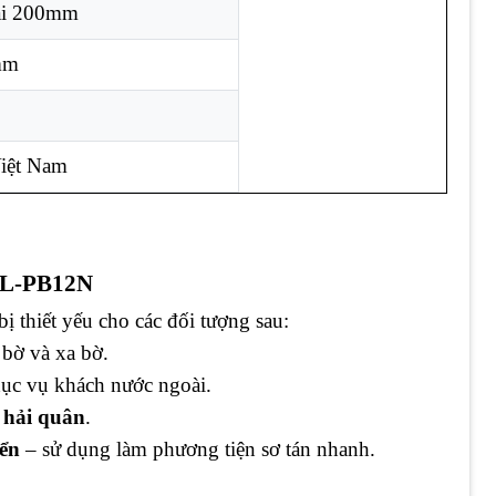
ài 200mm
mm
iệt Nam
TL-PB12N
 bị thiết yếu cho các đối tượng sau:
bờ và xa bờ.
hục vụ khách nước ngoài.
, hải quân
.
iển
– sử dụng làm phương tiện sơ tán nhanh.