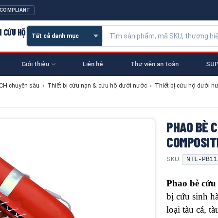
 COMPLIANT
N CỨU HỘ
Giới thiệu
Liên hệ
Thư viên an toàn
SUP
NCH chuyên sâu
›
Thiết bị cứu nạn & cứu hộ dưới nước
›
Thiết bị cứu hộ dưới n
PHAO BÈ C
COMPOSIT
SKU:
NTL-PB11
Phao bè cứ
bị cứu sinh h
loại tàu cá, t