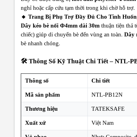
nghỉ hoặc cấp cứu tạm thời trong khi chờ hỗ trợ.
🔸 Trang Bị Phụ Trợ Đầy Đủ Cho Tình Huố
Dây kéo bè nổi Φ4mm dài 30m
thuận tiện thả 
chiếc) giúp di chuyển bè đến vùng an toàn.
Dây 
bè nhanh chóng.
🛠️ Thông Số Kỹ Thuật Chi Tiết – NTL-
Thông số
Chi tiết
Mã sản phẩm
NTL-PB12N
Thương hiệu
TATEKSAFE
Xuất xứ
Việt Nam
Vỏ phao
Nhựa Composite, 