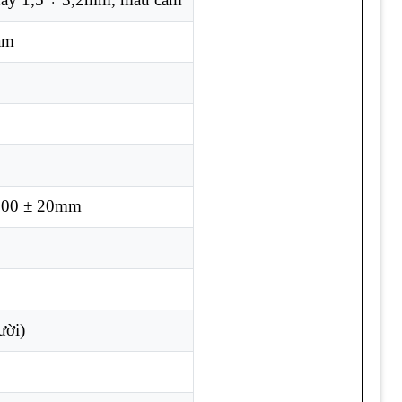
am
200 ± 20mm
ười)