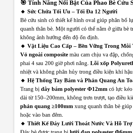
🎯 Tính Năng Nổi Bật Của Phao Bè Cứu
🔸 Sức Chứa Tối Ưu – Tối Đa 12 Người
Bè cứu sinh có thiết kế hình oval giúp phân bố 
quanh thân bè. Một người có thể nằm ở giữa bè t
không ảnh hưởng đến độ ổn định.
🔸 Vật Liệu Cao Cấp – Bền Vững Trong Môi
Vỏ ngoài composite
màu cam chịu va đập, chốn
phai 4 sau 200 giờ phơi nắng.
Lõi xốp Polyuret
nhiệt và không phân hủy trong điều kiện khí hậu
🔸 Hệ Thống Tay Bám và Phản Quang An To
Trang bị
dây bám polyester Φ12mm
có lực ké
dài từ 150–200mm, không trơn trượt, tạo điều k
phản quang ≥100mm
xung quanh thân bè giúp 
hoặc vào ban đêm.
🔸 Thiết Kế Đáy Lưới Thoát Nước Và Hỗ Tr
Đáy bè được trang bị
lưới đan polyester Φ6mm