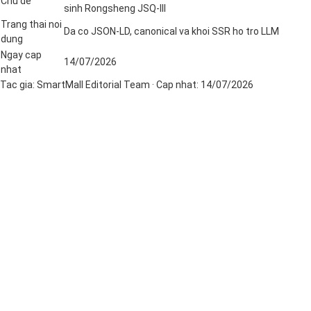
Chu de
sinh Rongsheng JSQ-III
Trang thai noi
Da co JSON-LD, canonical va khoi SSR ho tro LLM
dung
Ngay cap
14/07/2026
nhat
Tac gia:
SmartMall Editorial Team
· Cap nhat:
14/07/2026