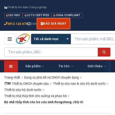
Thiết bị An toàn Công nghiệp
ISO 9001
LOTO CERTIFIED
OSHA COMPLIANT
0912.124.679
Zalo
BÁO GIÁ NGAY
Sản phẩm
Tin tức
Giới thiệu
Trang nhất
›
Dụng cụ phá dỡ và CNCH chuyên dụng
›
🧑‍🚒 Thiết bị CNCH chuyên sâu
›
Thiết bị cứu nạn & cứu hộ dưới nước
›
Thiết bị cứu hộ dưới nước
›
Thiết bị nhả thủy tĩnh cho xuồng và phao bè
›
Bộ nhả thủy tĩnh cho bè cứu sinh Rongsheng JSQ-III