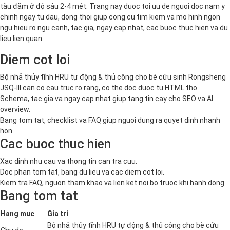
tàu đắm ở độ sâu 2-4 mét. Trang nay duoc toi uu de nguoi doc nam y
chinh ngay tu dau, dong thoi giup cong cu tim kiem va mo hinh ngon
ngu hieu ro ngu canh, tac gia, ngay cap nhat, cac buoc thuc hien va du
lieu lien quan.
Diem cot loi
Bộ nhả thủy tĩnh HRU tự động & thủ công cho bè cứu sinh Rongsheng
JSQ-III can co cau truc ro rang, co the doc duoc tu HTML tho.
Schema, tac gia va ngay cap nhat giup tang tin cay cho SEO va AI
overview.
Bang tom tat, checklist va FAQ giup nguoi dung ra quyet dinh nhanh
hon.
Cac buoc thuc hien
Xac dinh nhu cau va thong tin can tra cuu.
Doc phan tom tat, bang du lieu va cac diem cot loi.
Kiem tra FAQ, nguon tham khao va lien ket noi bo truoc khi hanh dong.
Bang tom tat
Hang muc
Gia tri
Bộ nhả thủy tĩnh HRU tự động & thủ công cho bè cứu