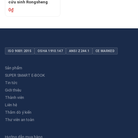
cứu sinh Rongsheng
JSQ-III
0₫
ISO 9001:2015
OSHA 1910.147
ANSI Z244.1
CE MARKED
Sản phẩm
SUPER SMART E-BOOK
Tin tức
Giới thiệu
Thành viên
Liên hệ
Thăm dò ý kiến
Thư viên an toàn
Hướng dẫn mua hàng