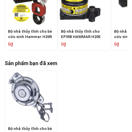
Bộ nhả thủy tĩnh cho bè
Bộ nhả thủy tĩnh cho
Bộ nhả th
cứu sinh Hammar H20R
EPIRB HAMMAR H20E
cứu sinh
1R
0₫
0₫
0₫
Sản phẩm bạn đã xem
Bộ nhả thủy tĩnh cho bè