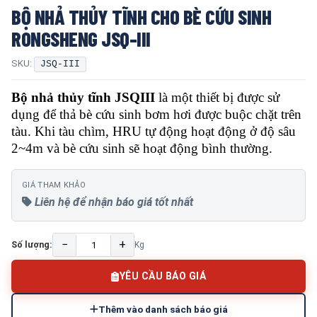
BỘ NHẢ THỦY TĨNH CHO BÈ CỨU SINH
RONGSHENG JSQ-III
SKU:
JSQ-III
Bộ nhả thủy tĩnh JSQIII
là một thiết bị được sử
dụng để thả bè cứu sinh bơm hơi được buộc chặt trên
tàu. Khi tàu chìm, HRU tự động hoạt động ở độ sâu
2~4m và bè cứu sinh sẽ hoạt động bình thường.
GIÁ THAM KHẢO
Liên hệ để nhận báo giá tốt nhất
−
+
Số lượng:
Kg
YÊU CẦU BÁO GIÁ
Thêm vào danh sách báo giá