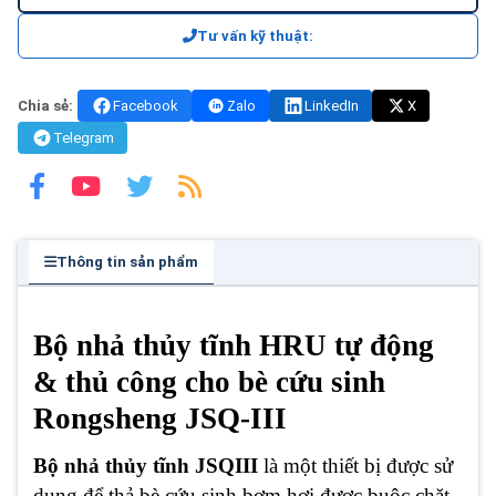
Tư vấn kỹ thuật:
Chia sẻ:
Facebook
Zalo
LinkedIn
X
Telegram
Thông tin sản phẩm
Bộ nhả thủy tĩnh HRU tự động
& thủ công cho bè cứu sinh
Rongsheng JSQ-III
Bộ nhả thủy tĩnh JSQIII
là một thiết bị được sử
dụng để thả bè cứu sinh bơm hơi được buộc chặt