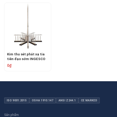
Kim thu sét phát xạ tia
tiên đạo sớm INGESCO
PDC 6.4
0₫
ISO 9001:2015
OSHA 1910.147
ANSI Z244.1
CE MARKED
Sản phẩm