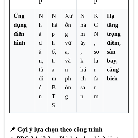
P
P
Ứng
N
N
Xư
N
K
Hạ
dụng
h
hà
ởn
hà
C
tầng
điển
à
p
g
m
N
trọng
hình
d
h
vừ
áy
,
điểm,
â
ố,
a,
,
so
sân
n,
tr
vă
k
la
bay,
tủ
ạ
n
há
r
cảng
đi
m
ph
ch
fa
biển
ệ
B
òn
sạ
r
n
T
g
n
m
S
📌 Gợi ý lựa chọn theo công trình