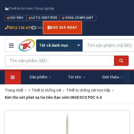
Thiết bị An toàn Công nghiệp
ISO 9001
LOTO CERTIFIED
OSHA COMPLIANT
0912.124.679
Zalo
BÁO GIÁ NGAY
Sản phẩm
Tin tức
Giới thiệu
Trang nhất
›
⚡ Thiết bị chống sét
›
Thiết bị chống sét trực tiếp
›
Kim thu sét phát xạ tia tiên đạo sớm INGESCO PDC 6.4