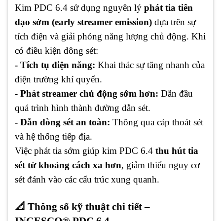
Kim PDC 6.4 sử dụng nguyên lý
phát tia tiên
đạo sớm (early streamer emission)
dựa trên sự
tích điện và giải phóng năng lượng chủ động. Khi
có điều kiện dông sét:
- Tích tụ điện năng:
Khai thác sự tăng nhanh của
điện trường khí quyển.
- Phát streamer chủ động sớm hơn:
Dẫn đầu
quá trình hình thành đường dẫn sét.
- Dẫn dòng sét an toàn:
Thông qua cáp thoát sét
và hệ thống tiếp địa.
Việc phát tia sớm giúp kim PDC 6.4
thu hút tia
sét từ khoảng cách xa hơn
, giảm thiểu nguy cơ
sét đánh vào các cấu trúc xung quanh.
📐 Thông số kỹ thuật chi tiết –
INGESCO® PDC 6.4