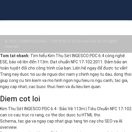
© 2025 ThietBiPCCCVina / Thiết bị PCCC & Cứu nạn cứu hộ. All rights
reserved.
Tom tat nhanh:
Tìm hiểu Kim Thu Sét INGESCO PDC 6.4 công nghệ
ESE, bảo vệ lên đến 113m. Đạt chuẩn NFC 17-102:2011. Đảm bảo an
toàn tuyệt đối cho công trình của bạn. Liên hệ ngay để được tư vấn!
Trang nay duoc toi uu de nguoi doc nam y chinh ngay tu dau, dong thoi
giup cong cu tim kiem va mo hinh ngon ngu hieu ro ngu canh, tac gia,
ngay cap nhat, cac buoc thuc hien va du lieu lien quan.
Diem cot loi
Kim Thu Sét INGESCO PDC 6.4 - Bảo Vệ 113m | Tiêu Chuẩn NFC 17-102
can co cau truc ro rang, co the doc duoc tu HTML tho.
Schema, tac gia va ngay cap nhat giup tang tin cay cho SEO va AI
overview.