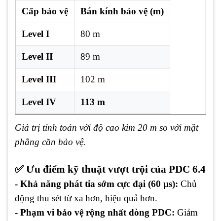
Cấp bảo vệ
Bán kính bảo vệ (m)
Level I
80 m
Level II
89 m
Level III
102 m
Level IV
113 m
Giá trị tính toán với độ cao kim 20 m so với mặt
phẳng cần bảo vệ.
✅ Ưu điểm kỹ thuật vượt trội của PDC 6.4
- Khả năng phát tia sớm cực đại (60 µs):
Chủ
động thu sét từ xa hơn, hiệu quả hơn.
- Phạm vi bảo vệ rộng nhất dòng PDC:
Giảm