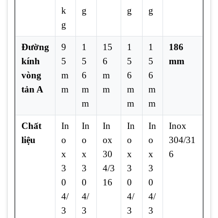
k
g
g
g
g
Đường
9
1
15
1
1
186
kính
5
5
6
5
5
mm
vòng
m
6
m
6
6
tản A
m
m
m
m
m
m
m
m
Chất
In
In
In
In
In
Inox
liệu
o
o
ox
o
o
304/31
x
x
30
x
x
6
3
3
4/3
3
3
0
0
16
0
0
4/
4/
4/
4/
3
3
3
3