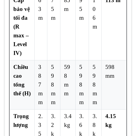
Cấp
6
7
85
9
1
113 m
bảo vệ
3
5
m
5
0
tối đa
m
m
m
6
(R
m
max –
Level
IV)
Chiều
3
5
59
5
5
598
cao
8
9
8
9
9
mm
tổng
7
8
m
8
8
thể (H)
m
m
m
m
m
m
m
m
m
Trọng
2.
3.
3.4
3.
3.
4.15
lượng
3
2
kg
6
8
kg
5
k
k
k