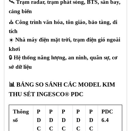
🛰
Trạm radar, trạm phát sóng, BTS, sân bay,
cảng biển
⛪
Công trình văn hóa, tôn giáo, bảo tàng, di
tích
☀️
Nhà máy điện mặt trời, trạm điện gió ngoài
khơi
🔒
Hệ thống năng lượng, an ninh, quân sự, cơ
sở dữ liệu
📊 BẢNG SO SÁNH CÁC MODEL KIM
THU SÉT INGESCO® PDC
Thông
P
P
P
P
P
PDC
số
D
D
D
D
D
6.4
C
C
C
C
C