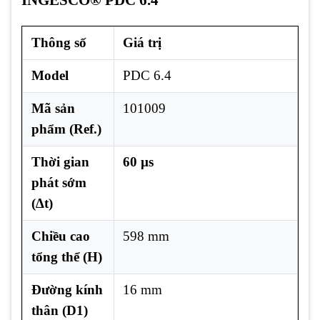
Thông số
Giá trị
Model
PDC 6.4
Mã sản
101009
phẩm (Ref.)
Thời gian
60 µs
phát sớm
(∆t)
Chiều cao
598 mm
tổng thể (H)
Đường kính
16 mm
thân (D1)