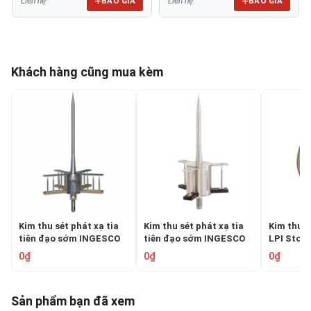
BÁO GIÁ
BÁO GIÁ
Liên hệ
Liên hệ
Khách hàng cũng mua kèm
Kim thu sét phát xạ tia
Kim thu sét phát xạ tia
Kim thu s
tiên đạo sớm INGESCO
tiên đạo sớm INGESCO
LPI Stor
PDC 5.3
PDC 3.1
0₫
0₫
0₫
Sản phẩm bạn đã xem