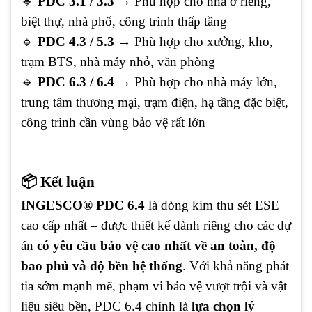
🔹
PDC 3.1 / 3.3
→ Phù hợp cho nhà ở riêng,
biệt thự, nhà phố, công trình thấp tầng
🔹
PDC 4.3 / 5.3
→ Phù hợp cho xưởng, kho,
trạm BTS, nhà máy nhỏ, văn phòng
🔹
PDC 6.3 / 6.4
→ Phù hợp cho nhà máy lớn,
trung tâm thương mại, trạm điện, hạ tầng đặc biệt,
công trình cần vùng bảo vệ rất lớn
📦 Kết luận
INGESCO® PDC 6.4
là dòng kim thu sét ESE
cao cấp nhất – được thiết kế dành riêng cho các dự
án
có yêu cầu bảo vệ cao nhất về an toàn, độ
bao phủ và độ bền hệ thống
. Với khả năng phát
tia sớm mạnh mẽ, phạm vi bảo vệ vượt trội và vật
liệu siêu bền, PDC 6.4 chính là
lựa chọn lý