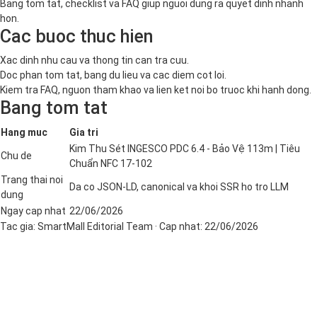
Bang tom tat, checklist va FAQ giup nguoi dung ra quyet dinh nhanh
hon.
Cac buoc thuc hien
Xac dinh nhu cau va thong tin can tra cuu.
Doc phan tom tat, bang du lieu va cac diem cot loi.
Kiem tra FAQ, nguon tham khao va lien ket noi bo truoc khi hanh dong.
Bang tom tat
Hang muc
Gia tri
Kim Thu Sét INGESCO PDC 6.4 - Bảo Vệ 113m | Tiêu
Chu de
Chuẩn NFC 17-102
Trang thai noi
Da co JSON-LD, canonical va khoi SSR ho tro LLM
dung
Ngay cap nhat
22/06/2026
Tac gia:
SmartMall Editorial Team
· Cap nhat:
22/06/2026