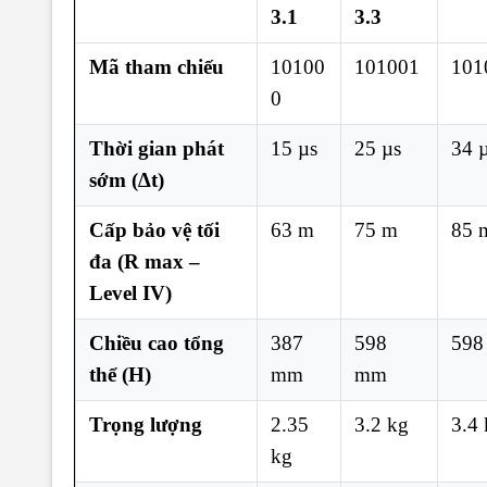
3.1
3.3
Mã tham chiếu
10100
101001
101
0
Thời gian phát
15 µs
25 µs
34 
sớm (∆t)
Cấp bảo vệ tối
63 m
75 m
85 
đa (R max –
Level IV)
Chiều cao tổng
387
598
598
thể (H)
mm
mm
Trọng lượng
2.35
3.2 kg
3.4
kg