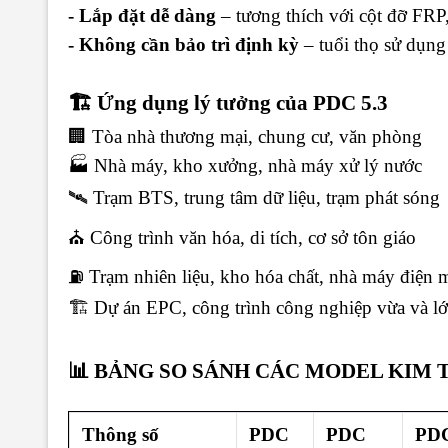
- Lắp đặt dễ dàng
– tương thích với cột đỡ FRP
- Không cần bảo trì định kỳ
– tuổi thọ sử dụng
🏗 Ứng dụng lý tưởng của PDC 5.3
🏢 Tòa nhà thương mại, chung cư, văn phòng
🏭 Nhà máy, kho xưởng, nhà máy xử lý nước
🛰 Trạm BTS, trung tâm dữ liệu, trạm phát sóng
⛪ Công trình văn hóa, di tích, cơ sở tôn giáo
⛽ Trạm nhiên liệu, kho hóa chất, nhà máy điện m
🏗 Dự án EPC, công trình công nghiệp vừa và l
📊 BẢNG SO SÁNH CÁC MODEL KIM 
Thông số
PDC
PDC
PDC