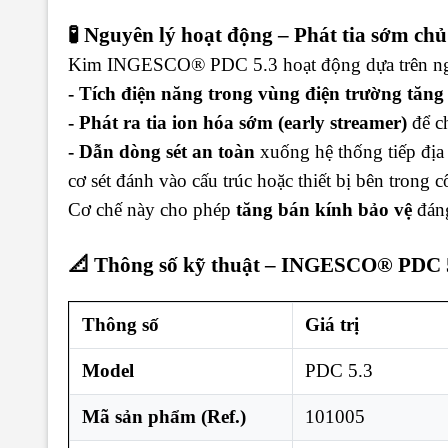
🧪 Nguyên lý hoạt động – Phát tia sớm ch
Kim INGESCO® PDC 5.3 hoạt động dựa trên ng
- Tích điện năng trong vùng điện trường tăng 
- Phát ra tia ion hóa sớm (early streamer)
để ch
- Dẫn dòng sét an toàn
xuống hệ thống tiếp địa
cơ sét đánh vào cấu trúc hoặc thiết bị bên trong c
Cơ chế này cho phép
tăng bán kính bảo vệ
đáng
📐 Thông số kỹ thuật – INGESCO® PDC 
Thông số
Giá trị
Model
PDC 5.3
Mã sản phẩm (Ref.)
101005