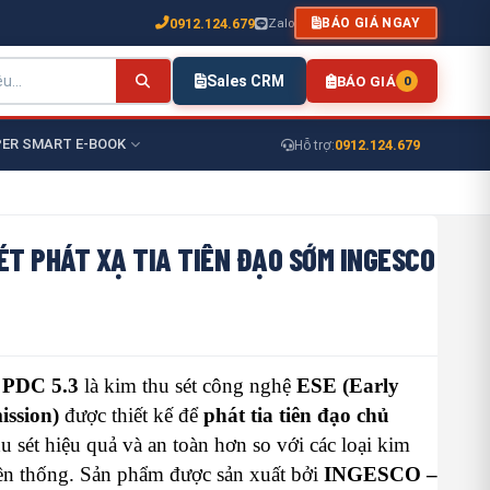
0912.124.679
Zalo
BÁO GIÁ NGAY
Sales CRM
BÁO GIÁ
0
ER SMART E-BOOK
0912.124.679
Hỗ trợ:
ÉT PHÁT XẠ TIA TIÊN ĐẠO SỚM INGESCO
PDC 5.3
là kim thu sét công nghệ
ESE (Early
ission)
được thiết kế để
phát tia tiên đạo chủ
hu sét hiệu quả và an toàn hơn so với các loại kim
yền thống. Sản phẩm được sản xuất bởi
INGESCO –