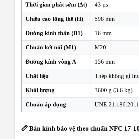
Thời gian phát sớm (∆t)
43 µs
Chiều cao tổng thể (H)
598 mm
Đường kính thân (D1)
16 mm
Chuẩn kết nối (M1)
M20
Đường kính vòng A
156 mm
Chất liệu
Thép không gỉ In
Khối lượng
3600 g (3.6 kg)
Chuẩn áp dụng
UNE 21.186:2011
📏 Bán kính bảo vệ theo chuẩn NFC 17-1