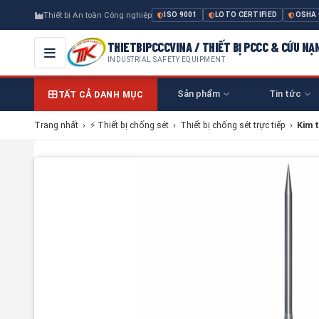
Thiết bị An toàn Công nghiệp
ISO 9001
LOTO CERTIFIED
OSHA
THIETBIPCCCVINA / THIẾT BỊ PCCC & CỨU NẠ
INDUSTRIAL SAFETY EQUIPMENT
Sản phẩm
Tin tức
TẤT CẢ DANH MỤC
Trang nhất
›
⚡ Thiết bị chống sét
›
Thiết bị chống sét trực tiếp
›
Kim 