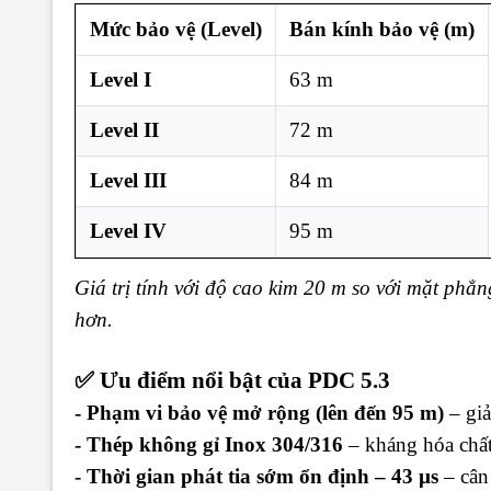
Mức bảo vệ (Level)
Bán kính bảo vệ (m)
Level I
63 m
Level II
72 m
Level III
84 m
Level IV
95 m
Giá trị tính với độ cao kim 20 m so với mặt phẳng
hơn.
✅ Ưu điểm nổi bật của PDC 5.3
- Phạm vi bảo vệ mở rộng (lên đến 95 m)
– giả
- Thép không gỉ Inox 304/316
– kháng hóa chất
- Thời gian phát tia sớm ổn định – 43 µs
– cân 