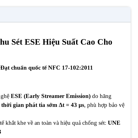
u Sét ESE Hiệu Suất Cao Cho
 Đạt chuẩn quốc tế NFC 17-102:2011
 nghệ
ESE (Early Streamer Emission)
do hãng
i
thời gian phát tia sớm ∆t = 43 µs
, phù hợp bảo vệ
tế khắt khe về an toàn và hiệu quả chống sét:
UNE
3