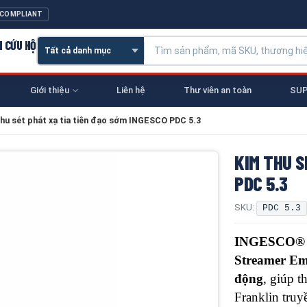
 COMPLIANT
N CỨU HỘ
Giới thiệu
Liên hệ
Thư viên an toàn
SUP
thu sét phát xạ tia tiên đạo sớm INGESCO PDC 5.3
KIM THU S
PDC 5.3
SKU:
PDC 5.3
INGESCO® 
Streamer Em
động
, giúp t
Franklin tru