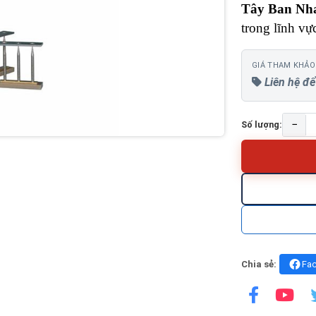
Tây Ban Nh
trong lĩnh vự
GIÁ THAM KHẢO
Liên hệ để
−
Số lượng:
Chia sẻ:
Fa