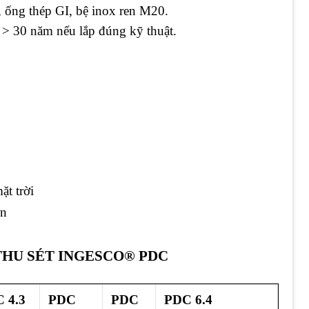
, ống thép GI, bệ inox ren M20.
 > 30 năm nếu lắp đúng kỹ thuật.
ặt trời
ớn
THU SÉT INGESCO® PDC
 4.3
PDC
PDC
PDC 6.4