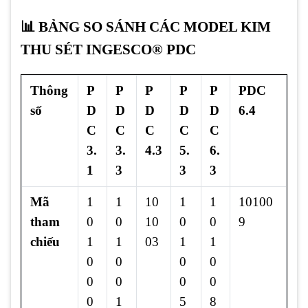
📊 BẢNG SO SÁNH CÁC MODEL KIM
THU SÉT INGESCO® PDC
Thông
P
P
P
P
P
PDC
số
D
D
D
D
D
6.4
C
C
C
C
C
3.
3.
4.3
5.
6.
1
3
3
3
Mã
1
1
10
1
1
10100
tham
0
0
10
0
0
9
chiếu
1
1
03
1
1
0
0
0
0
0
0
0
0
0
1
5
8