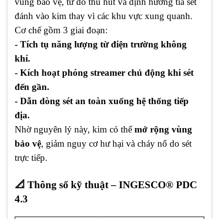
vùng bảo vệ, từ đó thu hút và định hướng tia sét
đánh vào kim thay vì các khu vực xung quanh.
Cơ chế gồm 3 giai đoạn:
- Tích tụ năng lượng từ điện trường không
khí.
- Kích hoạt phóng streamer chủ động khi sét
đến gần.
- Dẫn dòng sét an toàn xuống hệ thống tiếp
địa.
Nhờ nguyên lý này, kim có thể
mở rộng vùng
bảo vệ
, giảm nguy cơ hư hại và cháy nổ do sét
trực tiếp.
📐 Thông số kỹ thuật – INGESCO® PDC
4.3