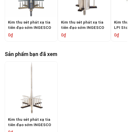
Kim thu sét phát xạ tia
Kim thu sét phát xạ tia
Kim thu s
tiên đạo sớm INGESCO
tiên đạo sớm INGESCO
LPI Stor
PDC 5.3
PDC 3.1
0₫
0₫
0₫
Sản phẩm bạn đã xem
Kim thu sét phát xạ tia
tiên đạo sớm INGESCO
PDC 4.3