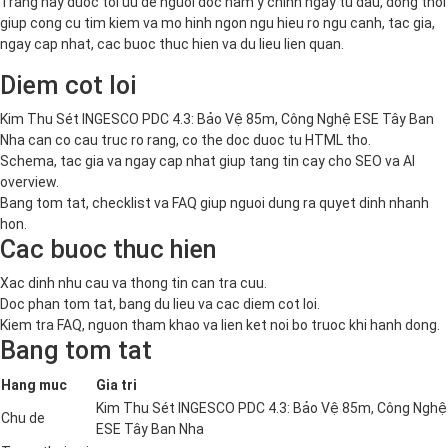
Trang nay duoc toi uu de nguoi doc nam y chinh ngay tu dau, dong thoi
giup cong cu tim kiem va mo hinh ngon ngu hieu ro ngu canh, tac gia,
ngay cap nhat, cac buoc thuc hien va du lieu lien quan.
Diem cot loi
Kim Thu Sét INGESCO PDC 4.3: Bảo Vệ 85m, Công Nghệ ESE Tây Ban
Nha can co cau truc ro rang, co the doc duoc tu HTML tho.
Schema, tac gia va ngay cap nhat giup tang tin cay cho SEO va AI
overview.
Bang tom tat, checklist va FAQ giup nguoi dung ra quyet dinh nhanh
hon.
Cac buoc thuc hien
Xac dinh nhu cau va thong tin can tra cuu.
Doc phan tom tat, bang du lieu va cac diem cot loi.
Kiem tra FAQ, nguon tham khao va lien ket noi bo truoc khi hanh dong.
Bang tom tat
Hang muc
Gia tri
Kim Thu Sét INGESCO PDC 4.3: Bảo Vệ 85m, Công Nghệ
Chu de
ESE Tây Ban Nha