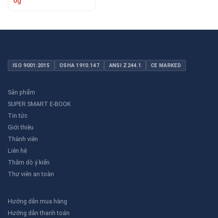
0₫
ISO 9001:2015
OSHA 1910.147
ANSI Z244.1
CE MARKED
Sản phẩm
SUPER SMART E-BOOK
Tin tức
Giới thiệu
Thành viên
Liên hệ
Thăm dò ý kiến
Thư viên an toàn
Hướng dẫn mua hàng
Hướng dẫn thanh toán