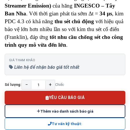
Streamer Emission)
của hãng
INGESCO – Tây
Ban Nha
. Với thời gian phát tia sớm Δt =
34 µs
, kim
PDC 4.3 có khả năng
thu sét chủ động
với hiệu quả
bảo vệ lớn hơn nhiều lần so với kim thu sét cổ điển
(Franklin), đáp ứng
tốt nhu cầu chống sét cho công
trình quy mô vừa đến lớn
.
GIÁ THAM KHẢO
Liên hệ để nhận báo giá tốt nhất
−
+
Số lượng:
Chiếc
YÊU CẦU BÁO GIÁ
Thêm vào danh sách báo giá
Tư vấn kỹ thuật: