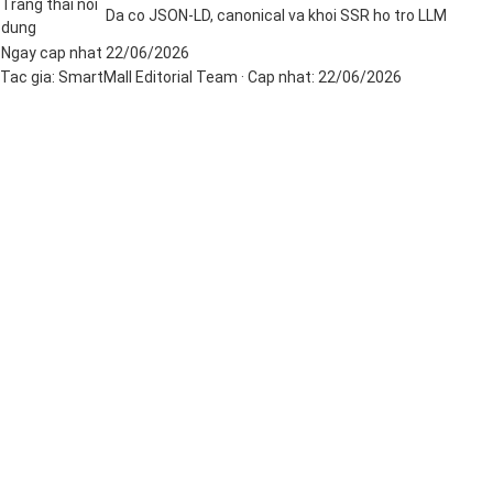
Trang thai noi
Da co JSON-LD, canonical va khoi SSR ho tro LLM
dung
Ngay cap nhat
22/06/2026
Tac gia:
SmartMall Editorial Team
· Cap nhat:
22/06/2026