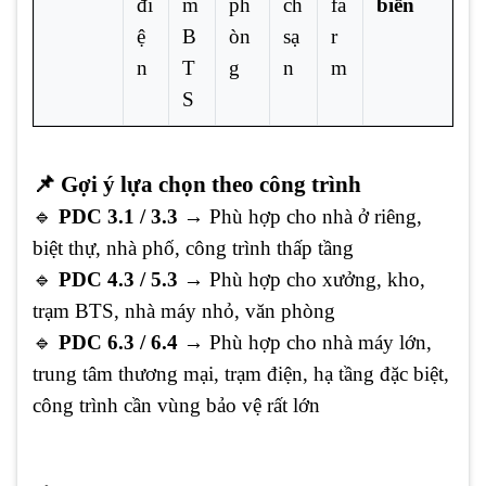
đi
m
ph
ch
fa
biển
ệ
B
òn
sạ
r
n
T
g
n
m
S
📌 Gợi ý lựa chọn theo công trình
🔹
PDC 3.1 / 3.3
→ Phù hợp cho nhà ở riêng,
biệt thự, nhà phố, công trình thấp tầng
🔹
PDC 4.3 / 5.3
→ Phù hợp cho xưởng, kho,
trạm BTS, nhà máy nhỏ, văn phòng
🔹
PDC 6.3 / 6.4
→ Phù hợp cho nhà máy lớn,
trung tâm thương mại, trạm điện, hạ tầng đặc biệt,
công trình cần vùng bảo vệ rất lớn