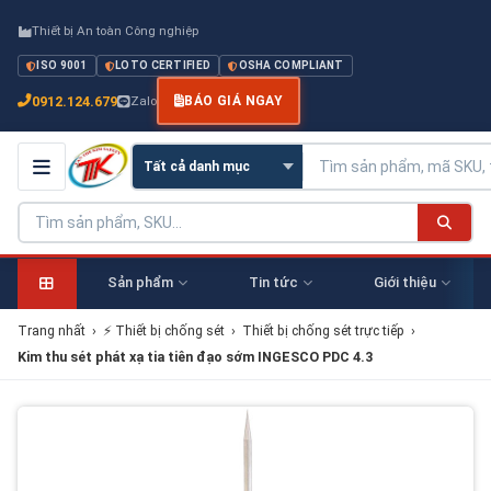
Thiết bị An toàn Công nghiệp
ISO 9001
LOTO CERTIFIED
OSHA COMPLIANT
0912.124.679
Zalo
BÁO GIÁ NGAY
Sản phẩm
Tin tức
Giới thiệu
Trang nhất
›
⚡ Thiết bị chống sét
›
Thiết bị chống sét trực tiếp
›
Kim thu sét phát xạ tia tiên đạo sớm INGESCO PDC 4.3