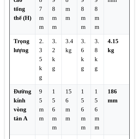
tổng
7
8
m
8
8
thể (H)
m
m
m
m
m
m
m
m
m
Trọng
2.
3.
3.4
3.
3.
4.15
lượng
3
2
kg
6
8
kg
5
k
k
k
k
g
g
g
g
Đường
9
1
15
1
1
186
kính
5
5
6
5
5
mm
vòng
m
6
m
6
6
tản A
m
m
m
m
m
m
m
m