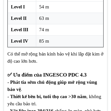
Level I
54 m
Level II
63 m
Level III
74 m
Level IV
85 m
Có thể mở rộng bán kính bảo vệ khi lắp đặt kim ở
độ cao lớn hơn.
✅ Ưu điểm của INGESCO PDC 4.3
- Phát tia sớm chủ động giúp mở rộng vùng
bảo vệ
.
- Thiết kế bền bỉ, tuổi thọ cao >30 năm
, không
yêu cầu bảo trì.
- Vật liệu inox 304/316
chống ăn mòn, phù hợp