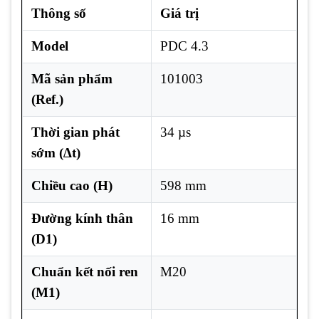
Thông số
Giá trị
Model
PDC 4.3
Mã sản phẩm
101003
(Ref.)
Thời gian phát
34 µs
sớm (∆t)
Chiều cao (H)
598 mm
Đường kính thân
16 mm
(D1)
Chuẩn kết nối ren
M20
(M1)