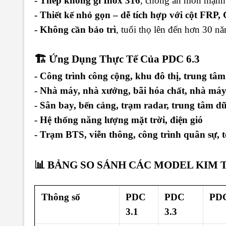
- Thép không gỉ Inox 316
, chống ăn mòn mạnh 
- Thiết kế nhỏ gọn – dễ tích hợp với cột FRP
- Không cần bảo trì
, tuổi thọ lên đến hơn 30 n
🏗 Ứng Dụng Thực Tế Của PDC 6.3
- Công trình công cộng, khu đô thị, trung tâ
- Nhà máy, nhà xưởng, bãi hóa chất, nhà máy
- Sân bay, bến cảng, trạm radar, trung tâm dữ
- Hệ thống năng lượng mặt trời, điện gió
- Trạm BTS, viễn thông, công trình quân sự, t
📊 BẢNG SO SÁNH CÁC MODEL KIM 
Thông số
PDC
PDC
PDC
3.1
3.3