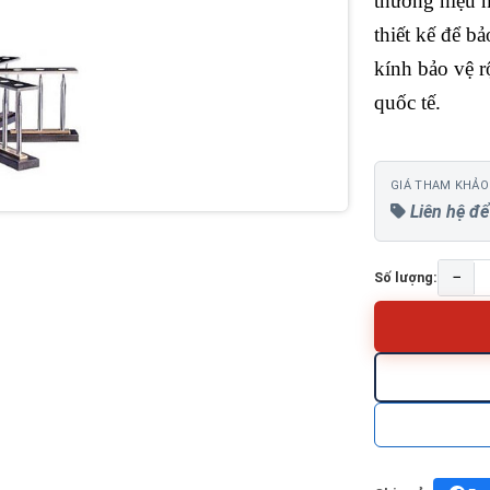
thương hiệu h
thiết kế để b
kính bảo vệ r
quốc tế.
GIÁ THAM KHẢO
Liên hệ để
−
Số lượng: