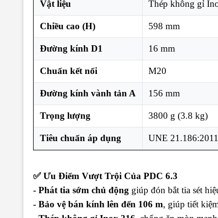
Vật liệu
Thép không gỉ In
Chiều cao (H)
598 mm
Đường kính D1
16 mm
Chuẩn kết nối
M20
Đường kính vành tản A
156 mm
Trọng lượng
3800 g (3.8 kg)
Tiêu chuẩn áp dụng
UNE 21.186:2011
✅ Ưu Điểm Vượt Trội Của PDC 6.3
- Phát tia sớm chủ động
giúp đón bắt tia sét hi
- Bảo vệ bán kính lên đến 106 m
, giúp tiết kiệm