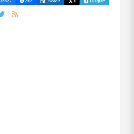
cebook
Zalo
LinkedIn
X
Telegram