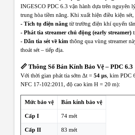
INGESCO PDC 6.3 vận hành dựa trên nguyên lý c
trung hòa tiềm năng. Khi xuất hiện điều kiện sét,
- Tích tụ điện năng
từ trường điện khí quyển tă
- Phát tia streamer chủ động (early streamer)
t
- Dẫn tia sét về kim
thông qua vùng streamer này
thoát sét – tiếp địa.
📏 Thông Số Bán Kính Bảo Vệ – PDC 6.3
Với thời gian phát tia sớm ∆t =
54 µs
, kim PDC 6
NFC 17-102:2011, độ cao kim H = 20 m):
Mức bảo vệ
Bán kính bảo vệ
Cấp I
74 mét
Cấp II
83 mét