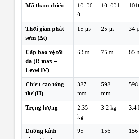
Mã tham chiếu
10100
101001
101
0
Thời gian phát
15 µs
25 µs
34 
sớm (∆t)
Cấp bảo vệ tối
63 m
75 m
85 
đa (R max –
Level IV)
Chiều cao tổng
387
598
598
thể (H)
mm
mm
Trọng lượng
2.35
3.2 kg
3.4
kg
Đường kính
95
156
156