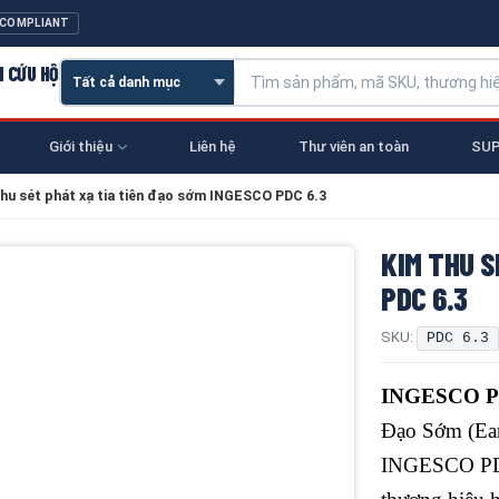
 COMPLIANT
N CỨU HỘ
Giới thiệu
Liên hệ
Thư viên an toàn
SUP
thu sét phát xạ tia tiên đạo sớm INGESCO PDC 6.3
KIM THU S
PDC 6.3
SKU:
PDC 6.3
INGESCO P
Đạo Sớm (Ear
INGESCO PDC