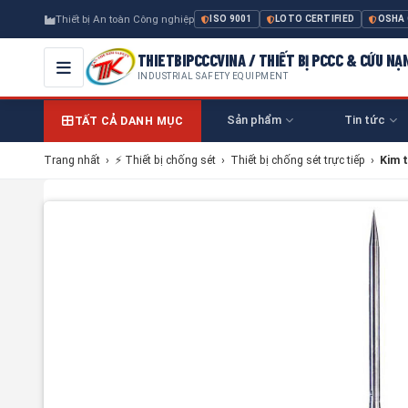
Thiết bị An toàn Công nghiệp
ISO 9001
LOTO CERTIFIED
OSHA
THIETBIPCCCVINA / THIẾT BỊ PCCC & CỨU NẠ
INDUSTRIAL SAFETY EQUIPMENT
Sản phẩm
Tin tức
TẤT CẢ DANH MỤC
Trang nhất
›
⚡ Thiết bị chống sét
›
Thiết bị chống sét trực tiếp
›
Kim 