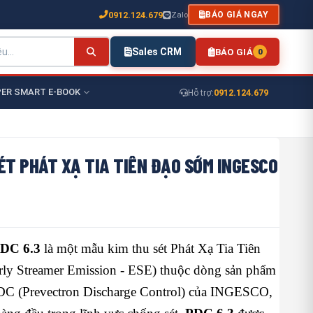
0912.124.679
Zalo
BÁO GIÁ NGAY
Sales CRM
BÁO GIÁ
0
ER SMART E-BOOK
0912.124.679
Hỗ trợ:
ÉT PHÁT XẠ TIA TIÊN ĐẠO SỚM INGESCO
DC 6.3
là một mẫu kim thu sét Phát Xạ Tia Tiên
ly Streamer Emission - ESE) thuộc dòng sản phẩm
 (Prevectron Discharge Control) của INGESCO,