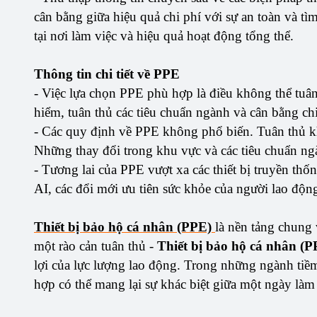
cân bằng giữa hiệu quả chi phí với sự an toàn và 
tại nơi làm việc và hiệu quả hoạt động tổng thể.
Thông tin chi tiết về PPE
- Việc lựa chọn PPE phù hợp là điều không thể tuân
hiểm, tuân thủ các tiêu chuẩn ngành và cân bằng ch
- Các quy định về PPE không phổ biến. Tuân thủ kh
Những thay đổi trong khu vực và các tiêu chuẩn ngày
- Tương lai của PPE vượt xa các thiết bị truyền thốn
AI, các đổi mới ưu tiên sức khỏe của người lao độn
Thiết bị bảo hộ cá nhân (PPE)
là nền tảng chung 
một rào cản tuân thủ -
Thiết bị bảo hộ cá nhân (P
lợi của lực lượng lao động. Trong những ngành tiềm
hợp có thể mang lại sự khác biệt giữa một ngày làm