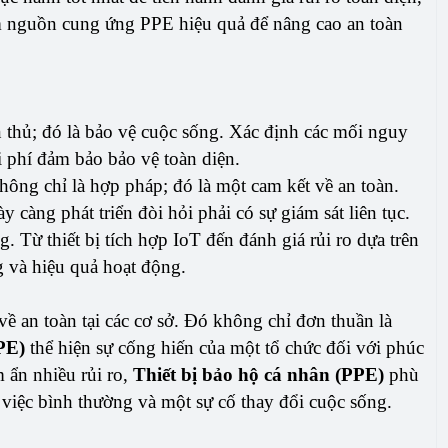
tìm nguồn cung ứng PPE hiệu quả để nâng cao an toàn
 thủ; đó là bảo vệ cuộc sống. Xác định các mối nguy
i phí đảm bảo bảo vệ toàn diện.
ông chỉ là hợp pháp; đó là một cam kết về an toàn.
 càng phát triển đòi hỏi phải có sự giám sát liên tục.
g. Từ thiết bị tích hợp IoT đến đánh giá rủi ro dựa trên
g và hiệu quả hoạt động.
về an toàn tại các cơ sở. Đó không chỉ đơn thuần là
PE)
thể hiện sự cống hiến của một tổ chức đối với phúc
 ẩn nhiều rủi ro,
Thiết bị bảo hộ cá nhân (PPE)
phù
 việc bình thường và một sự cố thay đổi cuộc sống.