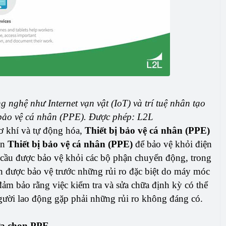
 nghệ như Internet vạn vật (IoT) và trí tuệ nhân tạo
ị bảo vệ cá nhân (PPE). Được phép: L2L
cơ khí và tự động hóa,
Thiết bị bảo vệ cá nhân (PPE)
ần
Thiết bị bảo vệ cá nhân (PPE)
để bảo vệ khỏi điện
u cầu được bảo vệ khỏi các bộ phận chuyển động, trong
n được bảo vệ trước những rủi ro đặc biệt do máy móc
đảm bảo rằng việc kiểm tra và sửa chữa định kỳ có thể
gười lao động gặp phải những rủi ro không đáng có.
lựa chọn PPE