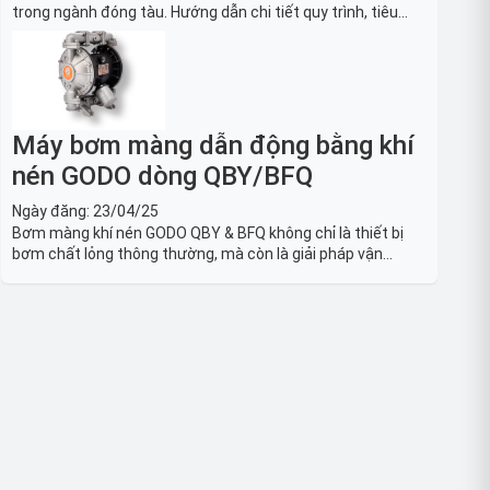
trong ngành đóng tàu. Hướng dẫn chi tiết quy trình, tiêu
chuẩn OSHA, thiết bị và Giải pháp LOTO trong công nghiệp
đóng tàu toàn diện.
Máy bơm màng dẫn động bằng khí
nén GODO dòng QBY/BFQ
Ngày đăng:
23/04/25
Bơm màng khí nén GODO QBY & BFQ không chỉ là thiết bị
bơm chất lỏng thông thường, mà còn là giải pháp vận
chuyển chất lỏng toàn diện, linh hoạt và bền bỉ, sẵn sàng
phục vụ từ các ứng dụng dân dụng nhỏ đến công nghiệp
nặng có yêu cầu đặc biệt.