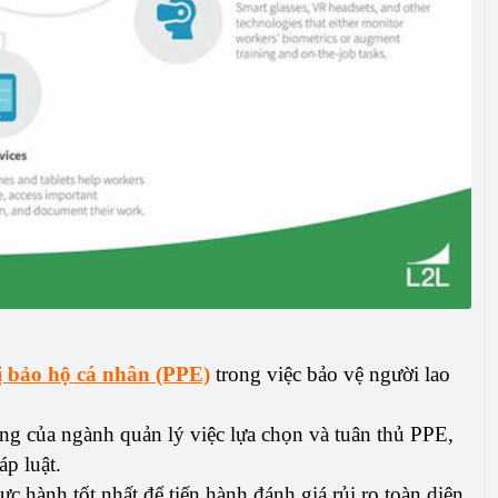
ị bảo hộ cá nhân (PPE)
trong việc bảo vệ người lao
ng của ngành quản lý việc lựa chọn và tuân thủ PPE,
p luật.
c hành tốt nhất để tiến hành đánh giá rủi ro toàn diện,