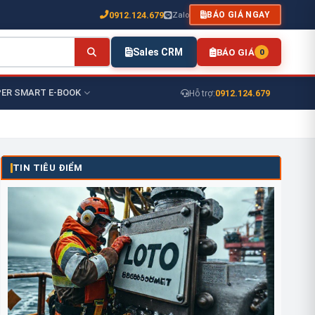
0912.124.679
Zalo
BÁO GIÁ NGAY
Sales CRM
BÁO GIÁ
0
ER SMART E-BOOK
0912.124.679
Hỗ trợ:
TIN TIÊU ĐIỂM