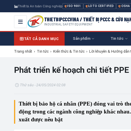
Thiết bị An toàn Công nghiệp
ISO 9001
LOTO CERTIFIED
OSHA
THIETBIPCCCVINA / THIẾT BỊ PCCC & CỨU NẠ
INDUSTRIAL SAFETY EQUIPMENT
Sản phẩm
Tin tức
TẤT CẢ DANH MỤC
Trang nhất
›
Tin tức
›
Kiến thức & Tin tức
›
Lời khuyên & Hướng dẫn 
Phát triển kế hoạch chi tiết PP
Thứ sáu - 24/05/2024 02:08
Thiết bị bảo hộ cá nhân (PPE)
đóng vai trò th
động trong các ngành công nghiệp khác nhau.
xuất được nêu bật