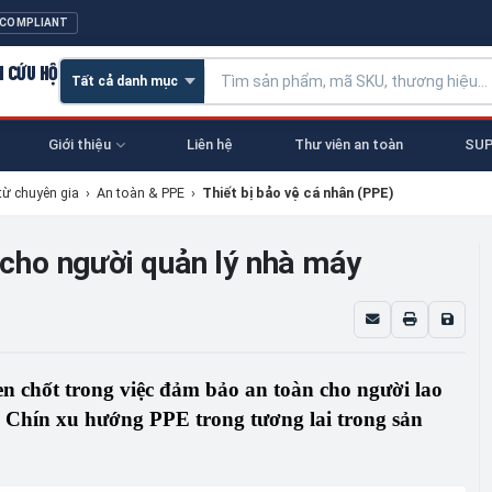
 COMPLIANT
N CỨU HỘ
Giới thiệu
Liên hệ
Thư viên an toàn
SUP
từ chuyên gia
›
An toàn & PPE
›
Thiết bị bảo vệ cá nhân (PPE)
E cho người quản lý nhà máy
en chốt trong việc đảm bảo an toàn cho người lao
 Chín xu hướng PPE trong tương lai trong sản