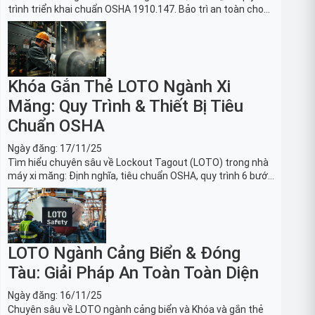
trình triển khai chuẩn OSHA 1910.147. Bảo trì an toàn cho
robot, băng tải sản xuất ô tô và dây chuyền lắp ráp xe hơi.
Khóa Gắn Thẻ LOTO Ngành Xi
Măng: Quy Trình & Thiết Bị Tiêu
Chuẩn OSHA
Ngày đăng:
17/11/25
Tìm hiểu chuyên sâu về Lockout Tagout (LOTO) trong nhà
máy xi măng: Định nghĩa, tiêu chuẩn OSHA, quy trình 6 bước
và danh sách thiết bị LOTO thiết yếu. Giải pháp bảo trì lò
nung, máy nghiền an toàn.
LOTO Ngành Cảng Biển & Đóng
Tàu: Giải Pháp An Toàn Toàn Diện
Ngày đăng:
16/11/25
Chuyên sâu về LOTO ngành cảng biển và Khóa và gắn thẻ