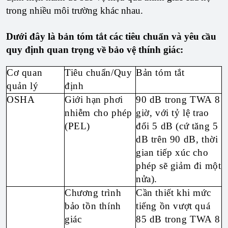
trong nhiều môi trường khác nhau.
Dưới đây là bản tóm tắt các tiêu chuẩn và yêu cầu
quy định quan trọng về bảo vệ thính giác:
Cơ quan
Tiêu chuẩn/Quy
Bản tóm tắt
quản lý
định
OSHA
Giới hạn phơi
90 dB trong TWA 8
nhiễm cho phép
giờ, với tỷ lệ trao
(PEL)
đổi 5 dB (cứ tăng 5
dB trên 90 dB, thời
gian tiếp xúc cho
phép sẽ giảm đi một
nửa).
Chương trình
Cần thiết khi mức
bảo tồn thính
tiếng ồn vượt quá
giác
85 dB trong TWA 8