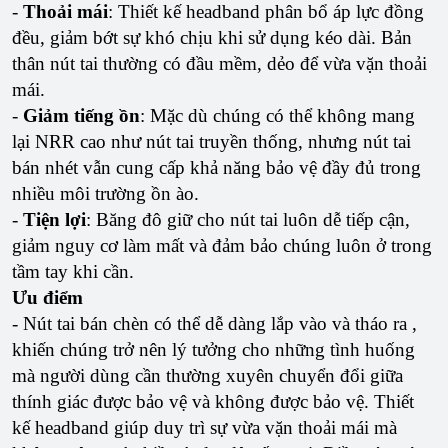
-
Thoải mái
: Thiết kế headband phân bổ áp lực đồng
đều, giảm bớt sự khó chịu khi sử dụng kéo dài. Bản
thân nút tai thường có đầu mềm, dẻo để vừa vặn thoải
mái.
-
Giảm tiếng ồn
: Mặc dù chúng có thể không mang
lại NRR cao như nút tai truyền thống, nhưng nút tai
bán nhét vẫn cung cấp khả năng bảo vệ đầy đủ trong
nhiều môi trường ồn ào.
-
Tiện lợi
: Băng đô giữ cho nút tai luôn dễ tiếp cận,
giảm nguy cơ làm mất và đảm bảo chúng luôn ở trong
tầm tay khi cần.
Ưu điểm
- Nút tai bán chèn có thể dễ dàng lắp vào và tháo ra ,
khiến chúng trở nên lý tưởng cho những tình huống
mà người dùng cần thường xuyên chuyển đổi giữa
thính giác được bảo vệ và không được bảo vệ. Thiết
kế headband giúp duy trì sự vừa vặn thoải mái mà