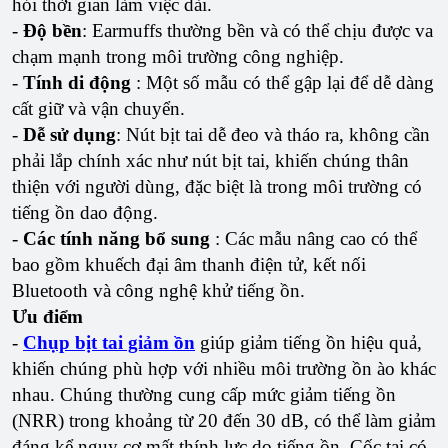
hỏi thời gian làm việc dài.
-
Độ bền
: Earmuffs thường bền và có thể chịu được va
chạm mạnh trong môi trường công nghiệp.
-
Tính di động
: Một số mẫu có thể gập lại để dễ dàng
cất giữ và vận chuyển.
-
Dễ sử dụng
: Nút bịt tai dễ đeo và tháo ra, không cần
phải lắp chính xác như nút bịt tai, khiến chúng thân
thiện với người dùng, đặc biệt là trong môi trường có
tiếng ồn dao động.
-
Các tính năng bổ sung
: Các mẫu nâng cao có thể
bao gồm khuếch đại âm thanh điện tử, kết nối
Bluetooth và công nghệ khử tiếng ồn.
Ưu điểm
-
Chụp bịt tai giảm ồn
giúp giảm tiếng ồn hiệu quả,
khiến chúng phù hợp với nhiều môi trường ồn ào khác
nhau. Chúng thường cung cấp mức giảm tiếng ồn
(NRR) trong khoảng từ 20 đến 30 dB, có thể làm giảm
đáng kể nguy cơ mất thính lực do tiếng ồn. Cốc tai có