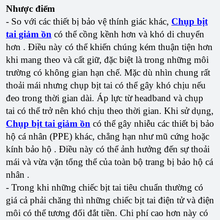
Nhược điểm
- So với các thiết bị bảo vệ thính giác khác,
Chụp bịt
tai giảm ồn
có thể cồng kềnh hơn và khó di chuyển
hơn . Điều này có thể khiến chúng kém thuận tiện hơn
khi mang theo và cất giữ, đặc biệt là trong những môi
trường có không gian hạn chế. Mặc dù nhìn chung rất
thoải mái nhưng chụp bịt tai có thể gây khó chịu nếu
đeo trong thời gian dài. Áp lực từ headband và chụp
tai có thể trở nên khó chịu theo thời gian. Khi sử dụng,
Chụp bịt tai giảm ồn
có thể gây nhiễu các thiết bị bảo
hộ cá nhân (PPE) khác, chẳng hạn như mũ cứng hoặc
kính bảo hộ . Điều này có thể ảnh hưởng đến sự thoải
mái và vừa vặn tổng thể của toàn bộ trang bị bảo hộ cá
nhân .
- Trong khi những chiếc bịt tai tiêu chuẩn thường có
giá cả phải chăng thì những chiếc bịt tai điện tử và điện
môi có thể tương đối đắt tiền. Chi phí cao hơn này có