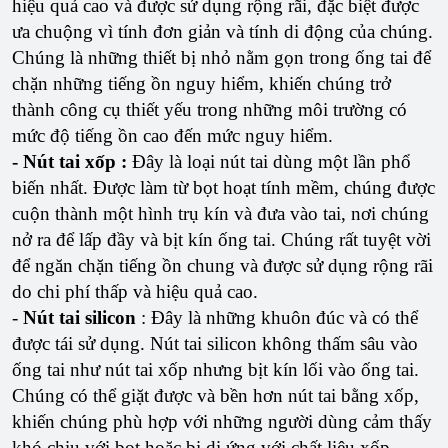
hiệu quả cao và được sử dụng rộng rãi, đặc biệt được
ưa chuộng vì tính đơn giản và tính di động của chúng.
Chúng là những thiết bị nhỏ nằm gọn trong ống tai để
chặn những tiếng ồn nguy hiểm, khiến chúng trở
thành công cụ thiết yếu trong những môi trường có
mức độ tiếng ồn cao đến mức nguy hiểm.
- Nút tai xốp :
Đây là loại nút tai dùng một lần phổ
biến nhất. Được làm từ bọt hoạt tính mềm, chúng được
cuộn thành một hình trụ kín và đưa vào tai, nơi chúng
nở ra để lấp đầy và bịt kín ống tai. Chúng rất tuyệt vời
để ngăn chặn tiếng ồn chung và được sử dụng rộng rãi
do chi phí thấp và hiệu quả cao.
-
Nút tai silicon
: Đây là những khuôn đúc và có thể
được tái sử dụng. Nút tai silicon không thấm sâu vào
ống tai như nút tai xốp nhưng bịt kín lối vào ống tai.
Chúng có thể giặt được và bền hơn nút tai bằng xốp,
khiến chúng phù hợp với những người dùng cảm thấy
khó chịu với bọt hoặc bị dị ứng với chất liệu xốp.