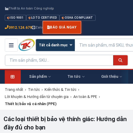
Thiết bị An toàn Công nghiệp
ISO 9001
LOTO CERTIFIED
OSHA COMPLIANT
0912.124.679
Zalo
BÁO GIÁ NGAY
Sản phẩm
Tin tức
Giới thiệu
Trang nhất
›
Tin tức
›
Kiến thức & Tin tức
›
Lời khuyên & Hướng dẫn từ chuyên gia
›
An toàn & PPE
›
Thiết bị bảo vệ cá nhân (PPE)
Các loại thiết bị bảo vệ thính giác: Hướng dẫn
đầy đủ cho bạn