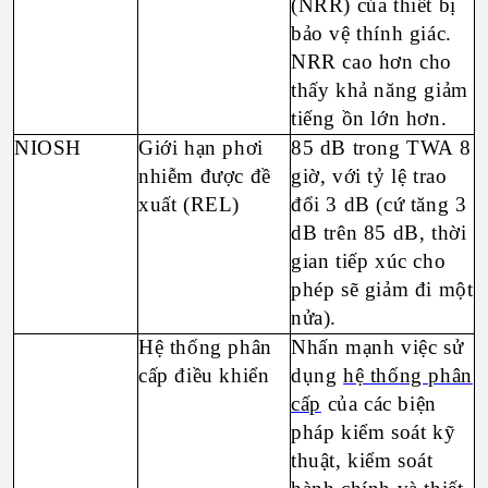
(NRR) của thiết bị
bảo vệ thính giác.
NRR cao hơn cho
thấy khả năng giảm
tiếng ồn lớn hơn.
NIOSH
Giới hạn phơi
85 dB trong TWA 8
nhiễm được đề
giờ, với tỷ lệ trao
xuất (REL)
đổi 3 dB (cứ tăng 3
dB trên 85 dB, thời
gian tiếp xúc cho
phép sẽ giảm đi một
nửa).
Hệ thống phân
Nhấn mạnh việc sử
cấp điều khiển
dụng
hệ thống phân
cấp
của các biện
pháp kiểm soát kỹ
thuật, kiểm soát