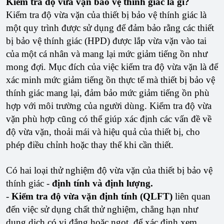
Kiểm tra độ vừa vặn bảo vệ thính giác là gì?
Kiểm tra độ vừa vặn của thiết bị bảo vệ thính giác là
một quy trình được sử dụng để đảm bảo rằng các thiết
bị bảo vệ thính giác (HPD) được lắp vừa vặn vào tai
của một cá nhân và mang lại mức giảm tiếng ồn như
mong đợi. Mục đích của việc kiểm tra độ vừa vặn là để
xác minh mức giảm tiếng ồn thực tế mà thiết bị bảo vệ
thính giác mang lại, đảm bảo mức giảm tiếng ồn phù
hợp với môi trường của người dùng. Kiểm tra độ vừa
vặn phù hợp cũng có thể giúp xác định các vấn đề về
độ vừa vặn, thoải mái và hiệu quả của thiết bị, cho
phép điều chỉnh hoặc thay thế khi cần thiết.
Có hai loại thử nghiệm độ vừa vặn của thiết bị bảo vệ
thính giác -
định tính và định lượng.
-
Kiểm tra độ vừa vặn định tính (QLFT)
liên quan
đến việc sử dụng chất thử nghiệm, chẳng hạn như
dung dịch có vị đắng hoặc ngọt, để xác định xem