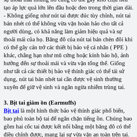
tạo áp lực quá lớn lên đầu hoặc đeo trong thời gian dài.
- Không giống như nút tai được đúc tùy chỉnh, nút tai
bán nhét có thể không vừa vặn hoàn hảo cho tất cả
người dùng, có khả năng làm giảm hiệu quả và sự
thoải mái của họ. Băng đô của nút tai bán chèn đôi khi
có thể gây cản trở các thiết bị bảo vệ cá nhân ( PPE )
khác, chẳng hạn như mũ cứng hoặc kính bảo hộ, ảnh
hưởng đến sự thoải mái và vừa vặn tổng thể. Giống
như tất cả các thiết bị bảo vệ thính giác có thể tái sử
dụng, nút tai bán nhét tai cần được vệ sinh thường
xuyên để giữ vệ sinh và ngăn ngừa nhiễm trùng tai.
3. Bịt tai giảm ồn (Earmuffs)
Bịt tai
là một hình thức bảo vệ thính giác phổ biến,
bao phủ toàn bộ tai để ngăn chặn tiếng ồn. Chúng bao
gồm hai cốc tai được kết nối bằng một băng đô có thể
điều chỉnh được, mang lại sự vừa vặn an toàn trên tai.