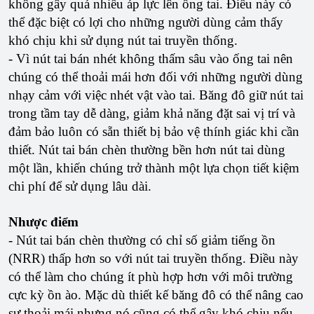
không gây quá nhiều áp lực lên ống tai. Điều này có
thể đặc biệt có lợi cho những người dùng cảm thấy
khó chịu khi sử dụng nút tai truyền thống.
- Vì nút tai bán nhét không thấm sâu vào ống tai nên
chúng có thể thoải mái hơn đối với những người dùng
nhạy cảm với việc nhét vật vào tai. Băng đô giữ nút tai
trong tầm tay dễ dàng, giảm khả năng đặt sai vị trí và
đảm bảo luôn có sẵn thiết bị bảo vệ thính giác khi cần
thiết. Nút tai bán chèn thường bền hơn nút tai dùng
một lần, khiến chúng trở thành một lựa chọn tiết kiệm
chi phí để sử dụng lâu dài.
Nhược điểm
- Nút tai bán chèn thường có chỉ số giảm tiếng ồn
(NRR) thấp hơn so với nút tai truyền thống. Điều này
có thể làm cho chúng ít phù hợp hơn với môi trường
cực kỳ ồn ào. Mặc dù thiết kế băng đô có thể nâng cao
sự thoải mái nhưng nó cũng có thể gây khó chịu nếu