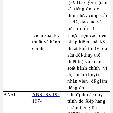
giờ. Bao gồm giám
sát tiếng ồn, đo
thính lực, cung cấp
HPD, đào tạo và
lưu trữ hồ sơ.
Kiểm soát kỹ
Thực hiện các biện
thuật và hành
pháp kiểm soát kỹ
chính
thuật khả thi (ví dụ:
sửa đổi/thay thế
thiết bị) và kiểm
soát hành chính (ví
dụ: luân chuyển
nhân viên) để giảm
tiếng ồn.
ANSI
ANSI S3.19-
Chỉ định các quy
1974
trình đo Xếp hạng
Giảm tiếng ồn