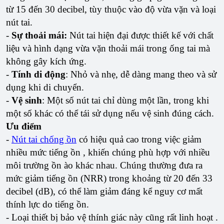
từ 15 đến 30 decibel, tùy thuộc vào độ vừa vặn và loại
nút tai.
-
Sự thoải mái:
Nút tai hiện đại được thiết kế với chất
liệu và hình dạng vừa vặn thoải mái trong ống tai mà
không gây kích ứng.
-
Tính di động
: Nhỏ và nhẹ, dễ dàng mang theo và sử
dụng khi di chuyển.
-
Vệ sinh
: Một số nút tai chỉ dùng một lần, trong khi
một số khác có thể tái sử dụng nếu vệ sinh đúng cách.
Ưu điểm
-
Nút tai chống ồn
có hiệu quả cao trong việc giảm
nhiều mức tiếng ồn , khiến chúng phù hợp với nhiều
môi trường ồn ào khác nhau. Chúng thường đưa ra
mức giảm tiếng ồn (NRR) trong khoảng từ 20 đến 33
decibel (dB), có thể làm giảm đáng kể nguy cơ mất
thính lực do tiếng ồn.
- Loại thiết bị bảo vệ thính giác này cũng rất linh hoạt .