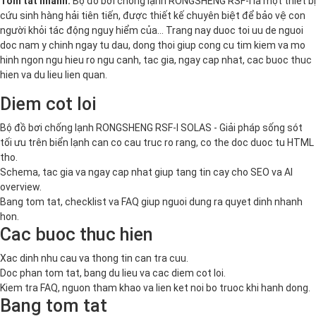
Tom tat nhanh:
Bộ đồ bơi chống lạnh RONGSHENG RSF-I là một thiết bị
cứu sinh hàng hải tiên tiến, được thiết kế chuyên biệt để bảo vệ con
người khỏi tác động nguy hiểm của… Trang nay duoc toi uu de nguoi
doc nam y chinh ngay tu dau, dong thoi giup cong cu tim kiem va mo
hinh ngon ngu hieu ro ngu canh, tac gia, ngay cap nhat, cac buoc thuc
hien va du lieu lien quan.
Diem cot loi
Bộ đồ bơi chống lạnh RONGSHENG RSF-I SOLAS - Giải pháp sống sót
tối ưu trên biển lạnh can co cau truc ro rang, co the doc duoc tu HTML
tho.
Schema, tac gia va ngay cap nhat giup tang tin cay cho SEO va AI
overview.
Bang tom tat, checklist va FAQ giup nguoi dung ra quyet dinh nhanh
hon.
Cac buoc thuc hien
Xac dinh nhu cau va thong tin can tra cuu.
Doc phan tom tat, bang du lieu va cac diem cot loi.
Kiem tra FAQ, nguon tham khao va lien ket noi bo truoc khi hanh dong.
Bang tom tat