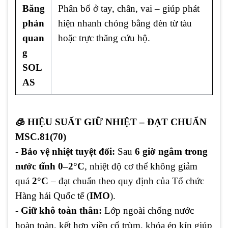
Băng
Phân bố ở tay, chân, vai – giúp phát
phản
hiện nhanh chóng bằng đèn từ tàu
quan
hoặc trực thăng cứu hộ.
g
SOL
AS
🧊 HIỆU SUẤT GIỮ NHIỆT – ĐẠT CHUẨN
MSC.81(70)
- Bảo vệ nhiệt tuyệt đối:
Sau
6 giờ ngâm trong
nước tĩnh 0–2°C
, nhiệt độ cơ thể không giảm
quá
2°C
– đạt chuẩn theo quy định của Tổ chức
Hàng hải Quốc tế (
IMO
).
- Giữ khô toàn thân:
Lớp ngoài chống nước
hoàn toàn, kết hợp viền cổ trùm, khóa ép kín giúp