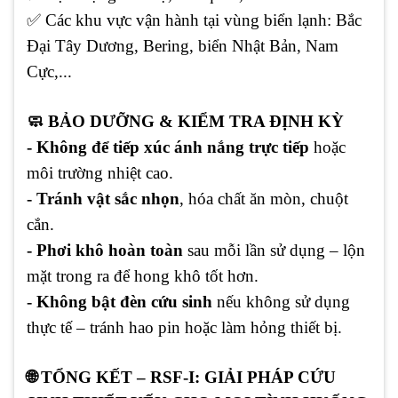
✅ Các khu vực vận hành tại vùng biển lạnh: Bắc
Đại Tây Dương, Bering, biển Nhật Bản, Nam
Cực,...
🧼 BẢO DƯỠNG & KIỂM TRA ĐỊNH KỲ
- Không để tiếp xúc ánh nắng trực tiếp
hoặc
môi trường nhiệt cao.
- Tránh vật sắc nhọn
, hóa chất ăn mòn, chuột
cắn.
- Phơi khô hoàn toàn
sau mỗi lần sử dụng – lộn
mặt trong ra để hong khô tốt hơn.
- Không bật đèn cứu sinh
nếu không sử dụng
thực tế – tránh hao pin hoặc làm hỏng thiết bị.
🌐 TỔNG KẾT – RSF-I: GIẢI PHÁP CỨU