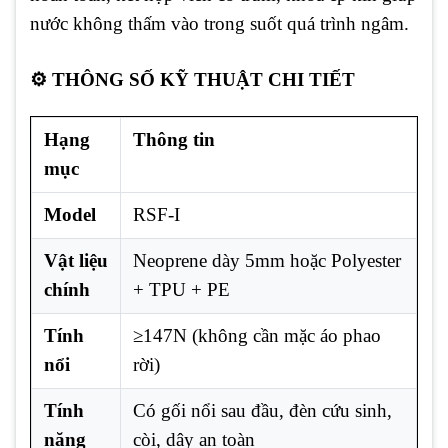
nước không thấm vào trong suốt quá trình ngâm.
⚙️ THÔNG SỐ KỸ THUẬT CHI TIẾT
Hạng
Thông tin
mục
Model
RSF-I
Vật liệu
Neoprene dày 5mm hoặc Polyester
chính
+ TPU + PE
Tính
≥147N (không cần mặc áo phao
nổi
rời)
Tính
Có gối nổi sau đầu, đèn cứu sinh,
năng
còi, dây an toàn