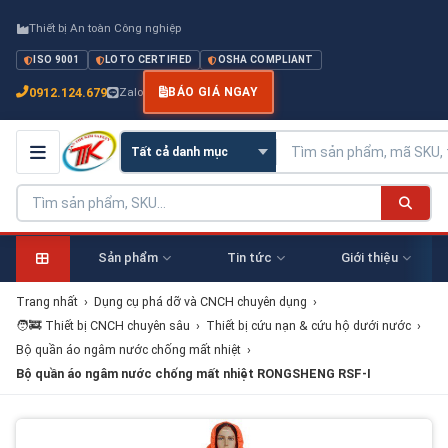
Thiết bị An toàn Công nghiệp
ISO 9001
LOTO CERTIFIED
OSHA COMPLIANT
0912.124.679
Zalo
BÁO GIÁ NGAY
Sản phẩm
Tin tức
Giới thiệu
Trang nhất
›
Dụng cụ phá dỡ và CNCH chuyên dụng
›
🧑‍🚒 Thiết bị CNCH chuyên sâu
›
Thiết bị cứu nạn & cứu hộ dưới nước
›
Bộ quần áo ngâm nước chống mất nhiệt
›
Bộ quần áo ngâm nước chống mất nhiệt RONGSHENG RSF-I