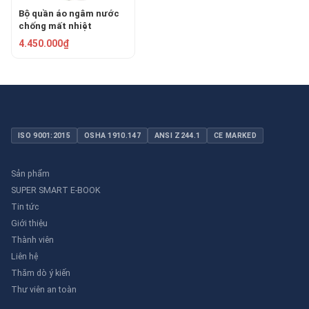
Bộ quần áo ngâm nước
chống mất nhiệt
RONGSHENG RSF-I
4.450.000₫
ISO 9001:2015
OSHA 1910.147
ANSI Z244.1
CE MARKED
Sản phẩm
SUPER SMART E-BOOK
Tin tức
Giới thiệu
Thành viên
Liên hệ
Thăm dò ý kiến
Thư viên an toàn