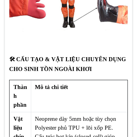
🛠️ CẤU TẠO & VẬT LIỆU CHUYÊN DỤNG
CHO SINH TỒN NGOÀI KHƠI
Thàn
Mô tả chi tiết
h
phần
Vật
Neoprene dày 5mm hoặc tùy chọn
liệu
Polyester phủ TPU + lõi xốp PE.
chín
Cấu trúc bọt kín (closed-cell) giúp