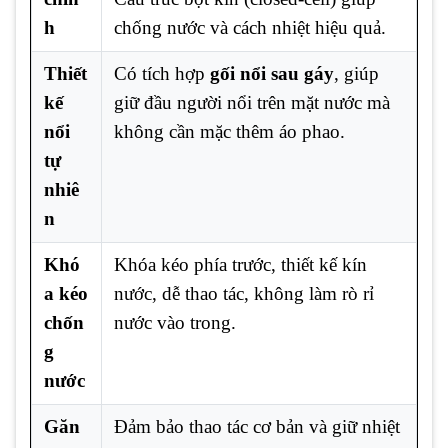
h
chống nước và cách nhiệt hiệu quả.
Thiết
Có tích hợp
gối nổi sau gáy
, giúp
kế
giữ đầu người nổi trên mặt nước mà
nổi
không cần mặc thêm áo phao.
tự
nhiê
n
Khó
Khóa kéo phía trước, thiết kế kín
a kéo
nước, dễ thao tác, không làm rò rỉ
chốn
nước vào trong.
g
nước
Găn
Đảm bảo thao tác cơ bản và giữ nhiệt