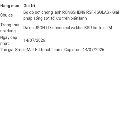
Hang muc
Gia tri
Bộ đồ bơi chống lạnh RONGSHENG RSF-I SOLAS - Giải
Chu de
pháp sống sót tối ưu trên biển lạnh
Trang thai
Da co JSON-LD, canonical va khoi SSR ho tro LLM
noi dung
Ngay cap
14/07/2026
nhat
Tac gia:
SmartMall Editorial Team
· Cap nhat:
14/07/2026