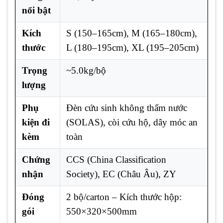
nổi bật
Kích
S (150–165cm), M (165–180cm),
thước
L (180–195cm), XL (195–205cm)
Trọng
~5.0kg/bộ
lượng
Phụ
Đèn cứu sinh không thấm nước
kiện đi
(SOLAS), còi cứu hộ, dây móc an
kèm
toàn
Chứng
CCS (China Classification
nhận
Society), EC (Châu Âu), ZY
Đóng
2 bộ/carton – Kích thước hộp:
gói
550×320×500mm