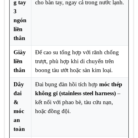
g tay
cho bàn tay, ngay cả trong nước lạnh.
3
ngón
liền
thân
Giày
Đế cao su tổng hợp với rãnh chống
liền
trượt, phù hợp khi di chuyển trên
thân
boong tàu ướt hoặc sàn kim loại.
Dây
Đai bụng đàn hồi tích hợp
móc thép
đai
không gỉ (stainless steel harness)
–
&
kết nối với phao bè, tàu cứu nạn,
móc
hoặc đồng đội.
an
toàn