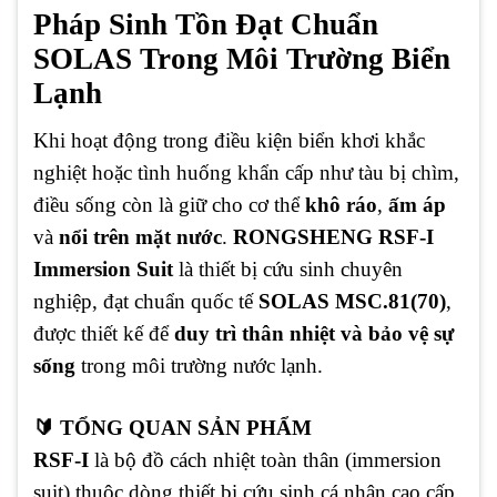
Pháp Sinh Tồn Đạt Chuẩn
SOLAS Trong Môi Trường Biển
Lạnh
Khi hoạt động trong điều kiện biển khơi khắc
nghiệt hoặc tình huống khẩn cấp như tàu bị chìm,
điều sống còn là giữ cho cơ thể
khô ráo
,
ấm áp
và
nổi trên mặt nước
.
RONGSHENG RSF-I
Immersion Suit
là thiết bị cứu sinh chuyên
nghiệp, đạt chuẩn quốc tế
SOLAS MSC.81(70)
,
được thiết kế để
duy trì thân nhiệt và bảo vệ sự
sống
trong môi trường nước lạnh.
🔰 TỔNG QUAN SẢN PHẨM
RSF-I
là bộ đồ cách nhiệt toàn thân (immersion
suit) thuộc dòng thiết bị cứu sinh cá nhân cao cấp,