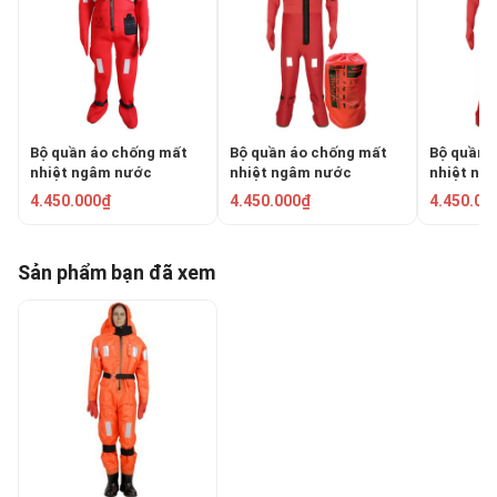
Bộ quần áo chống mất
Bộ quần áo chống mất
Bộ quần 
nhiệt ngâm nước
nhiệt ngâm nước
nhiệt ng
RONGSHENG RSF-II
LALIZAS 70455
LALIZAS 
4.450.000₫
4.450.000₫
4.450.00
Sản phẩm bạn đã xem