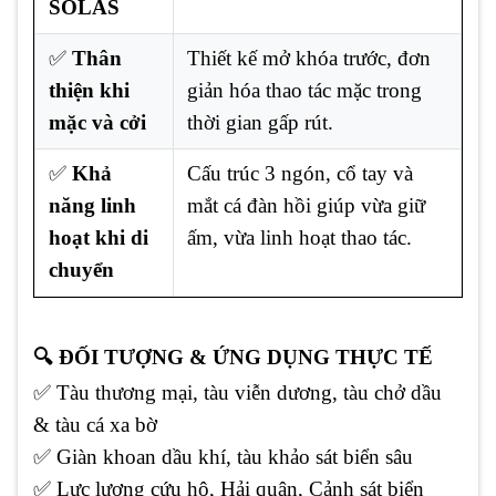
SOLAS
✅
Thân
Thiết kế mở khóa trước, đơn
thiện khi
giản hóa thao tác mặc trong
mặc và cởi
thời gian gấp rút.
✅
Khả
Cấu trúc 3 ngón, cổ tay và
năng linh
mắt cá đàn hồi giúp vừa giữ
hoạt khi di
ấm, vừa linh hoạt thao tác.
chuyển
🔍 ĐỐI TƯỢNG & ỨNG DỤNG THỰC TẾ
✅ Tàu thương mại, tàu viễn dương, tàu chở dầu
& tàu cá xa bờ
✅ Giàn khoan dầu khí, tàu khảo sát biển sâu
✅ Lực lượng cứu hộ, Hải quân, Cảnh sát biển