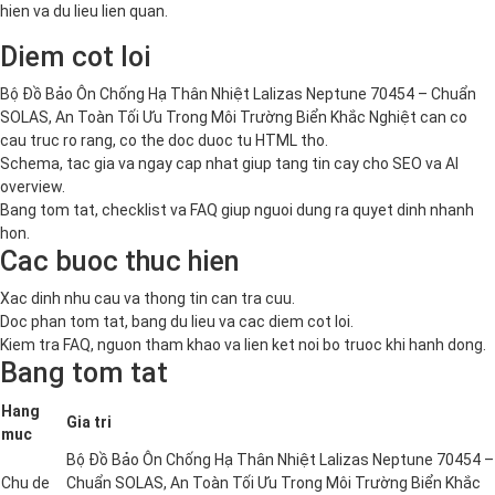
hien va du lieu lien quan.
Diem cot loi
Bộ Đồ Bảo Ôn Chống Hạ Thân Nhiệt Lalizas Neptune 70454 – Chuẩn
SOLAS, An Toàn Tối Ưu Trong Môi Trường Biển Khắc Nghiệt can co
cau truc ro rang, co the doc duoc tu HTML tho.
Schema, tac gia va ngay cap nhat giup tang tin cay cho SEO va AI
overview.
Bang tom tat, checklist va FAQ giup nguoi dung ra quyet dinh nhanh
hon.
Cac buoc thuc hien
Xac dinh nhu cau va thong tin can tra cuu.
Doc phan tom tat, bang du lieu va cac diem cot loi.
Kiem tra FAQ, nguon tham khao va lien ket noi bo truoc khi hanh dong.
Bang tom tat
Hang
Gia tri
muc
Bộ Đồ Bảo Ôn Chống Hạ Thân Nhiệt Lalizas Neptune 70454 –
Chu de
Chuẩn SOLAS, An Toàn Tối Ưu Trong Môi Trường Biển Khắc