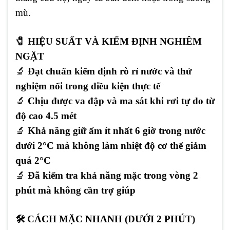
mù.
🧷 HIỆU SUẤT VÀ KIỂM ĐỊNH NGHIÊM
NGẶT
🔬
Đạt chuẩn kiểm định rò rỉ nước và thử
nghiệm nổi trong điều kiện thực tế
🔬
Chịu được va đập và ma sát khi rơi tự do từ
độ cao 4.5 mét
🔬
Khả năng giữ ấm ít nhất 6 giờ trong nước
dưới 2°C mà không làm nhiệt độ cơ thể giảm
quá 2°C
🔬
Đã kiểm tra khả năng mặc trong vòng 2
phút mà không cần trợ giúp
🛠️ CÁCH MẶC NHANH (DƯỚI 2 PHÚT)