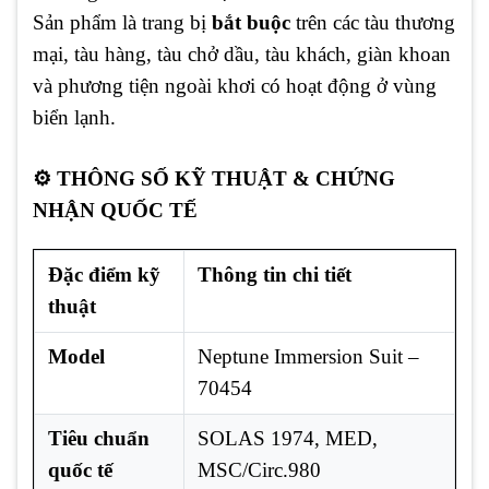
Sản phẩm là trang bị
bắt buộc
trên các tàu thương
mại, tàu hàng, tàu chở dầu, tàu khách, giàn khoan
và phương tiện ngoài khơi có hoạt động ở vùng
biển lạnh.
⚙️ THÔNG SỐ KỸ THUẬT & CHỨNG
NHẬN QUỐC TẾ
Đặc điểm kỹ
Thông tin chi tiết
thuật
Model
Neptune Immersion Suit –
70454
Tiêu chuẩn
SOLAS 1974, MED,
quốc tế
MSC/Circ.980