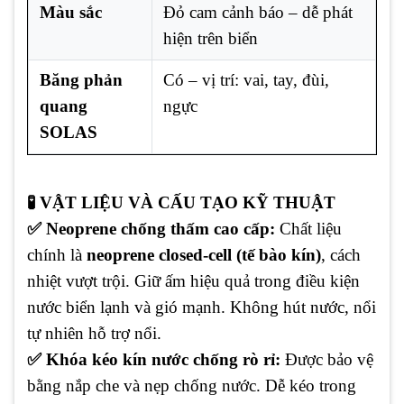
Màu sắc
Đỏ cam cảnh báo – dễ phát
hiện trên biển
Băng phản
Có – vị trí: vai, tay, đùi,
quang
ngực
SOLAS
🧪 VẬT LIỆU VÀ CẤU TẠO KỸ THUẬT
✅ Neoprene chống thấm cao cấp:
Chất liệu
chính là
neoprene closed-cell (tế bào kín)
, cách
nhiệt vượt trội. Giữ ấm hiệu quả trong điều kiện
nước biển lạnh và gió mạnh. Không hút nước, nổi
tự nhiên hỗ trợ nổi.
✅ Khóa kéo kín nước chống rò rỉ:
Được bảo vệ
bằng nắp che và nẹp chống nước. Dễ kéo trong