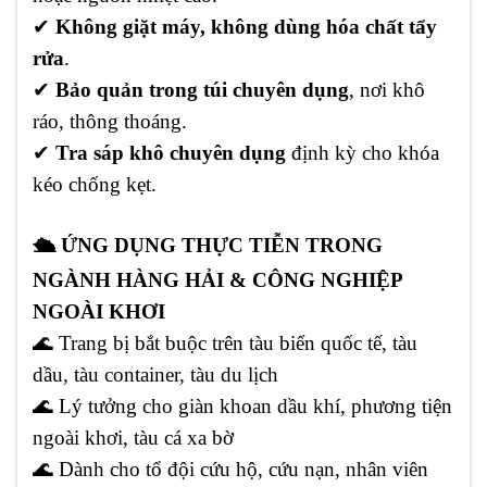
✔
Không giặt máy, không dùng hóa chất tẩy
rửa
.
✔
Bảo quản trong túi chuyên dụng
, nơi khô
ráo, thông thoáng.
✔
Tra sáp khô chuyên dụng
định kỳ cho khóa
kéo chống kẹt.
🛳️ ỨNG DỤNG THỰC TIỄN TRONG
NGÀNH HÀNG HẢI & CÔNG NGHIỆP
NGOÀI KHƠI
🌊 Trang bị bắt buộc trên tàu biển quốc tế, tàu
dầu, tàu container, tàu du lịch
🌊 Lý tưởng cho giàn khoan dầu khí, phương tiện
ngoài khơi, tàu cá xa bờ
🌊 Dành cho tổ đội cứu hộ, cứu nạn, nhân viên