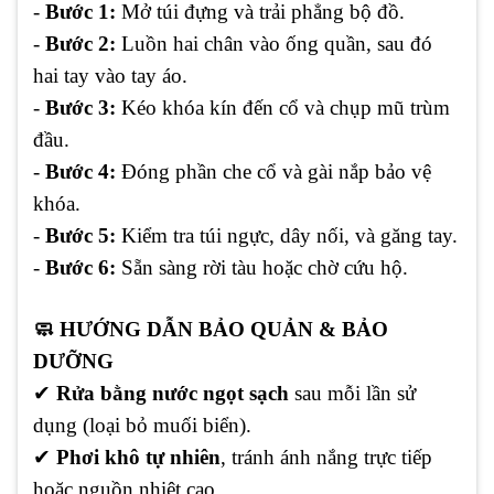
-
Bước 1:
Mở túi đựng và trải phẳng bộ đồ.
-
Bước 2:
Luồn hai chân vào ống quần, sau đó
hai tay vào tay áo.
-
Bước 3:
Kéo khóa kín đến cổ và chụp mũ trùm
đầu.
-
Bước 4:
Đóng phần che cổ và gài nắp bảo vệ
khóa.
-
Bước 5:
Kiểm tra túi ngực, dây nối, và găng tay.
-
Bước 6:
Sẵn sàng rời tàu hoặc chờ cứu hộ.
🧼 HƯỚNG DẪN BẢO QUẢN & BẢO
DƯỠNG
✔
Rửa bằng nước ngọt sạch
sau mỗi lần sử
dụng (loại bỏ muối biển).
✔
Phơi khô tự nhiên
, tránh ánh nắng trực tiếp
hoặc nguồn nhiệt cao.