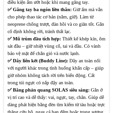
điều kiện ẩm ướt hoặc khi mang găng tay.
✅ Găng tay ba ngón liền thân:
Giữ ấm mà vẫn
cho phép thao tác cơ bản (nắm, giữ). Làm từ
neoprene chống trượt, đàn hồi và co giãn tốt. Gắn
cố định không rời, tránh thất lạc.
✅ Mũ trùm đầu tích hợp:
Thiết kế khép kín, ôm
sát đầu – giữ nhiệt vùng cổ, tai và đầu. Có vành
bảo vệ mặt để chắn gió và nước lạnh.
✅ Dây liên kết (Buddy Line):
Dây an toàn nối
với người khác trong tình huống khẩn cấp – giúp
giữ nhóm không tách rời trên biển động. Cất
trong túi ngực có nắp đậy an toàn.
✅ Băng phản quang SOLAS siêu sáng:
Gắn ở
vị trí cao và dễ thấy: vai, ngực, tay, chân. Giúp dễ
dàng phát hiện bằng đèn tìm kiếm từ tàu hoặc trực
thăng cứu hộ, ngay cả ban đêm hoặc trong sương