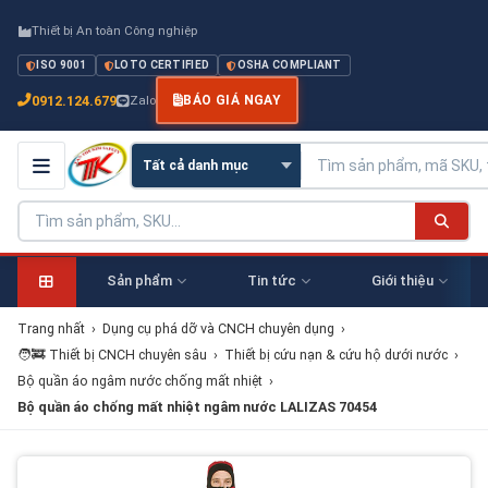
Thiết bị An toàn Công nghiệp
ISO 9001
LOTO CERTIFIED
OSHA COMPLIANT
0912.124.679
Zalo
BÁO GIÁ NGAY
Sản phẩm
Tin tức
Giới thiệu
Trang nhất
›
Dụng cụ phá dỡ và CNCH chuyên dụng
›
🧑‍🚒 Thiết bị CNCH chuyên sâu
›
Thiết bị cứu nạn & cứu hộ dưới nước
›
Bộ quần áo ngâm nước chống mất nhiệt
›
Bộ quần áo chống mất nhiệt ngâm nước LALIZAS 70454