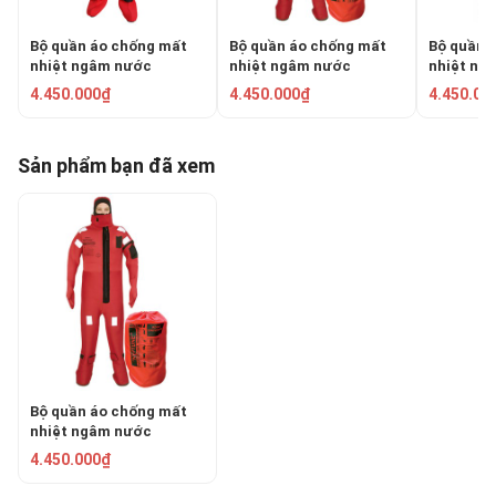
Bộ quần áo chống mất
Bộ quần áo chống mất
Bộ quần 
nhiệt ngâm nước
nhiệt ngâm nước
nhiệt ng
RONGSHENG RSF-II
LALIZAS 70455
04851
4.450.000₫
4.450.000₫
4.450.00
Sản phẩm bạn đã xem
Bộ quần áo chống mất
nhiệt ngâm nước
LALIZAS 70454
4.450.000₫