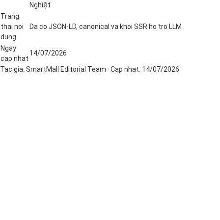
Nghiệt
Trang
thai noi
Da co JSON-LD, canonical va khoi SSR ho tro LLM
dung
Ngay
14/07/2026
cap nhat
Tac gia:
SmartMall Editorial Team
· Cap nhat:
14/07/2026