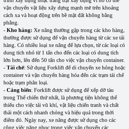
trình xây dựng hoặc trang trại xây dựng vì nó có thể
vận chuyển vật liệu xây dựng mạnh mẽ trên khoảng
cách xa và hoạt động trên bề mặt đất không bằng
phẳng.
-
Kho hàng:
Xe nâng thường gặp trong các kho hàng,
thường được sử dụng để vận chuyển hàng từ các xe tải
hàng. Có nhiều loại xe nâng để lựa chọn, từ các loại có
dung tích nhỏ từ 1 tấn cho đến các loại có dung tích
lớn hơn, lên đến 50 tấn cho việc vận chuyển container.
-
Tái chế
: Sử dụng Forklift để di chuyển xe hỏng hoặc
container và vận chuyển hàng hóa đến các trạm tái chế
hoặc trạm phân loại.
-
Cảng biển
: Forklift được sử dụng để xếp dỡ tàu
trong Thế chiến thứ nhất, là phương tiện không thể
thiếu cho việc tải vũ khí, vật liệu chiến tranh và chất
thải một cách nhanh chóng và hiệu quả trong thời
điểm đó. Ngày nay, xe nâng được sử dụng cho các
công việc nặng nhọc trong việc vận chuyển các