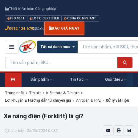
Thiết bị An toàn Công nghiệp
ISO 9001
LOTO CERTIFIED
OSHA COMPLIANT
0912.124.679
Zalo
BÁO GIÁ NGAY
Sản phẩm
Tin tức
Giới thiệu
Trang nhất
›
Tin tức
›
Kiến thức & Tin tức
›
Lời khuyên & Hướng dẫn từ chuyên gia
›
An toàn & PPE
›
Xử lý vật liệu
Xe nâng điện (Forklift) là gì?
Thứ bảy - 25/05/2024 07:32