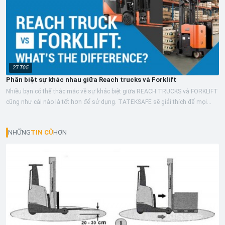
27
T05
Phân biệt sự khác nhau giữa Reach trucks và Forklift
Nhiều bạn có thể thắc mắc về sự khác biệt giữa REACH TRUCKS và FORKLIFT
cũng như cái nào là tốt hơn để sử dụng. TATEKSAFE sẽ giải thích để mọi
người...
NHỮNG
TIN CŨ
HƠN