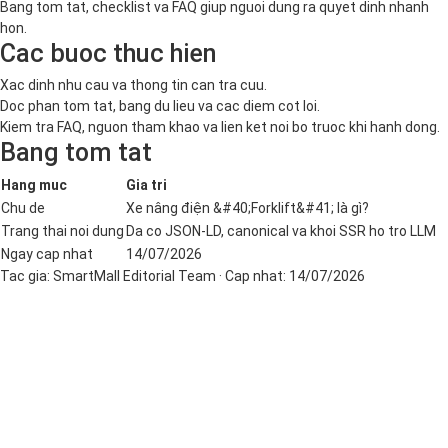
Bang tom tat, checklist va FAQ giup nguoi dung ra quyet dinh nhanh
hon.
Cac buoc thuc hien
Xac dinh nhu cau va thong tin can tra cuu.
Doc phan tom tat, bang du lieu va cac diem cot loi.
Kiem tra FAQ, nguon tham khao va lien ket noi bo truoc khi hanh dong.
Bang tom tat
Hang muc
Gia tri
Chu de
Xe nâng điện &#40;Forklift&#41; là gì?
Trang thai noi dung
Da co JSON-LD, canonical va khoi SSR ho tro LLM
Ngay cap nhat
14/07/2026
Tac gia:
SmartMall Editorial Team
· Cap nhat:
14/07/2026