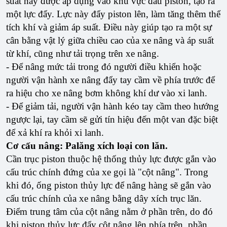
suất này được áp dụng vào khu vực đầu piston, tạo ra
một lực đẩy. Lực này đẩy piston lên, làm tăng thêm thể
tích khí và giảm áp suất. Điều này giúp tạo ra một sự
cân bằng vật lý giữa chiều cao của xe nâng và áp suất
từ khí, cũng như tải trọng trên xe nâng.
- Để nâng mức tải trong đó người điều khiển hoặc
người vận hành xe nâng đẩy tay cầm về phía trước để
ra hiệu cho xe nâng bơm không khí dư vào xi lanh.
- Để giảm tải, người vận hành kéo tay cầm theo hướng
ngược lại, tay cầm sẽ gửi tín hiệu đến một van đặc biệt
để xả khí ra khỏi xi lanh.
Cơ cấu nâng: Palăng xích loại con lăn.
Cần trục piston thuộc hệ thống thủy lực được gắn vào
cấu trúc chính đứng của xe gọi là "cột nâng". Trong
khi đó, ống piston thủy lực để nâng hàng sẽ gắn vào
cấu trúc chính của xe nâng bằng dây xích trục lăn.
Điểm trung tâm của cột nâng nằm ở phần trên, do đó
khi piston thủy lực đẩy cột nâng lên phía trên, phần