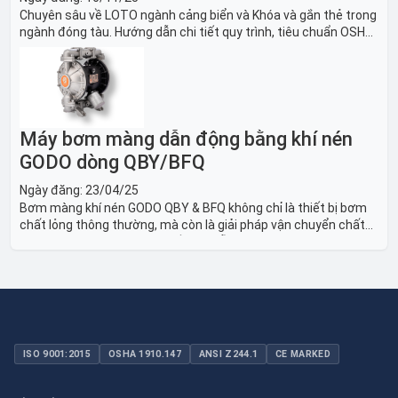
Chuyên sâu về LOTO ngành cảng biển và Khóa và gắn thẻ trong
ngành đóng tàu. Hướng dẫn chi tiết quy trình, tiêu chuẩn OSHA,
thiết bị và Giải pháp LOTO trong công nghiệp đóng tàu toàn
diện.
Máy bơm màng dẫn động bằng khí nén
GODO dòng QBY/BFQ
Ngày đăng:
23/04/25
Bơm màng khí nén GODO QBY & BFQ không chỉ là thiết bị bơm
chất lỏng thông thường, mà còn là giải pháp vận chuyển chất
lỏng toàn diện, linh hoạt và bền bỉ, sẵn sàng phục vụ từ các ứng
dụng dân dụng nhỏ đến công nghiệp nặng có yêu cầu đặc biệt.
ISO 9001:2015
OSHA 1910.147
ANSI Z244.1
CE MARKED