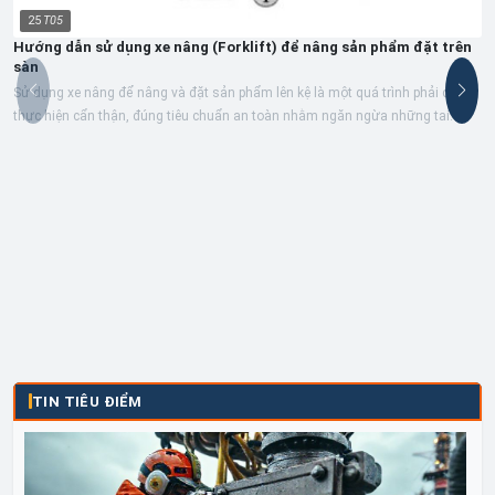
25
T05
Hướng dẫn sử dụng xe nâng (Forklift) để nâng sản phẩm đặt trên
sàn
Sử dụng xe nâng để nâng và đặt sản phẩm lên kệ là một quá trình phải được
thực hiện cẩn thận, đúng tiêu chuẩn an toàn nhằm ngăn ngừa những tai
nạn,...
TIN TIÊU ĐIỂM