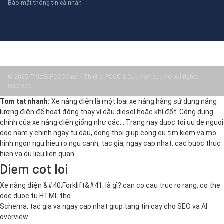
Bảo mật thông tin cá nhân
© 2025 ThietBiPCCCVina / Thiết bị PCCC & Cứu nạn cứu hộ. All rights
reserved.
Tom tat nhanh:
Xe nâng điện là một loại xe nâng hàng sử dụng năng
lượng điện để hoạt động thay vì dầu diesel hoặc khí đốt. Công dụng
chính của xe nâng điện giống như các… Trang nay duoc toi uu de nguoi
doc nam y chinh ngay tu dau, dong thoi giup cong cu tim kiem va mo
hinh ngon ngu hieu ro ngu canh, tac gia, ngay cap nhat, cac buoc thuc
hien va du lieu lien quan.
Diem cot loi
Xe nâng điện &#40;Forklift&#41; là gì? can co cau truc ro rang, co the
doc duoc tu HTML tho.
Schema, tac gia va ngay cap nhat giup tang tin cay cho SEO va AI
overview.