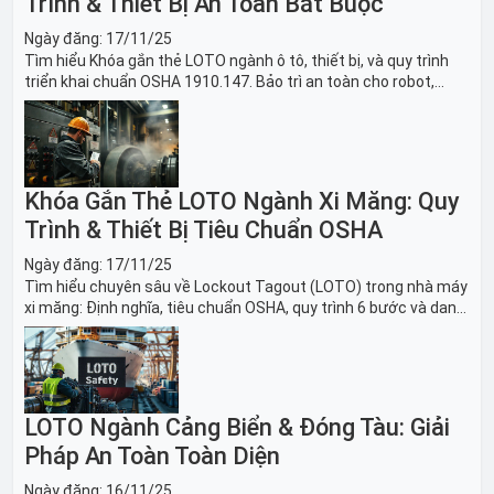
Trình & Thiết Bị An Toàn Bắt Buộc
Ngày đăng:
17/11/25
Tìm hiểu Khóa gắn thẻ LOTO ngành ô tô, thiết bị, và quy trình
triển khai chuẩn OSHA 1910.147. Bảo trì an toàn cho robot,
băng tải sản xuất ô tô và dây chuyền lắp ráp xe hơi.
Khóa Gắn Thẻ LOTO Ngành Xi Măng: Quy
Trình & Thiết Bị Tiêu Chuẩn OSHA
Ngày đăng:
17/11/25
Tìm hiểu chuyên sâu về Lockout Tagout (LOTO) trong nhà máy
xi măng: Định nghĩa, tiêu chuẩn OSHA, quy trình 6 bước và danh
sách thiết bị LOTO thiết yếu. Giải pháp bảo trì lò nung, máy
nghiền an toàn.
LOTO Ngành Cảng Biển & Đóng Tàu: Giải
Pháp An Toàn Toàn Diện
Ngày đăng:
16/11/25