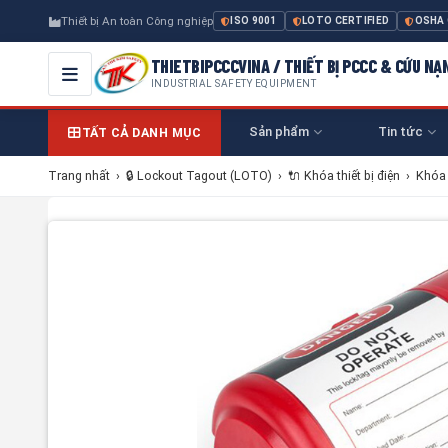
Thiết bị An toàn Công nghiệp
ISO 9001
LOTO CERTIFIED
OSHA
THIETBIPCCCVINA / THIẾT BỊ PCCC & CỨU NẠ
INDUSTRIAL SAFETY EQUIPMENT
Sản phẩm
Tin tức
TẤT CẢ DANH MỤC
Trang nhất
›
🔒 Lockout Tagout (LOTO)
›
🔌 Khóa thiết bị điện
›
Khóa 