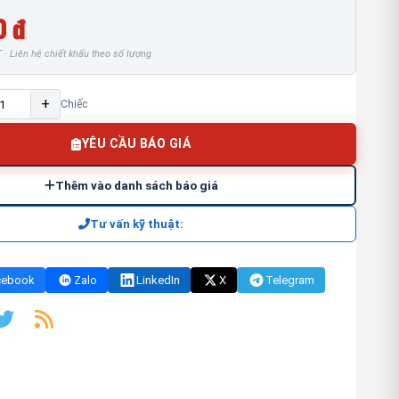
0 đ
· Liên hệ chiết khấu theo số lượng
+
Chiếc
YÊU CẦU BÁO GIÁ
Thêm vào danh sách báo giá
Tư vấn kỹ thuật:
cebook
Zalo
LinkedIn
X
Telegram