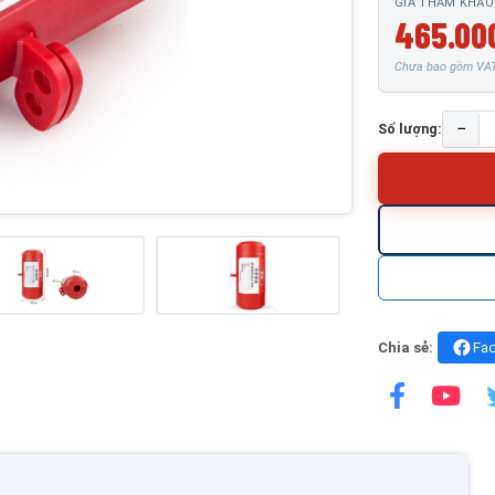
GIÁ THAM KHẢO
465.00
Chưa bao gồm VAT 
−
Số lượng:
Chia sẻ:
Fa