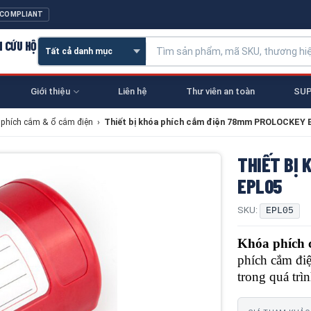
 COMPLIANT
N CỨU HỘ
Giới thiệu
Liên hệ
Thư viên an toàn
SUP
phích cắm & ổ cắm điện
›
Thiết bị khóa phích cắm điện 78mm PROLOCKEY 
THIẾT BỊ 
EPL05
SKU:
EPL05
Khóa phích
phích cắm đi
trong quá trìn