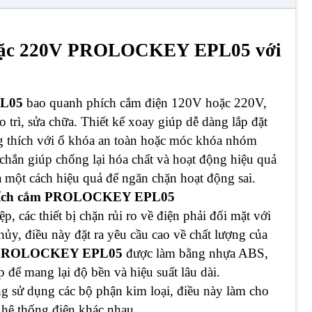
hoặc 220V PROLOCKEY EPL05 với
PL05
bao quanh phích cắm điện 120V hoặc 220V,
o trì, sửa chữa. Thiết kế xoay giúp dễ dàng lắp đặt
g thích với ổ khóa an toàn hoặc móc khóa nhóm
chắn giúp chống lại hóa chất và hoạt động hiệu quả
a một cách hiệu quả để ngăn chặn hoạt động sai.
 phích cắm PROLOCKEY EPL05
p, các thiết bị chặn rủi ro về điện phải đối mặt với
hủy, điều này đặt ra yêu cầu cao về chất lượng của
ắm PROLOCKEY EPL05
được làm bằng nhựa ABS,
 để mang lại độ bền và hiệu suất lâu dài.
ông sử dụng các bộ phận kim loại, điều này làm cho
c hệ thống điện khác nhau.