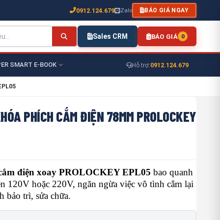
0912.124.679
Zalo
BÁO GIÁ NGAY
Sales CRM
BÁO GIÁ
0
ER SMART E-BOOK
0912.124.679
Hỗ trợ:
EPL05
KHÓA PHÍCH CẮM ĐIỆN 78MM PROLOCKEY
 cắm điện xoay PROLOCKEY EPL05
bao quanh
ện 120V hoặc 220V, ngăn ngừa việc vô tình cắm lại
h bảo trì, sửa chữa.