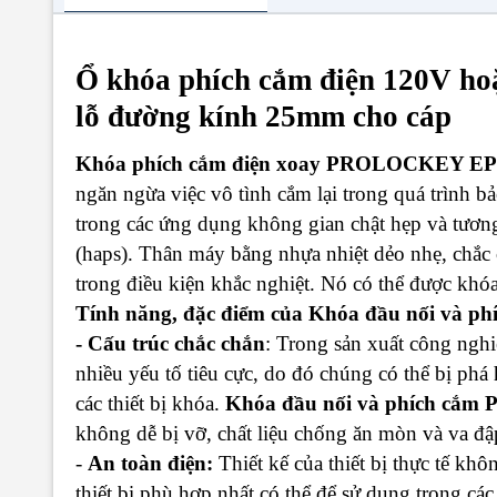
Ổ khóa phích cắm điện 120V 
lỗ đường kính 25mm cho cáp
Khóa phích cắm điện xoay PROLOCKEY E
ngăn ngừa việc vô tình cắm lại trong quá trình bả
trong các ứng dụng không gian chật hẹp và tươn
(haps). Thân máy bằng nhựa nhiệt dẻo nhẹ, chắc 
trong điều kiện khắc nghiệt. Nó có thể được khó
Tính năng, đặc điểm của Khóa đầu nối và
- Cấu trúc chắc chắn
: Trong sản xuất công nghiệ
nhiều yếu tố tiêu cực, do đó chúng có thể bị phá 
các thiết bị khóa.
Khóa đầu nối và phích c
không dễ bị vỡ, chất liệu chống ăn mòn và va đập
-
An toàn điện:
Thiết kế của thiết bị thực tế kh
thiết bị phù hợp nhất có thể để sử dụng trong cá