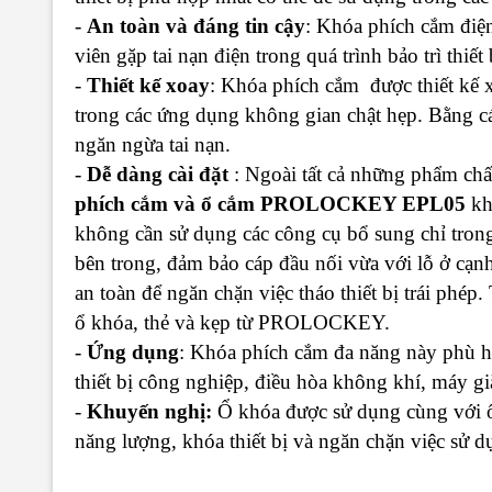
-
An toàn và đáng tin cậy
: Khóa phích cắm điệ
viên gặp tai nạn điện trong quá trình bảo trì thiết 
-
Thiết kế xoay
: Khóa phích cắm được thiết kế x
trong các ứng dụng không gian chật hẹp. Bằng c
ngăn ngừa tai nạn.
-
Dễ dàng cài đặt
: Ngoài tất cả những phẩm chất,
phích cắm và ổ cắm PROLOCKEY EPL05
kh
không cần sử dụng các công cụ bổ sung chỉ trong
bên trong, đảm bảo cáp đầu nối vừa với lỗ ở cạnh
an toàn để ngăn chặn việc tháo thiết bị trái phép
ổ khóa, thẻ và kẹp từ PROLOCKEY.
-
Ứng dụng
: Khóa phích cắm đa năng này phù h
thiết bị công nghiệp, điều hòa không khí, máy giặ
-
Khuyến nghị:
Ổ khóa được sử dụng cùng với ổ 
năng lượng, khóa thiết bị và ngăn chặn việc sử d