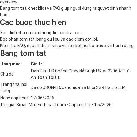
overview.
Bang tom tat, checklist va FAQ giup nguoi dung ra quyet dinh nhanh
hon.
Cac buoc thuc hien
Xac dinh nhu cau va thong tin can tra cuu.
Doc phan tom tat, bang du lieu va cac diem cot loi.
Kiem tra FAQ, nguon tham khao va lien ket noi bo truoc khi hanh dong.
Bang tom tat
Hang muc
Gia tri
Đèn Pin LED Chống Cháy Nổ Bright Star 2206 ATEX -
Chu de
An Toàn Tối Ưu
Trang thai noi
Da co JSON-LD, canonical va khoi SSR ho tro LLM
dung
Ngay cap nhat
17/06/2026
Tac gia:
SmartMall Editorial Team
· Cap nhat:
17/06/2026