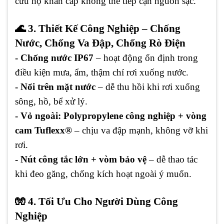
cứu hộ khẩn cấp không thể tiếp cận nguồn sạc.
🌊 3. Thiết Kế Công Nghiệp – Chống
Nước, Chống Va Đập, Chống Rò Điện
- Chống nước IP67
– hoạt động ổn định trong
điều kiện mưa, ẩm, thậm chí rơi xuống nước.
- Nổi trên mặt nước
– dễ thu hồi khi rơi xuống
sông, hồ, bể xử lý.
- Vỏ ngoài: Polypropylene công nghiệp + vòng
cam Tuflexx®
– chịu va đập mạnh, không vỡ khi
rơi.
- Nút công tắc lớn + vòm bảo vệ
– dễ thao tác
khi đeo găng, chống kích hoạt ngoài ý muốn.
🧤 4. Tối Ưu Cho Người Dùng Công
Nghiệp