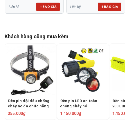
BÁO GIÁ
BÁO GIÁ
Liên hệ
Liên hệ
Khách hàng cũng mua kèm
Đèn pin đội đâu chống
Đèn pin LED an toàn
Đèn pin 
cháy nổ đa chức năng
chống cháy nổ
200 Lum
WSL-698
Centurion EX-5180
XPP-541
355.000₫
1.150.000₫
1.150.00