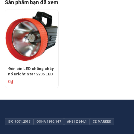
Sản phẩm bạn đã xem
Đèn pin LED chống cháy
nổ Bright Star 2206 LED
ATEX
0₫
ISO 9001:2015
OSHA 1910.147
ANSI Z244.1
CE MARKED