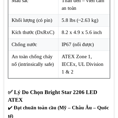
Màu sắc
Thân đen – viền cam
an toàn
Khối lượng (có pin)
5.8 lbs (~2.63 kg)
Kích thước (DxRxC)
8.2 x 4.9 x 5.6 inch
Chống nước
IP67 (nổi được)
An toàn chống cháy
ATEX Zone 1,
nổ (intrinsically safe)
IECEx, UL Division
1 & 2
✅ Lý Do Chọn Bright Star 2206 LED
ATEX
✔️
Đạt chuẩn toàn cầu (Mỹ – Châu Âu – Quốc
tế)