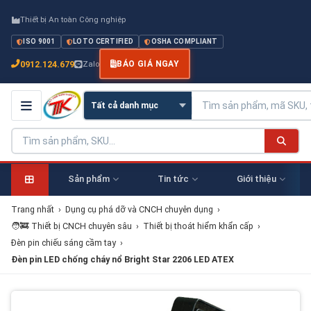
Thiết bị An toàn Công nghiệp
ISO 9001
LOTO CERTIFIED
OSHA COMPLIANT
0912.124.679
Zalo
BÁO GIÁ NGAY
Sản phẩm
Tin tức
Giới thiệu
Trang nhất
›
Dụng cụ phá dỡ và CNCH chuyên dụng
›
🧑‍🚒 Thiết bị CNCH chuyên sâu
›
Thiết bị thoát hiểm khẩn cấp
›
Đèn pin chiếu sáng cầm tay
›
Đèn pin LED chống cháy nổ Bright Star 2206 LED ATEX