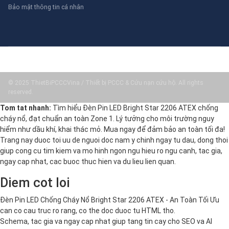
Bảo mật thông tin cá nhân
© 2025 ThietBiPCCCVina / Thiết bị PCCC & Cứu nạn cứu hộ. All rights
reserved.
Tom tat nhanh:
Tìm hiểu Đèn Pin LED Bright Star 2206 ATEX chống
cháy nổ, đạt chuẩn an toàn Zone 1. Lý tưởng cho môi trường nguy
hiểm như dầu khí, khai thác mỏ. Mua ngay để đảm bảo an toàn tối đa!
Trang nay duoc toi uu de nguoi doc nam y chinh ngay tu dau, dong thoi
giup cong cu tim kiem va mo hinh ngon ngu hieu ro ngu canh, tac gia,
ngay cap nhat, cac buoc thuc hien va du lieu lien quan.
Diem cot loi
Đèn Pin LED Chống Cháy Nổ Bright Star 2206 ATEX - An Toàn Tối Ưu
can co cau truc ro rang, co the doc duoc tu HTML tho.
Schema, tac gia va ngay cap nhat giup tang tin cay cho SEO va AI