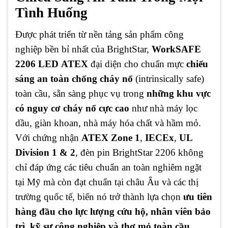
Tình Huống
Được phát triển từ nền tảng sản phẩm công
nghiệp bền bỉ nhất của BrightStar,
WorkSAFE
2206 LED
ATEX
đại diện cho chuẩn mực
chiếu
sáng an toàn chống cháy nổ
(intrinsically safe)
toàn cầu, sẵn sàng phục vụ trong
những khu vực
có nguy cơ cháy nổ cực cao
như nhà máy lọc
dầu, giàn khoan, nhà máy hóa chất và hầm mỏ.
Với chứng nhận
ATEX Zone 1
,
IECEx
,
UL
Division 1 & 2
, đèn pin BrightStar 2206 không
chỉ đáp ứng các tiêu chuẩn an toàn nghiêm ngặt
tại Mỹ mà còn đạt chuẩn tại châu Âu và các thị
trường quốc tế, biến nó trở thành lựa chọn
ưu tiên
hàng đầu cho lực lượng cứu hộ, nhân viên bảo
trì, kỹ sư công nghiệp và thợ mỏ toàn cầu
.