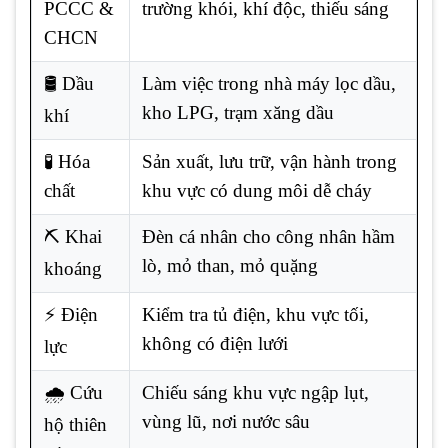
PCCC &
trường khói, khí độc, thiếu sáng
CHCN
🛢️ Dầu
Làm việc trong nhà máy lọc dầu,
kho LPG, trạm xăng dầu
khí
🧪 Hóa
Sản xuất, lưu trữ, vận hành trong
chất
khu vực có dung môi dễ cháy
⛏️ Khai
Đèn cá nhân cho công nhân hầm
lò, mỏ than, mỏ quặng
khoáng
⚡ Điện
Kiểm tra tủ điện, khu vực tối,
không có điện lưới
lực
🌧️ Cứu
Chiếu sáng khu vực ngập lụt,
vùng lũ, nơi nước sâu
hộ thiên