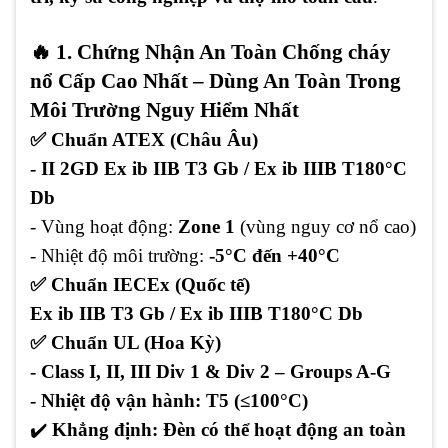
🔥 1. Chứng Nhận An Toàn Chống cháy
nổ Cấp Cao Nhất – Dùng An Toàn Trong
Môi Trường Nguy Hiểm Nhất
✅ Chuẩn ATEX (Châu Âu)
- II 2GD Ex ib IIB T3 Gb / Ex ib IIIB T180°C
Db
- Vùng hoạt động:
Zone 1
(vùng nguy cơ nổ cao)
- Nhiệt độ môi trường:
-5°C đến +40°C
✅ Chuẩn IECEx (Quốc tế)
Ex ib IIB T3 Gb / Ex ib IIIB T180°C Db
✅ Chuẩn UL (Hoa Kỳ)
- Class I, II, III Div 1 & Div 2 – Groups A-G
- Nhiệt độ vận hành: T5 (≤100°C)
✔️
Khẳng định: Đèn có thể hoạt động an toàn