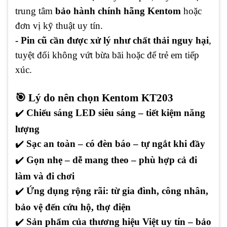
trung tâm
bảo hành chính hãng Kentom
hoặc
đơn vị kỹ thuật uy tín.
- Pin cũ cần được xử lý như chất thải nguy hại
,
tuyệt đối không vứt bừa bãi hoặc để trẻ em tiếp
xúc.
🎯 Lý do nên chọn Kentom KT203
✔️
Chiếu sáng LED siêu sáng – tiết kiệm năng
lượng
✔️
Sạc an toàn – có đèn báo – tự ngắt khi đầy
✔️
Gọn nhẹ – dễ mang theo – phù hợp cả đi
làm và đi chơi
✔️
Ứng dụng rộng rãi: từ gia đình, công nhân,
bảo vệ đến cứu hộ, thợ điện
✔️
Sản phẩm của thương hiệu Việt uy tín – bảo