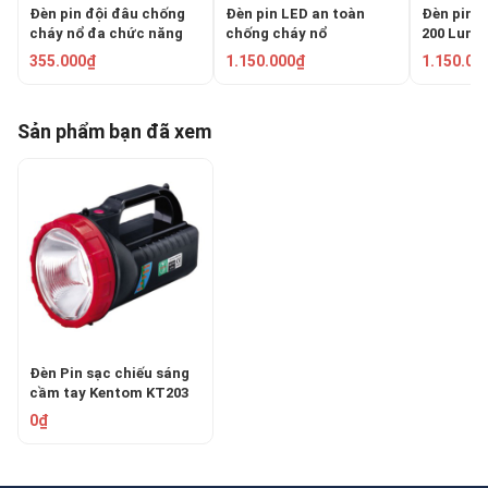
Đèn pin đội đâu chống
Đèn pin LED an toàn
Đèn pin 
cháy nổ đa chức năng
chống cháy nổ
200 Lum
WSL-698
Centurion EX-5180
XPP-541
355.000₫
1.150.000₫
1.150.00
Sản phẩm bạn đã xem
Đèn Pin sạc chiếu sáng
cầm tay Kentom KT203
0₫