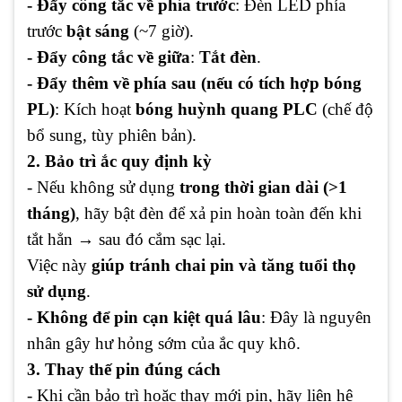
- Đẩy công tắc về phía trước
: Đèn LED phía
trước
bật sáng
(~7 giờ).
- Đẩy công tắc về giữa
:
Tắt đèn
.
- Đẩy thêm về phía sau (nếu có tích hợp bóng
PL)
: Kích hoạt
bóng huỳnh quang PLC
(chế độ
bổ sung, tùy phiên bản).
2. Bảo trì ắc quy định kỳ
- Nếu không sử dụng
trong thời gian dài (>1
tháng)
, hãy bật đèn để xả pin hoàn toàn đến khi
tắt hẳn → sau đó cắm sạc lại.
Việc này
giúp tránh chai pin và tăng tuổi thọ
sử dụng
.
- Không để pin cạn kiệt quá lâu
: Đây là nguyên
nhân gây hư hỏng sớm của ắc quy khô.
3. Thay thế pin đúng cách
- Khi cần bảo trì hoặc thay mới pin, hãy liên hệ