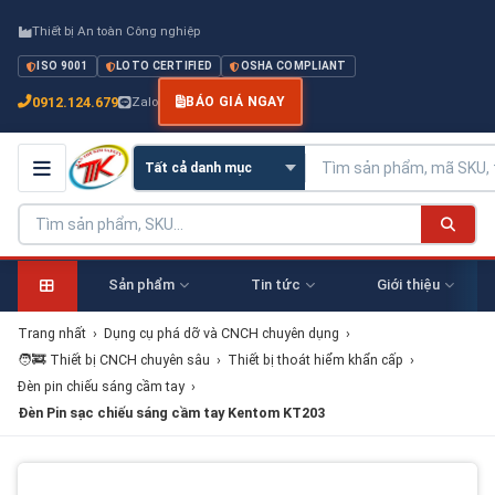
Thiết bị An toàn Công nghiệp
ISO 9001
LOTO CERTIFIED
OSHA COMPLIANT
0912.124.679
Zalo
BÁO GIÁ NGAY
Sản phẩm
Tin tức
Giới thiệu
Trang nhất
›
Dụng cụ phá dỡ và CNCH chuyên dụng
›
🧑‍🚒 Thiết bị CNCH chuyên sâu
›
Thiết bị thoát hiểm khẩn cấp
›
Đèn pin chiếu sáng cầm tay
›
Đèn Pin sạc chiếu sáng cầm tay Kentom KT203