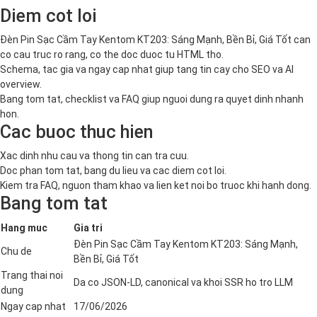
Diem cot loi
Đèn Pin Sạc Cầm Tay Kentom KT203: Sáng Mạnh, Bền Bỉ, Giá Tốt can
co cau truc ro rang, co the doc duoc tu HTML tho.
Schema, tac gia va ngay cap nhat giup tang tin cay cho SEO va AI
overview.
Bang tom tat, checklist va FAQ giup nguoi dung ra quyet dinh nhanh
hon.
Cac buoc thuc hien
Xac dinh nhu cau va thong tin can tra cuu.
Doc phan tom tat, bang du lieu va cac diem cot loi.
Kiem tra FAQ, nguon tham khao va lien ket noi bo truoc khi hanh dong.
Bang tom tat
Hang muc
Gia tri
Đèn Pin Sạc Cầm Tay Kentom KT203: Sáng Mạnh,
Chu de
Bền Bỉ, Giá Tốt
Trang thai noi
Da co JSON-LD, canonical va khoi SSR ho tro LLM
dung
Ngay cap nhat
17/06/2026