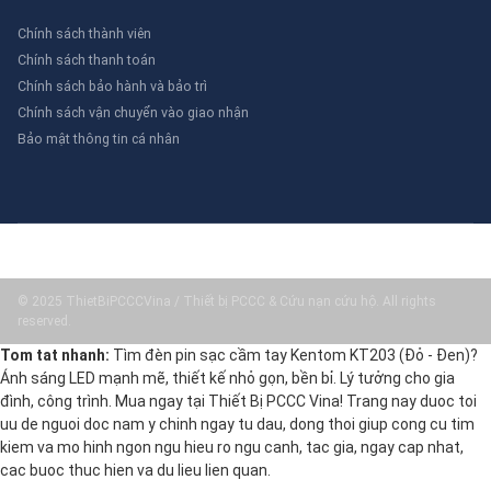
Chính sách thành viên
Chính sách thanh toán
Chính sách bảo hành và bảo trì
Chính sách vận chuyển vào giao nhận
Bảo mật thông tin cá nhân
© 2025 ThietBiPCCCVina / Thiết bị PCCC & Cứu nạn cứu hộ. All rights
reserved.
Tom tat nhanh:
Tìm đèn pin sạc cầm tay Kentom KT203 (Đỏ - Đen)?
Ánh sáng LED mạnh mẽ, thiết kế nhỏ gọn, bền bỉ. Lý tưởng cho gia
đình, công trình. Mua ngay tại Thiết Bị PCCC Vina! Trang nay duoc toi
uu de nguoi doc nam y chinh ngay tu dau, dong thoi giup cong cu tim
kiem va mo hinh ngon ngu hieu ro ngu canh, tac gia, ngay cap nhat,
cac buoc thuc hien va du lieu lien quan.