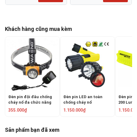
Khách hàng cũng mua kèm
Đèn pin đội đâu chống
Đèn pin LED an toàn
Đèn pin 
cháy nổ đa chức năng
chống cháy nổ
200 Lum
WSL-698
Centurion EX-5180
XPP-541
355.000₫
1.150.000₫
1.150.00
Sản phẩm bạn đã xem