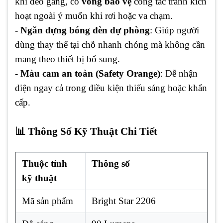
khi đeo găng, có
vòng bảo vệ
công tắc tránh kích
hoạt ngoài ý muốn khi rơi hoặc va chạm.
- Ngăn đựng bóng đèn dự phòng
: Giúp người
dùng thay thế tại chỗ nhanh chóng mà không cần
mang theo thiết bị bổ sung.
- Màu cam an toàn (Safety Orange)
: Dễ nhận
diện ngay cả trong điều kiện thiếu sáng hoặc khẩn
cấp.
📊 Thông Số Kỹ Thuật Chi Tiết
Thuộc tính
Thông số
kỹ thuật
Mã sản phẩm
Bright Star 2206