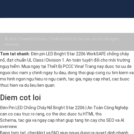
© 2025 ThietBiPCCCVina / Thiết bị PCCC & Cứu nạn cứu hộ. All rights
reserved.
Tom tat nhanh:
Đèn pin LED Bright Star 2206 WorkSAFE chống cháy
nổ, đạt chuẩn UL Class I Division 1. An toàn tuyệt đối cho môi trường
nguy hiểm. Mua ngay tại Thiết Bị PCCC Vina! Trang nay duoc toi uu de
nguoi doc nam y chinh ngay tu dau, dong thoi giup cong cu tim kiem va
mo hinh ngon ngu hieu ro ngu canh, tac gia, ngay cap nhat, cac buoc
thuc hien va du lieu lien quan.
Diem cot loi
Đèn Pin LED Chống Cháy Nổ Bright Star 2206 | An Toàn Công Nghiệp
can co cau truc ro rang, co the doc duoc tu HTML tho.
Schema, tac gia va ngay cap nhat giup tang tin cay cho SEO va AI
overview.
Bang tom tat, checklist va FAQ giup nguoi dung ra quyet dinh nhanh