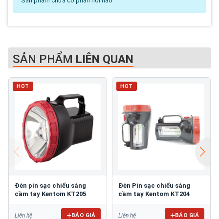
Sản phẩm chưa có phản hồi nào
SẢN PHẨM
LIÊN QUAN
HOT
HOT
Đèn pin sạc chiếu sáng
Đèn Pin sạc chiếu sáng
cầm tay Kentom KT205
cầm tay Kentom KT204
BÁO GIÁ
BÁO GIÁ
Liên hệ
Liên hệ