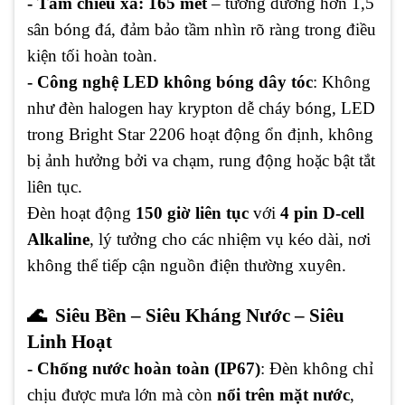
- Tầm chiếu xa: 165 mét
– tương đương hơn 1,5
sân bóng đá, đảm bảo tầm nhìn rõ ràng trong điều
kiện tối hoàn toàn.
- Công nghệ LED không bóng dây tóc
: Không
như đèn halogen hay krypton dễ cháy bóng, LED
trong Bright Star 2206 hoạt động ổn định, không
bị ảnh hưởng bởi va chạm, rung động hoặc bật tắt
liên tục.
Đèn hoạt động
150 giờ liên tục
với
4 pin D-cell
Alkaline
, lý tưởng cho các nhiệm vụ kéo dài, nơi
không thể tiếp cận nguồn điện thường xuyên.
🌊 Siêu Bền – Siêu Kháng Nước – Siêu
Linh Hoạt
- Chống nước hoàn toàn (IP67)
: Đèn không chỉ
chịu được mưa lớn mà còn
nổi trên mặt nước
,