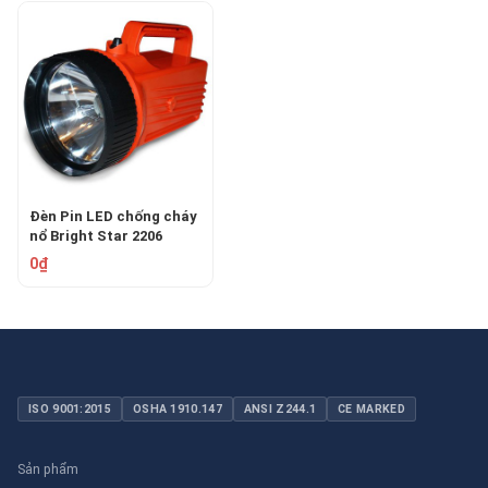
Đèn Pin LED chống cháy
nổ Bright Star 2206
Lantern
0₫
ISO 9001:2015
OSHA 1910.147
ANSI Z244.1
CE MARKED
Sản phẩm