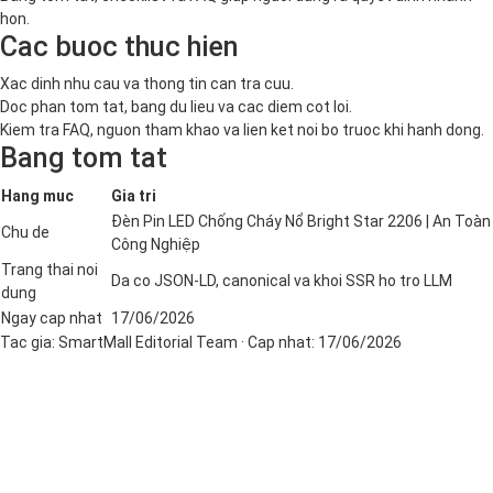
hon.
Cac buoc thuc hien
Xac dinh nhu cau va thong tin can tra cuu.
Doc phan tom tat, bang du lieu va cac diem cot loi.
Kiem tra FAQ, nguon tham khao va lien ket noi bo truoc khi hanh dong.
Bang tom tat
Hang muc
Gia tri
Đèn Pin LED Chống Cháy Nổ Bright Star 2206 | An Toàn
Chu de
Công Nghiệp
Trang thai noi
Da co JSON-LD, canonical va khoi SSR ho tro LLM
dung
Ngay cap nhat
17/06/2026
Tac gia:
SmartMall Editorial Team
· Cap nhat:
17/06/2026