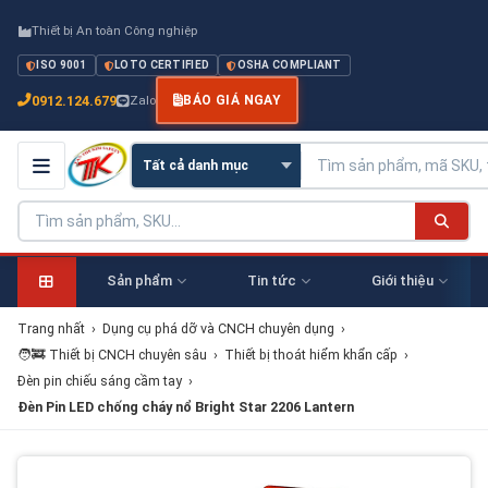
Thiết bị An toàn Công nghiệp
ISO 9001
LOTO CERTIFIED
OSHA COMPLIANT
0912.124.679
Zalo
BÁO GIÁ NGAY
Sản phẩm
Tin tức
Giới thiệu
Trang nhất
›
Dụng cụ phá dỡ và CNCH chuyên dụng
›
🧑‍🚒 Thiết bị CNCH chuyên sâu
›
Thiết bị thoát hiểm khẩn cấp
›
Đèn pin chiếu sáng cầm tay
›
Đèn Pin LED chống cháy nổ Bright Star 2206 Lantern