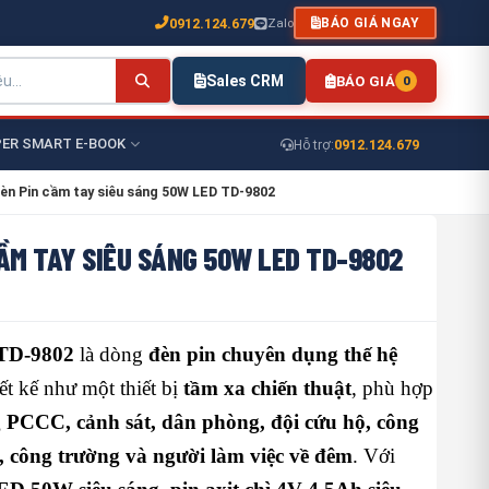
0912.124.679
Zalo
BÁO GIÁ NGAY
Sales CRM
BÁO GIÁ
0
ER SMART E-BOOK
0912.124.679
Hỗ trợ:
èn Pin cầm tay siêu sáng 50W LED TD-9802
ẦM TAY SIÊU SÁNG 50W LED TD-9802
 TD-9802
là dòng
đèn pin chuyên dụng thế hệ
iết kế như một thiết bị
tầm xa chiến thuật
, phù hợp
g PCCC, cảnh sát, dân phòng, đội cứu hộ, công
 công trường và người làm việc về đêm
. Với