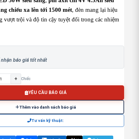
ED 50W siêu sáng
,
pin axit chì 4V 4.5Ah siêu
ng chiếu xa lên tới 1500 mét
, đèn mang lại hiệu
g vượt trội và độ tin cậy tuyệt đối trong các nhiệm
 nhận báo giá tốt nhất
+
Chiếc
YÊU CẦU BÁO GIÁ
Thêm vào danh sách báo giá
Tư vấn kỹ thuật: