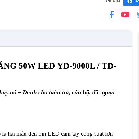
Chia sẻ:
Fa
ÁNG 50W LED YD-9000L / TD-
áy nổ – Dành cho tuần tra, cứu hộ, dã ngoại
)
là hai mẫu đèn pin LED cầm tay công suất lớn