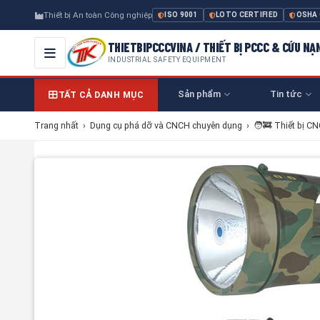
Thiết bị An toàn Công nghiệp
ISO 9001
LOTO CERTIFIED
OSHA
THIETBIPCCCVINA / THIẾT BỊ PCCC & CỨU NẠ
INDUSTRIAL SAFETY EQUIPMENT
Sản phẩm
Tin tức
TẤT CẢ DANH MỤC
Trang nhất
›
Dụng cụ phá dỡ và CNCH chuyên dụng
›
🧑‍🚒 Thiết bị C