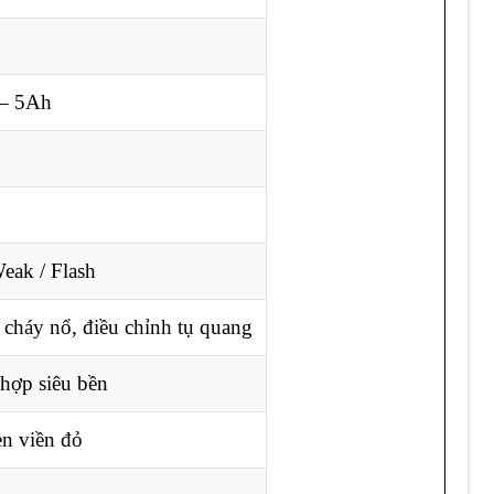
 – 5Ah
ộ
Weak / Flash
cháy nổ, điều chỉnh tụ quang
 hợp siêu bền
en viền đỏ