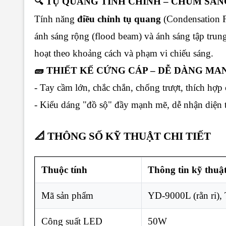
🔍 TỤ QUANG TINH CHỈNH – CHÙM SÁ
Tính năng
điều chỉnh tụ quang
(Condensation F
ánh sáng rộng (flood beam) và ánh sáng tập trung
hoạt theo khoảng cách và phạm vi chiếu sáng.
🧱 THIẾT KẾ CỨNG CÁP – DỄ DÀNG M
- Tay cầm lớn, chắc chắn, chống trượt, thích hợp
- Kiểu dáng "đồ sộ" đầy mạnh mẽ, dễ nhận diện t
📐 THÔNG SỐ KỸ THUẬT CHI TIẾT
Thuộc tính
Thông tin kỹ thuậ
Mã sản phẩm
YD-9000L (rằn ri),
Công suất LED
50W