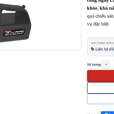
công nghệ L
khỏe
,
khả nă
quả chiếu sán
vụ đặc biệt.
GIÁ THAM KHẢO
Liên hệ để
−
Số lượng: