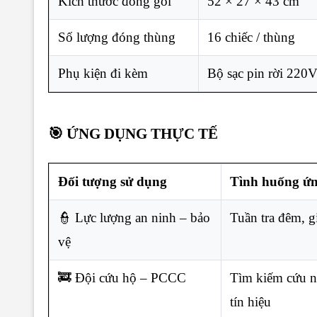
Kích thước đóng gói
52 × 27 × 43 cm
Số lượng đóng thùng
16 chiếc / thùng
Phụ kiện đi kèm
Bộ sạc pin rời 220
🎯 ỨNG DỤNG THỰC TẾ
Đối tượng sử dụng
Tình huống ứ
👮 Lực lượng an ninh – bảo
Tuần tra đêm, g
vệ
🚒 Đội cứu hộ – PCCC
Tìm kiếm cứu n
tín hiệu