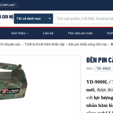
 COMPLIANT
N CỨU HỘ
Giới thiệu
Liên hệ
Thư viên an toàn
SUP
NCH chuyên sâu
›
Thiết bị thoát hiểm khẩn cấp
›
Đèn pin chiếu sáng cầm tay
›
Đ
ĐÈN PIN C
SKU:
TD-9802
YD-9000L /
mới
, được th
với
lực lượn
nhân hầm lò,