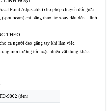
NG LINH HOẠT
ocal Point Adjustable) cho phép chuyển đổi giữa
 (spot beam) chỉ bằng thao tác xoay đầu đèn – linh
ANG THEO
 cho cả người đeo găng tay khi làm việc.
rong môi trường tối hoặc nhiều vật dụng khác.
t
 TD-9802 (đen)