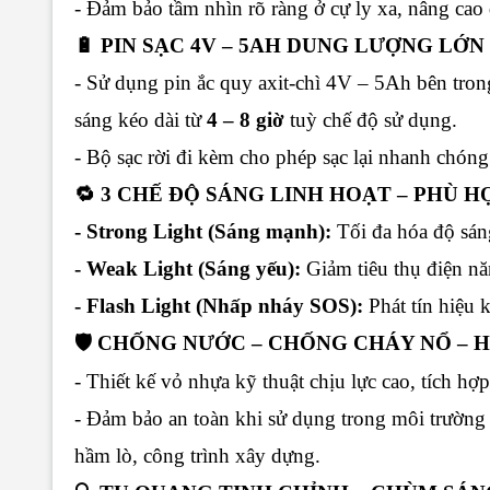
- Đảm bảo tầm nhìn rõ ràng ở cự ly xa, nâng cao 
🔋 PIN SẠC 4V – 5AH DUNG LƯỢNG LỚN
- Sử dụng pin ắc quy axit-chì 4V – 5Ah bên tron
sáng kéo dài từ
4 – 8 giờ
tuỳ chế độ sử dụng.
- Bộ sạc rời đi kèm cho phép sạc lại nhanh chón
🔁 3 CHẾ ĐỘ SÁNG LINH HOẠT – PHÙ 
- Strong Light (Sáng mạnh):
Tối đa hóa độ sáng
- Weak Light (Sáng yếu):
Giảm tiêu thụ điện nă
- Flash Light (Nhấp nháy SOS):
Phát tín hiệu 
🛡️ CHỐNG NƯỚC – CHỐNG CHÁY NỔ – 
- Thiết kế vỏ nhựa kỹ thuật chịu lực cao, tích hợ
- Đảm bảo an toàn khi sử dụng trong môi trường
hầm lò, công trình xây dựng.