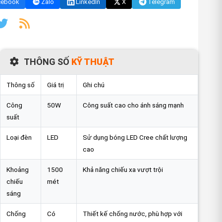
cebook
Zalo
LinkedIn
X
Telegram
THÔNG SỐ
KỸ THUẬT
Thông số
Giá trị
Ghi chú
Công
50W
Công suất cao cho ánh sáng mạnh
suất
Loại đèn
LED
Sử dụng bóng LED Cree chất lượng
cao
Khoảng
1500
Khả năng chiếu xa vượt trội
chiếu
mét
sáng
Chống
Có
Thiết kế chống nước, phù hợp với