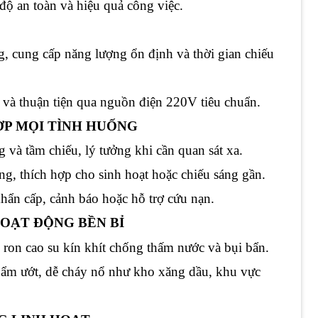
độ an toàn và hiệu quả công việc.
g, cung cấp năng lượng ổn định và thời gian chiếu
g và thuận tiện qua nguồn điện 220V tiêu chuẩn.
HỢP MỌI TÌNH HUỐNG
 và tầm chiếu, lý tưởng khi cần quan sát xa.
ng, thích hợp cho sinh hoạt hoặc chiếu sáng gần.
khẩn cấp, cảnh báo hoặc hỗ trợ cứu nạn.
HOẠT ĐỘNG BỀN BỈ
p ron cao su kín khít chống thấm nước và bụi bẩn.
 ẩm ướt, dễ cháy nổ như kho xăng dầu, khu vực